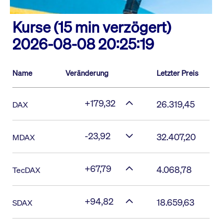
Kurse (15 min verzögert)
2026-08-08 20:25:19
Name
Veränderung
Letzter Preis
+179,32
26.319,45
DAX
-23,92
32.407,20
MDAX
+67,79
4.068,78
TecDAX
+94,82
18.659,63
SDAX