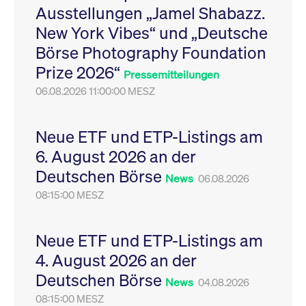
Ausstellungen „Jamel Shabazz.
Leistung der Website
VISITOR_PRIVACY_METADATA
YouTube
6
Dieses Cookie dient 
zu messen. Es handelt
.youtube.com
Monate
Speicherung der
New York Vibes“ und „Deutsche
sich um ein Muster-
Einwilligungs- und
Cookie, bei dem auf
Datenschutzbestim
Börse Photography Foundation
das Präfix _pk_ses
des Nutzers für ihre
eine kurze Reihe von
Interaktion mit der W
Prize 2026“
Zahlen und
Es erfasst Daten über
Pressemitteilungen
Buchstaben folgt, bei
Einwilligung des Bes
der es sich vermutlich
06.08.2026 11:00:00 MESZ
in Bezug auf verschi
um einen
Datenschutzrichtlini
Referenzcode für die
-einstellungen, um
Domain handelt, die
sicherzustellen, dass 
das Cookie setzt.
Präferenzen in zukünf
Neue ETF und ETP-Listings am
Sitzungen geehrt wer
6. August 2026 an der
Deutschen Börse
News
06.08.2026
08:15:00 MESZ
Neue ETF und ETP-Listings am
4. August 2026 an der
Deutschen Börse
News
04.08.2026
08:15:00 MESZ