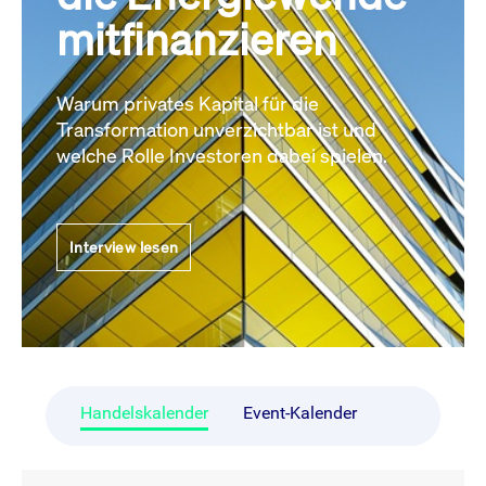
mitfinanzieren
Warum privates Kapital für die
Transformation unverzichtbar ist und
welche Rolle Investoren dabei spielen.
Interview lesen
Handelskalender
Event-Kalender