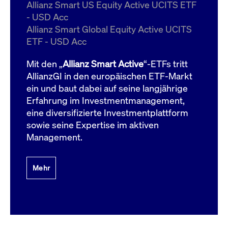
um d
Allianz Smart US Equity Active UCITS ETF
anzu
- USD Acc
ApplicationGatewayAffinityCORS
www.cashmarket.deutsche-
Session
Dies
Allianz Smart Global Equity Active UCITS
boerse.com
Ver
Last
ETF - USD Acc
um s
Clie
glei
Mit den „
Allianz Smart Active
“-ETFs tritt
Brow
werd
AllianzGI in den europäischen ETF-Markt
Benu
ein und baut dabei auf seine langjährige
die 
effe
Erfahrung im Investmentmanagement,
Ress
verb
eine diversifizierte Investmentplattform
unte
(Cro
sowie seine Expertise im aktiven
Shar
Management.
Bear
in v
Bere
Mehr
Gültig
Name
Anbieter / Domain
Beschreibung
Anbieter /
bis
Gültig
Name
Beschreibung
Domain
bis
_pk_id.7.931a
www.cashmarket.deutsche-
1 Jahr
Dieser Cookie-Name
boerse.com
ist mit der Open-