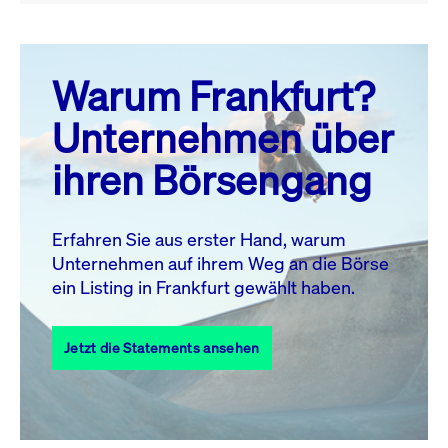
August 26
prev
next
Warum Frankfurt?
MO.
DI.
MI.
DO.
FR.
SA.
SO.
Unternehmen über
1
2
ihren Börsengang
3
4
5
6
7
9
8
10
11
12
13
14
15
16
Erfahren Sie aus erster Hand, warum
Unternehmen auf ihrem Weg an die Börse
17
18
19
20
21
22
23
ein Listing in Frankfurt gewählt haben.
24
25
27
28
29
30
26
Jetzt die Statements ansehen
31
Alle Events