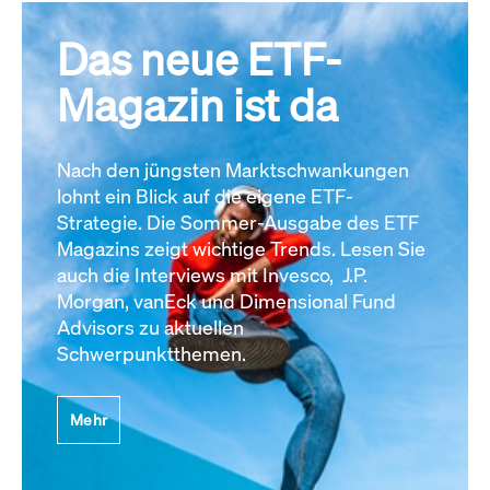
Das neue ETF-
Magazin ist da
Nach den jüngsten Marktschwankungen
lohnt ein Blick auf die eigene ETF-
Strategie. Die Sommer-Ausgabe des ETF
Magazins zeigt wichtige Trends. Lesen Sie
auch die Interviews mit Invesco, J.P.
Morgan, vanEck und Dimensional Fund
Advisors zu aktuellen
Schwerpunktthemen.
Mehr