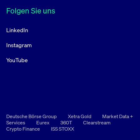
Folgen Sie uns
LinkedIn
Instagram
YouTube
Deutsche Börse Group
Xetra Gold
Market Data +
Services
Eurex
360T
Clearstream
Crypto Finance
ISS STOXX