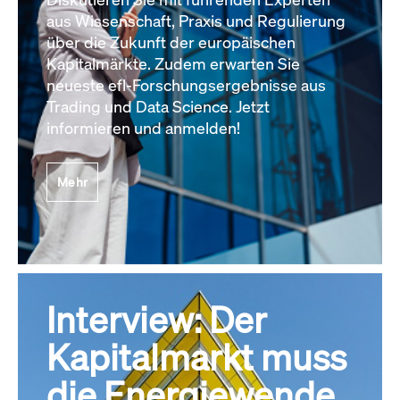
aus Wissenschaft, Praxis und Regulierung
über die Zukunft der europäischen
Kapitalmärkte. Zudem erwarten Sie
neueste efl-Forschungsergebnisse aus
Trading und Data Science. Jetzt
informieren und anmelden!
Mehr
Interview: Der
Kapitalmarkt muss
die Energiewende