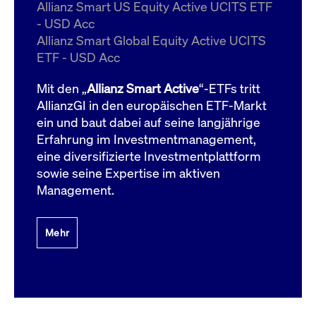
um d
Allianz Smart US Equity Active UCITS ETF
anzu
- USD Acc
ApplicationGatewayAffinityCORS
www.cashmarket.deutsche-
Session
Dies
Allianz Smart Global Equity Active UCITS
boerse.com
Ver
Last
ETF - USD Acc
um s
Clie
glei
Mit den „
Allianz Smart Active
“-ETFs tritt
Brow
werd
AllianzGI in den europäischen ETF-Markt
Benu
ein und baut dabei auf seine langjährige
die 
effe
Erfahrung im Investmentmanagement,
Ress
verb
eine diversifizierte Investmentplattform
unte
(Cro
sowie seine Expertise im aktiven
Shar
Management.
Bear
in v
Bere
Mehr
Gültig
Name
Anbieter / Domain
Beschreibung
Anbieter /
bis
Gültig
Name
Beschreibung
Domain
bis
_pk_id.7.931a
www.cashmarket.deutsche-
1 Jahr
Dieser Cookie-Name
boerse.com
ist mit der Open-