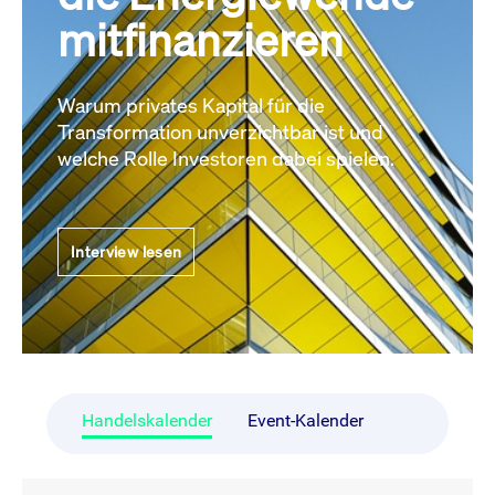
mitfinanzieren
Warum privates Kapital für die
Transformation unverzichtbar ist und
welche Rolle Investoren dabei spielen.
Interview lesen
Handelskalender
Event-Kalender