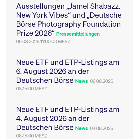
Ausstellungen „Jamel Shabazz.
Leistung der Website
VISITOR_PRIVACY_METADATA
YouTube
6
Dieses Cookie dient 
zu messen. Es handelt
.youtube.com
Monate
Speicherung der
New York Vibes“ und „Deutsche
sich um ein Muster-
Einwilligungs- und
Cookie, bei dem auf
Datenschutzbestim
Börse Photography Foundation
das Präfix _pk_ses
des Nutzers für ihre
eine kurze Reihe von
Interaktion mit der W
Prize 2026“
Zahlen und
Es erfasst Daten über
Pressemitteilungen
Buchstaben folgt, bei
Einwilligung des Bes
der es sich vermutlich
06.08.2026 11:00:00 MESZ
in Bezug auf verschi
um einen
Datenschutzrichtlini
Referenzcode für die
-einstellungen, um
Domain handelt, die
sicherzustellen, dass 
das Cookie setzt.
Präferenzen in zukünf
Neue ETF und ETP-Listings am
Sitzungen geehrt wer
6. August 2026 an der
Deutschen Börse
News
06.08.2026
08:15:00 MESZ
Neue ETF und ETP-Listings am
4. August 2026 an der
Deutschen Börse
News
04.08.2026
08:15:00 MESZ