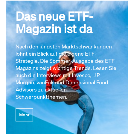
Das neue ETF-
Magazin ist da
Nach den jüngsten Marktschwankungen
lohnt ein Blick auf die eigene ETF-
Strategie. Die Sommer-Ausgabe des ETF
Magazins zeigt wichtige Trends. Lesen Sie
auch die Interviews mit Invesco, J.P.
Morgan, vanEck und Dimensional Fund
Advisors zu aktuellen
Schwerpunktthemen.
Mehr