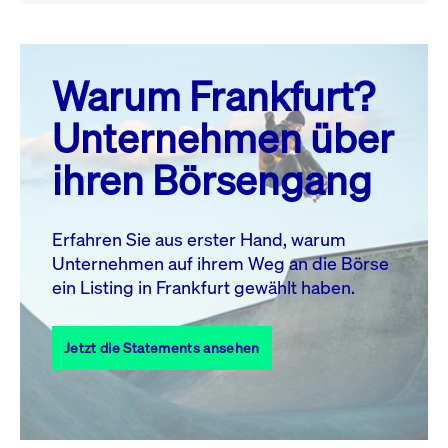
August 26
prev
next
Warum Frankfurt?
MO.
DI.
MI.
DO.
FR.
SA.
SO.
Unternehmen über
1
2
ihren Börsengang
3
4
5
6
7
8
9
11
12
13
14
15
16
10
Erfahren Sie aus erster Hand, warum
Unternehmen auf ihrem Weg an die Börse
17
18
19
20
21
22
23
ein Listing in Frankfurt gewählt haben.
24
25
27
28
29
30
26
Jetzt die Statements ansehen
31
Alle Events