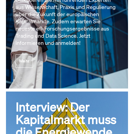
aus Wissenschaft, Praxis und Regulierung
über die Zukunft der europäischen
Kapitalmärkte. Zudem erwarten Sie
neueste efl-Forschungsergebnisse aus
Trading und Data Science. Jetzt
informieren und anmelden!
Mehr
Interview: Der
Kapitalmarkt muss
die Energiewende