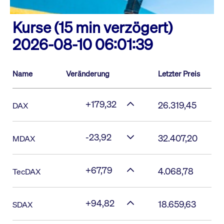
Kurse (15 min verzögert)
2026-08-10 06:01:39
Name
Veränderung
Letzter Preis
+179,32
26.319,45
DAX
-23,92
32.407,20
MDAX
+67,79
4.068,78
TecDAX
+94,82
18.659,63
SDAX