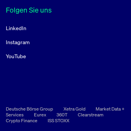
Folgen Sie uns
LinkedIn
Instagram
YouTube
Deutsche Börse Group
Xetra Gold
Market Data +
Services
Eurex
360T
Clearstream
Crypto Finance
ISS STOXX