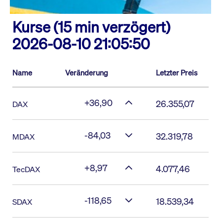
Kurse (15 min verzögert)
2026-08-10 21:05:50
Name
Veränderung
Letzter Preis
+36,90
26.355,07
DAX
-84,03
32.319,78
MDAX
+8,97
4.077,46
TecDAX
-118,65
18.539,34
SDAX