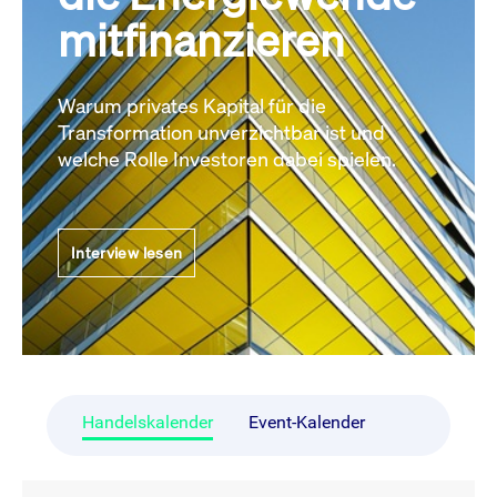
mitfinanzieren
Warum privates Kapital für die
Transformation unverzichtbar ist und
welche Rolle Investoren dabei spielen.
Interview lesen
Handelskalender
Event-Kalender