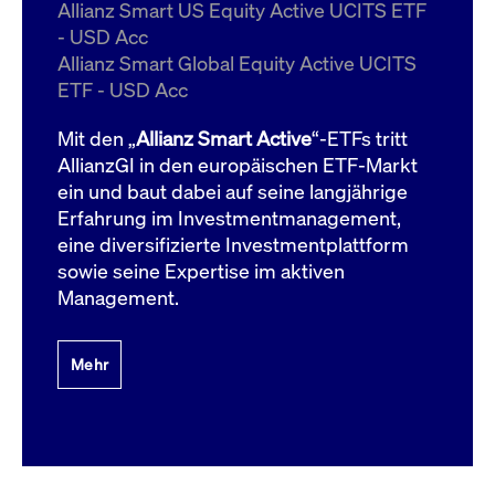
um d
Allianz Smart US Equity Active UCITS ETF
anzu
- USD Acc
ApplicationGatewayAffinityCORS
www.cashmarket.deutsche-
Session
Dies
Allianz Smart Global Equity Active UCITS
boerse.com
Ver
Last
ETF - USD Acc
um s
Clie
glei
Mit den „
Allianz Smart Active
“-ETFs tritt
Brow
werd
AllianzGI in den europäischen ETF-Markt
Benu
ein und baut dabei auf seine langjährige
die 
effe
Erfahrung im Investmentmanagement,
Ress
verb
eine diversifizierte Investmentplattform
unte
(Cro
sowie seine Expertise im aktiven
Shar
Management.
Bear
in v
Bere
Mehr
Gültig
Name
Anbieter / Domain
Beschreibung
Anbieter /
bis
Gültig
Name
Beschreibung
Domain
bis
_pk_id.7.931a
www.cashmarket.deutsche-
1 Jahr
Dieser Cookie-Name
boerse.com
ist mit der Open-