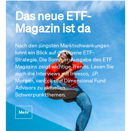
Das neue ETF-
Magazin ist da
Nach den jüngsten Marktschwankungen
lohnt ein Blick auf die eigene ETF-
Strategie. Die Sommer-Ausgabe des ETF
Magazins zeigt wichtige Trends. Lesen Sie
auch die Interviews mit Invesco, J.P.
Morgan, vanEck und Dimensional Fund
Advisors zu aktuellen
Schwerpunktthemen.
Mehr