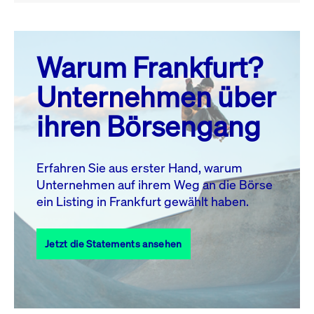
August 26
prev
next
Warum Frankfurt?
MO.
DI.
MI.
DO.
FR.
SA.
SO.
Unternehmen über
1
2
ihren Börsengang
3
4
5
6
7
8
9
11
12
13
14
15
16
10
Erfahren Sie aus erster Hand, warum
Unternehmen auf ihrem Weg an die Börse
17
18
19
20
21
22
23
ein Listing in Frankfurt gewählt haben.
24
25
27
28
29
30
26
Jetzt die Statements ansehen
31
Alle Events