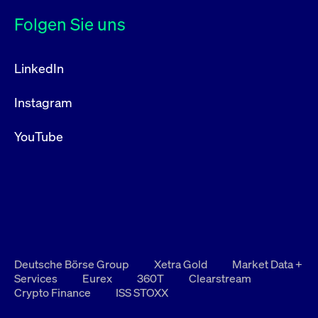
Folgen Sie uns
LinkedIn
Instagram
YouTube
Deutsche Börse Group
Xetra Gold
Market Data +
Services
Eurex
360T
Clearstream
Crypto Finance
ISS STOXX