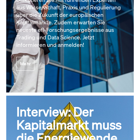
aus Wissenschaft, Praxis und Regulierung
über die Zukunft der europäischen
Kapitalmärkte. Zudem erwarten Sie
neueste efl-Forschungsergebnisse aus
Trading und Data Science. Jetzt
informieren und anmelden!
Mehr
Interview: Der
Kapitalmarkt muss
die Energiewende