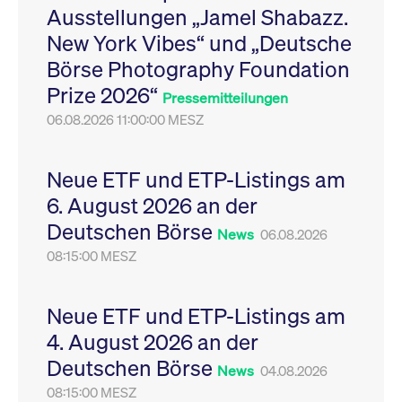
Ausstellungen „Jamel Shabazz.
Leistung der Website
VISITOR_PRIVACY_METADATA
YouTube
6
Dieses Cookie dient 
zu messen. Es handelt
.youtube.com
Monate
Speicherung der
New York Vibes“ und „Deutsche
sich um ein Muster-
Einwilligungs- und
Cookie, bei dem auf
Datenschutzbestim
Börse Photography Foundation
das Präfix _pk_ses
des Nutzers für ihre
eine kurze Reihe von
Interaktion mit der W
Prize 2026“
Zahlen und
Es erfasst Daten über
Pressemitteilungen
Buchstaben folgt, bei
Einwilligung des Bes
der es sich vermutlich
06.08.2026 11:00:00 MESZ
in Bezug auf verschi
um einen
Datenschutzrichtlini
Referenzcode für die
-einstellungen, um
Domain handelt, die
sicherzustellen, dass 
das Cookie setzt.
Präferenzen in zukünf
Neue ETF und ETP-Listings am
Sitzungen geehrt wer
6. August 2026 an der
Deutschen Börse
News
06.08.2026
08:15:00 MESZ
Neue ETF und ETP-Listings am
4. August 2026 an der
Deutschen Börse
News
04.08.2026
08:15:00 MESZ