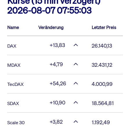
Kurse (15 min verzögert)
2026-08-07 07:55:03
Name
Veränderung
Letzter Preis
+13,83
26.140,13
DAX
+4,79
32.431,12
MDAX
+54,26
4.000,99
TecDAX
+10,90
18.564,81
SDAX
+3,82
1.192,49
Scale 30