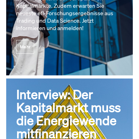
Kapitalmärkte. Zudem erwarten Sie
neueste efl-Forschungsergebnisse aus
Trading und Data Science. Jetzt
informieren und anmelden!
Mehr
Interview: Der
Kapitalmarkt muss
die Energiewende
mitfinanzieren