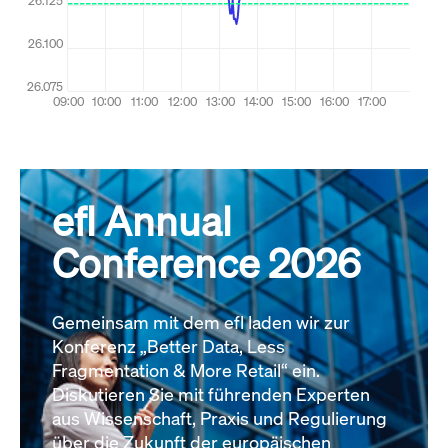
efl Annual
Conference 2026
Gemeinsam mit dem efl laden wir zur
Konferenz „Better Data, Less
Fragmentation & More Retail“ ein.
Diskutieren Sie mit führenden Experten
aus Wissenschaft, Praxis und Regulierung
über die Zukunft der europäischen