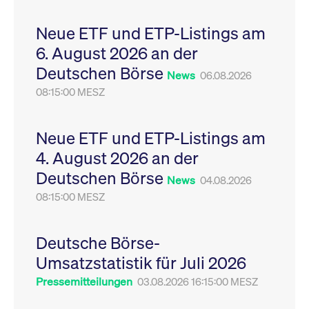
Leistung der Website
VISITOR_PRIVACY_METADATA
YouTube
6
Dieses Cookie dient 
zu messen. Es handelt
.youtube.com
Monate
Speicherung der
Neue ETF und ETP-Listings am
sich um ein Muster-
Einwilligungs- und
Cookie, bei dem auf
Datenschutzbestim
6. August 2026 an der
das Präfix _pk_ses
des Nutzers für ihre
eine kurze Reihe von
Interaktion mit der W
Deutschen Börse
Zahlen und
Es erfasst Daten über
News
06.08.2026
Buchstaben folgt, bei
Einwilligung des Bes
der es sich vermutlich
08:15:00 MESZ
in Bezug auf verschi
um einen
Datenschutzrichtlini
Referenzcode für die
-einstellungen, um
Domain handelt, die
sicherzustellen, dass 
das Cookie setzt.
Präferenzen in zukünf
Neue ETF und ETP-Listings am
Sitzungen geehrt wer
4. August 2026 an der
Deutschen Börse
News
04.08.2026
08:15:00 MESZ
Deutsche Börse-
Umsatzstatistik für Juli 2026
Pressemitteilungen
03.08.2026 16:15:00 MESZ