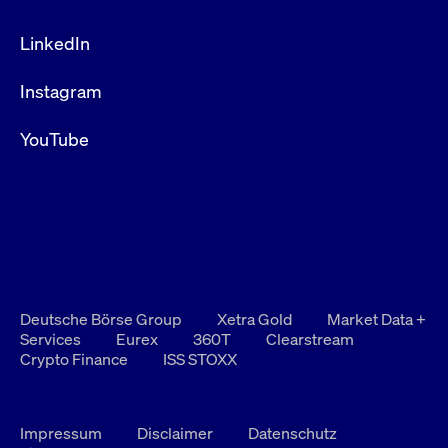
LinkedIn
Instagram
YouTube
Deutsche Börse Group
Xetra Gold
Market Data +
Services
Eurex
360T
Clearstream
Crypto Finance
ISS STOXX
Impressum
Disclaimer
Datenschutz