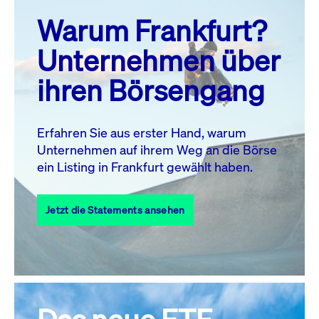
prev
next
Warum Frankfurt?
MO.
DI.
MI.
DO.
FR.
SA.
SO.
Unternehmen über
1
2
ihren Börsengang
3
4
5
6
8
9
7
10
11
12
13
14
15
16
Erfahren Sie aus erster Hand, warum
Unternehmen auf ihrem Weg an die Börse
17
18
19
20
21
22
23
ein Listing in Frankfurt gewählt haben.
24
25
27
28
29
30
26
Jetzt die Statements ansehen
31
Alle Events