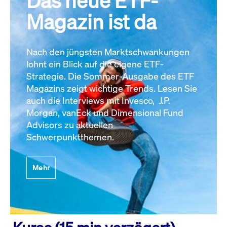
Das neue ETF-
Magazin ist da
Nach den jüngsten Marktschwankungen
lohnt ein Blick auf die eigene ETF-
Strategie. Die Sommer-Ausgabe des ETF
Magazins zeigt wichtige Trends. Lesen Sie
auch die Interviews mit Invesco, J.P.
Morgan, vanEck und Dimensional Fund
Advisors zu aktuellen
Schwerpunktthemen.
Mehr