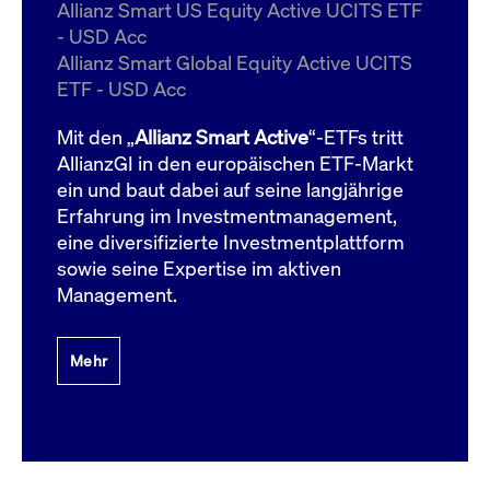
um d
Allianz Smart US Equity Active UCITS ETF
anzu
- USD Acc
ApplicationGatewayAffinityCORS
www.cashmarket.deutsche-
Session
Dies
Allianz Smart Global Equity Active UCITS
boerse.com
Ver
Last
ETF - USD Acc
um s
Clie
glei
Mit den „
Allianz Smart Active
“-ETFs tritt
Brow
werd
AllianzGI in den europäischen ETF-Markt
Benu
ein und baut dabei auf seine langjährige
die 
effe
Erfahrung im Investmentmanagement,
Ress
verb
eine diversifizierte Investmentplattform
unte
(Cro
sowie seine Expertise im aktiven
Shar
Management.
Bear
in v
Bere
Mehr
Gültig
Name
Anbieter / Domain
Beschreibung
Anbieter /
bis
Gültig
Name
Beschreibung
Domain
bis
_pk_id.7.931a
www.cashmarket.deutsche-
1 Jahr
Dieser Cookie-Name
boerse.com
ist mit der Open-