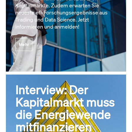
Kapitalmärkte. Zudem erwarten Sie
neueste efl-Forschungsergebnisse aus
Trading und Data Science. Jetzt
informieren und anmelden!
Mehr
Interview: Der
Kapitalmarkt muss
die Energiewende
mitfinanzieren