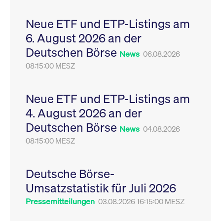
Leistung der Website
VISITOR_PRIVACY_METADATA
YouTube
6
Dieses Cookie dient 
zu messen. Es handelt
.youtube.com
Monate
Speicherung der
Neue ETF und ETP-Listings am
sich um ein Muster-
Einwilligungs- und
Cookie, bei dem auf
Datenschutzbestim
6. August 2026 an der
das Präfix _pk_ses
des Nutzers für ihre
eine kurze Reihe von
Interaktion mit der W
Deutschen Börse
Zahlen und
Es erfasst Daten über
News
06.08.2026
Buchstaben folgt, bei
Einwilligung des Bes
der es sich vermutlich
08:15:00 MESZ
in Bezug auf verschi
um einen
Datenschutzrichtlini
Referenzcode für die
-einstellungen, um
Domain handelt, die
sicherzustellen, dass 
das Cookie setzt.
Präferenzen in zukünf
Neue ETF und ETP-Listings am
Sitzungen geehrt wer
4. August 2026 an der
Deutschen Börse
News
04.08.2026
08:15:00 MESZ
Deutsche Börse-
Umsatzstatistik für Juli 2026
Pressemitteilungen
03.08.2026 16:15:00 MESZ