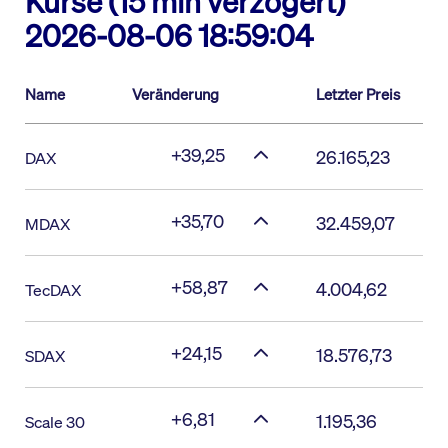
Kurse (15 min verzögert)
2026-08-06 18:59:04
Name
Veränderung
Letzter Preis
+39,25
26.165,23
DAX
+35,70
32.459,07
MDAX
+58,87
4.004,62
TecDAX
+24,15
18.576,73
SDAX
+6,81
1.195,36
Scale 30