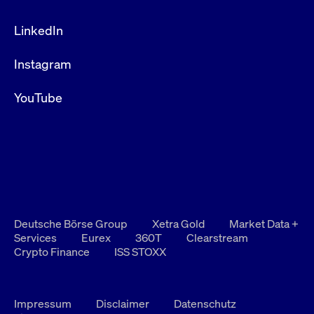
LinkedIn
Instagram
YouTube
Deutsche Börse Group
Xetra Gold
Market Data +
Services
Eurex
360T
Clearstream
Crypto Finance
ISS STOXX
Impressum
Disclaimer
Datenschutz