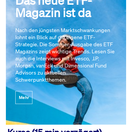
Das neue ETF-
Magazin ist da
Nach den jüngsten Marktschwankungen
lohnt ein Blick auf die eigene ETF-
Strategie. Die Sommer-Ausgabe des ETF
Magazins zeigt wichtige Trends. Lesen Sie
auch die Interviews mit Invesco, J.P.
Morgan, vanEck und Dimensional Fund
Advisors zu aktuellen
Schwerpunktthemen.
Mehr