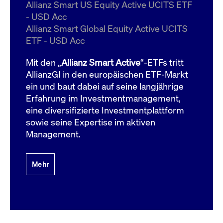
um d
Allianz Smart US Equity Active UCITS ETF
anzu
- USD Acc
ApplicationGatewayAffinityCORS
www.cashmarket.deutsche-
Session
Dies
Allianz Smart Global Equity Active UCITS
boerse.com
Ver
Last
ETF - USD Acc
um s
Clie
glei
Mit den „
Allianz Smart Active
“-ETFs tritt
Brow
werd
AllianzGI in den europäischen ETF-Markt
Benu
ein und baut dabei auf seine langjährige
die 
effe
Erfahrung im Investmentmanagement,
Ress
verb
eine diversifizierte Investmentplattform
unte
(Cro
sowie seine Expertise im aktiven
Shar
Management.
Bear
in v
Bere
Mehr
Gültig
Name
Anbieter / Domain
Beschreibung
Anbieter /
bis
Gültig
Name
Beschreibung
Domain
bis
_pk_id.7.931a
www.cashmarket.deutsche-
1 Jahr
Dieser Cookie-Name
boerse.com
ist mit der Open-