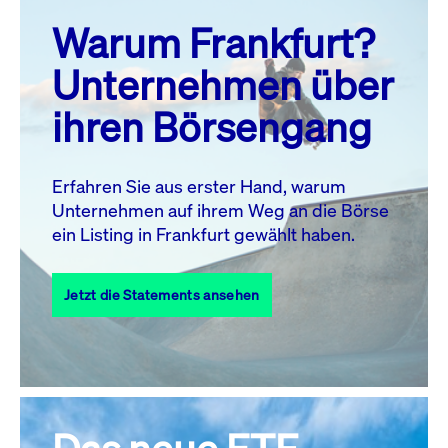
prev
next
Warum Frankfurt?
MO.
DI.
MI.
DO.
FR.
SA.
SO.
Unternehmen über
1
2
ihren Börsengang
3
4
5
7
8
9
6
10
11
12
13
14
15
16
Erfahren Sie aus erster Hand, warum
Unternehmen auf ihrem Weg an die Börse
17
18
19
20
21
22
23
ein Listing in Frankfurt gewählt haben.
24
25
27
28
29
30
26
Jetzt die Statements ansehen
31
Alle Events