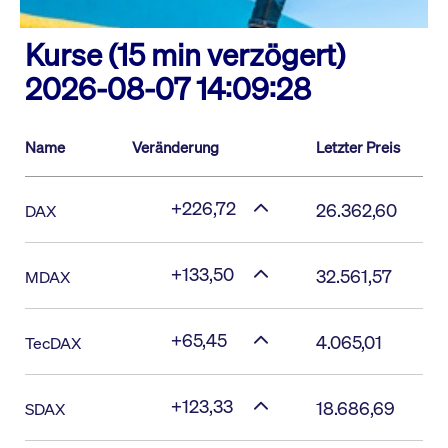
Kurse (15 min verzögert)
2026-08-07 14:09:28
Name
Veränderung
Letzter Preis
+226,72
26.362,60
DAX
+133,50
32.561,57
MDAX
+65,45
4.065,01
TecDAX
+123,33
18.686,69
SDAX