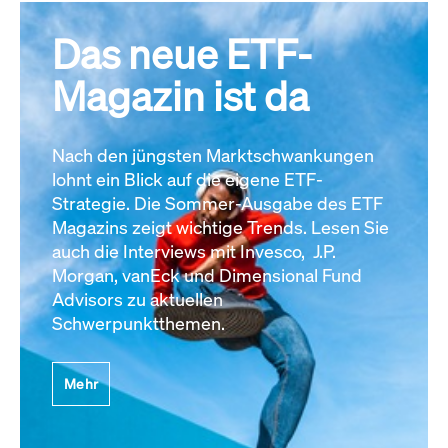
Das neue ETF-
Magazin ist da
Nach den jüngsten Marktschwankungen
lohnt ein Blick auf die eigene ETF-
Strategie. Die Sommer-Ausgabe des ETF
Magazins zeigt wichtige Trends. Lesen Sie
auch die Interviews mit Invesco, J.P.
Morgan, vanEck und Dimensional Fund
Advisors zu aktuellen
Schwerpunktthemen.
Mehr