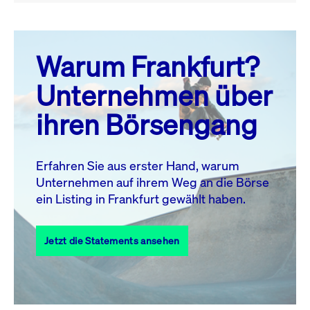
August 26
prev
next
Warum Frankfurt?
MO.
DI.
MI.
DO.
FR.
SA.
SO.
Unternehmen über
1
2
ihren Börsengang
3
4
5
6
8
9
7
10
11
12
13
14
15
16
Erfahren Sie aus erster Hand, warum
Unternehmen auf ihrem Weg an die Börse
17
18
19
20
21
22
23
ein Listing in Frankfurt gewählt haben.
24
25
27
28
29
30
26
Jetzt die Statements ansehen
31
Alle Events