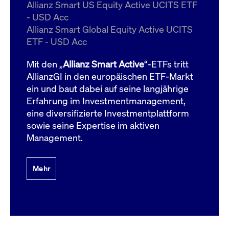
um d
Allianz Smart US Equity Active UCITS ETF
anzu
- USD Acc
ApplicationGatewayAffinityCORS
www.cashmarket.deutsche-
Session
Dies
Allianz Smart Global Equity Active UCITS
boerse.com
Ver
Last
ETF - USD Acc
um s
Clie
glei
Mit den „
Allianz Smart Active
“-ETFs tritt
Brow
werd
AllianzGI in den europäischen ETF-Markt
Benu
ein und baut dabei auf seine langjährige
die 
effe
Erfahrung im Investmentmanagement,
Ress
verb
eine diversifizierte Investmentplattform
unte
(Cro
sowie seine Expertise im aktiven
Shar
Management.
Bear
in v
Bere
Mehr
Gültig
Name
Anbieter / Domain
Beschreibung
Anbieter /
bis
Gültig
Name
Beschreibung
Domain
bis
_pk_id.7.931a
www.cashmarket.deutsche-
1 Jahr
Dieser Cookie-Name
boerse.com
ist mit der Open-