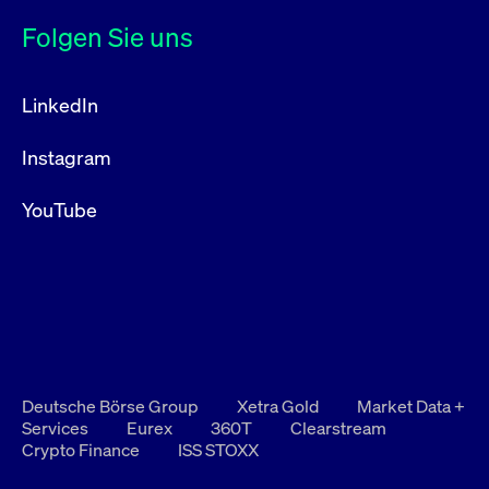
Folgen Sie uns
LinkedIn
Instagram
YouTube
Deutsche Börse Group
Xetra Gold
Market Data +
Services
Eurex
360T
Clearstream
Crypto Finance
ISS STOXX