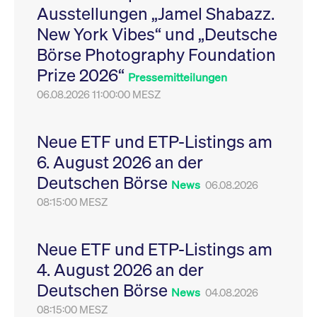
Ausstellungen „Jamel Shabazz.
Leistung der Website
VISITOR_PRIVACY_METADATA
YouTube
6
Dieses Cookie dient 
zu messen. Es handelt
.youtube.com
Monate
Speicherung der
New York Vibes“ und „Deutsche
sich um ein Muster-
Einwilligungs- und
Cookie, bei dem auf
Datenschutzbestim
Börse Photography Foundation
das Präfix _pk_ses
des Nutzers für ihre
eine kurze Reihe von
Interaktion mit der W
Prize 2026“
Zahlen und
Es erfasst Daten über
Pressemitteilungen
Buchstaben folgt, bei
Einwilligung des Bes
der es sich vermutlich
06.08.2026 11:00:00 MESZ
in Bezug auf verschi
um einen
Datenschutzrichtlini
Referenzcode für die
-einstellungen, um
Domain handelt, die
sicherzustellen, dass 
das Cookie setzt.
Präferenzen in zukünf
Neue ETF und ETP-Listings am
Sitzungen geehrt wer
6. August 2026 an der
Deutschen Börse
News
06.08.2026
08:15:00 MESZ
Neue ETF und ETP-Listings am
4. August 2026 an der
Deutschen Börse
News
04.08.2026
08:15:00 MESZ