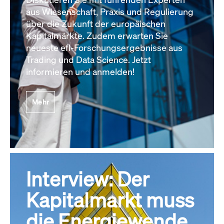
aus Wissenschaft, Praxis und Regulierung
über die Zukunft der europäischen
Kapitalmärkte. Zudem erwarten Sie
neueste efl-Forschungsergebnisse aus
Trading und Data Science. Jetzt
informieren und anmelden!
Mehr
Interview: Der
Kapitalmarkt muss
die Energiewende