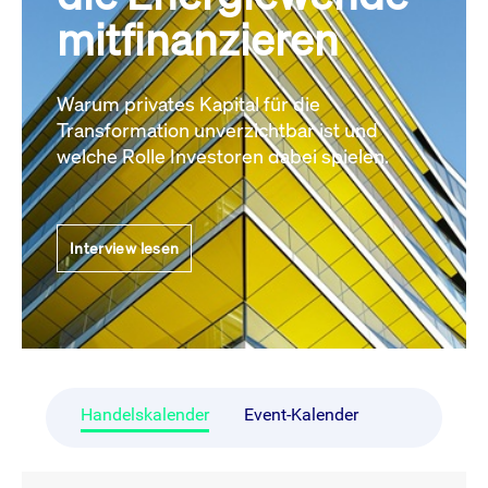
mitfinanzieren
Warum privates Kapital für die
Transformation unverzichtbar ist und
welche Rolle Investoren dabei spielen.
Interview lesen
Handelskalender
Event-Kalender