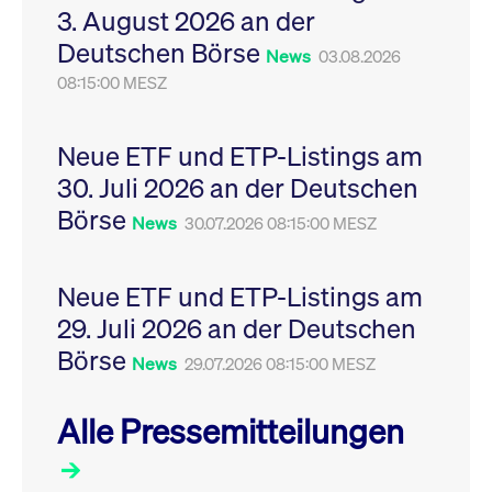
3. August 2026 an der
Leistung der Website
VISITOR_PRIVACY_METADATA
YouTube
6
Dieses Cookie dient 
zu messen. Es handelt
.youtube.com
Monate
Speicherung der
Deutschen Börse
sich um ein Muster-
Einwilligungs- und
News
03.08.2026
Cookie, bei dem auf
Datenschutzbestim
das Präfix _pk_ses
08:15:00 MESZ
des Nutzers für ihre
eine kurze Reihe von
Interaktion mit der W
Zahlen und
Es erfasst Daten über
Buchstaben folgt, bei
Einwilligung des Bes
der es sich vermutlich
in Bezug auf verschi
Neue ETF und ETP-Listings am
um einen
Datenschutzrichtlini
Referenzcode für die
-einstellungen, um
30. Juli 2026 an der Deutschen
Domain handelt, die
sicherzustellen, dass 
das Cookie setzt.
Präferenzen in zukünf
Börse
News
30.07.2026 08:15:00 MESZ
Sitzungen geehrt wer
Neue ETF und ETP-Listings am
29. Juli 2026 an der Deutschen
Börse
News
29.07.2026 08:15:00 MESZ
Alle Pressemitteilungen