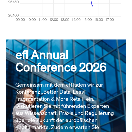
efl Annual
Conference 2026
Gemeinsam mit dem efl laden wir zur
Konferenz „Better Data, Less
Fragmentation & More Retail“ ein.
Diskutieren Sie mit führenden Experten
aus Wissenschaft, Praxis und Regulierung
über die Zukunft der europäischen
Kapitalmärkte. Zudem erwarten Sie