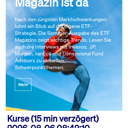
Magazin ist da
Nach den jüngsten Marktschwankungen
lohnt ein Blick auf die eigene ETF-
Strategie. Die Sommer-Ausgabe des ETF
Magazins zeigt wichtige Trends. Lesen Sie
auch die Interviews mit Invesco, J.P.
Morgan, vanEck und Dimensional Fund
Advisors zu aktuellen
Schwerpunktthemen.
Mehr
Kurse (15 min verzögert)