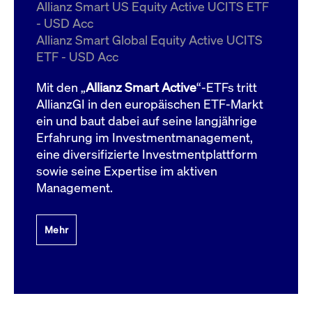
um d
Allianz Smart US Equity Active UCITS ETF
anzu
- USD Acc
ApplicationGatewayAffinityCORS
www.cashmarket.deutsche-
Session
Dies
Allianz Smart Global Equity Active UCITS
boerse.com
Ver
Last
ETF - USD Acc
um s
Clie
glei
Mit den „
Allianz Smart Active
“-ETFs tritt
Brow
werd
AllianzGI in den europäischen ETF-Markt
Benu
ein und baut dabei auf seine langjährige
die 
effe
Erfahrung im Investmentmanagement,
Ress
verb
eine diversifizierte Investmentplattform
unte
(Cro
sowie seine Expertise im aktiven
Shar
Management.
Bear
in v
Bere
Mehr
Gültig
Name
Anbieter / Domain
Beschreibung
Anbieter /
bis
Gültig
Name
Beschreibung
Domain
bis
_pk_id.7.931a
www.cashmarket.deutsche-
1 Jahr
Dieser Cookie-Name
boerse.com
ist mit der Open-