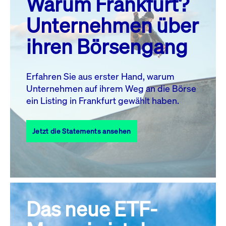
Warum Frankfurt?
MO.
DI.
MI.
DO.
FR.
SA.
SO.
Unternehmen über
1
2
ihren Börsengang
3
4
5
7
8
9
6
10
11
12
13
14
15
16
Erfahren Sie aus erster Hand, warum
Unternehmen auf ihrem Weg an die Börse
17
18
19
20
21
22
23
ein Listing in Frankfurt gewählt haben.
24
25
27
28
29
30
26
Jetzt die Statements ansehen
31
Alle Events
Das neue ETF-