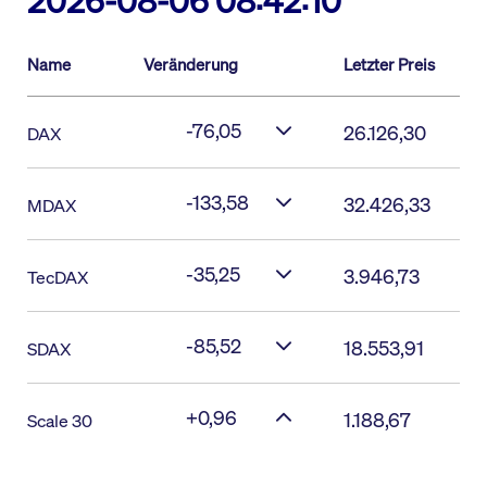
2026-08-06 08:42:10
Name
Veränderung
Letzter Preis
-76,05
26.126,30
DAX
-133,58
32.426,33
MDAX
-35,25
3.946,73
TecDAX
-85,52
18.553,91
SDAX
+0,96
1.188,67
Scale 30