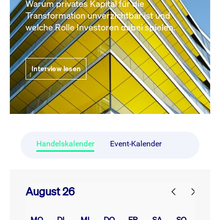
Warum privates Kapital für die
Transformation unverzichtbar ist und
welche Rolle Investoren dabei spielen.
Interview lesen
Handelskalender
Event-Kalender
August 26
prev
next
MO.
DI.
MI.
DO.
FR.
SA.
SO.