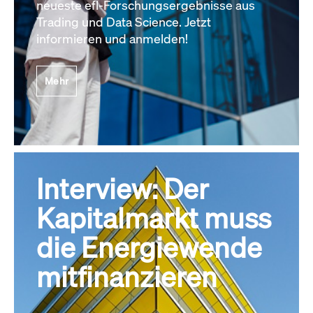
neueste efl-Forschungsergebnisse aus
Trading und Data Science. Jetzt
informieren und anmelden!
Mehr
Interview: Der
Kapitalmarkt muss
die Energiewende
mitfinanzieren