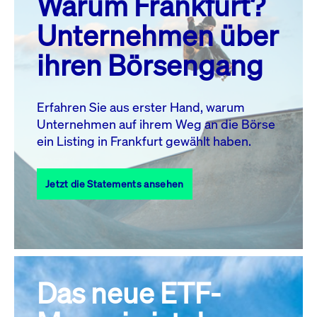
Warum Frankfurt?
MO.
DI.
MI.
DO.
FR.
SA.
SO.
Unternehmen über
1
2
ihren Börsengang
3
4
5
7
8
9
6
10
11
12
13
14
15
16
Erfahren Sie aus erster Hand, warum
Unternehmen auf ihrem Weg an die Börse
17
18
19
20
21
22
23
ein Listing in Frankfurt gewählt haben.
24
25
27
28
29
30
26
Jetzt die Statements ansehen
31
Alle Events
Das neue ETF-