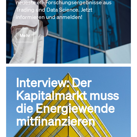
neueste efl-Forschungsergebnisse aus
Trading und Data Science. Jetzt
informieren und anmelden!
Mehr
Interview: Der
Kapitalmarkt muss
die Energiewende
mitfinanzieren