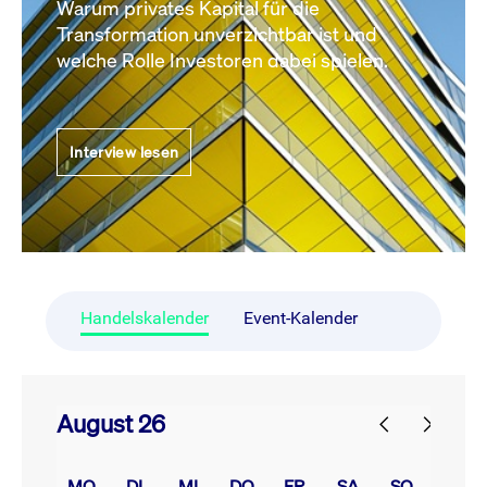
Warum privates Kapital für die
Transformation unverzichtbar ist und
welche Rolle Investoren dabei spielen.
Interview lesen
Handelskalender
Event-Kalender
August 26
prev
next
MO.
DI.
MI.
DO.
FR.
SA.
SO.