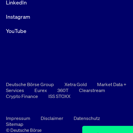
LinkedIn
Instagram
YouTube
Deutsche Börse Group
Xetra Gold
Market Data +
Services
Eurex
360T
Clearstream
Crypto Finance
ISS STOXX
Impressum
Disclaimer
Datenschutz
Sitemap
© Deutsche Börse