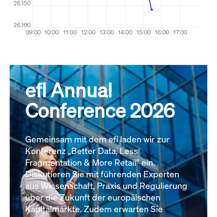
efl Annual
Conference 2026
Gemeinsam mit dem efl laden wir zur
Konferenz „Better Data, Less
Fragmentation & More Retail“ ein.
Diskutieren Sie mit führenden Experten
aus Wissenschaft, Praxis und Regulierung
über die Zukunft der europäischen
Kapitalmärkte. Zudem erwarten Sie