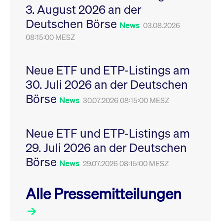
3. August 2026 an der
Leistung der Website
VISITOR_PRIVACY_METADATA
YouTube
6
Dieses Cookie dient 
zu messen. Es handelt
.youtube.com
Monate
Speicherung der
Deutschen Börse
sich um ein Muster-
Einwilligungs- und
News
03.08.2026
Cookie, bei dem auf
Datenschutzbestim
das Präfix _pk_ses
08:15:00 MESZ
des Nutzers für ihre
eine kurze Reihe von
Interaktion mit der W
Zahlen und
Es erfasst Daten über
Buchstaben folgt, bei
Einwilligung des Bes
der es sich vermutlich
in Bezug auf verschi
Neue ETF und ETP-Listings am
um einen
Datenschutzrichtlini
Referenzcode für die
-einstellungen, um
30. Juli 2026 an der Deutschen
Domain handelt, die
sicherzustellen, dass 
das Cookie setzt.
Präferenzen in zukünf
Börse
News
30.07.2026 08:15:00 MESZ
Sitzungen geehrt wer
Neue ETF und ETP-Listings am
29. Juli 2026 an der Deutschen
Börse
News
29.07.2026 08:15:00 MESZ
Alle Pressemitteilungen