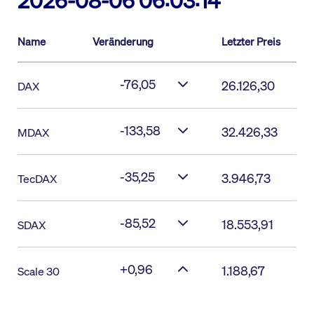
2026-08-06 06:03:14
Name
Veränderung
Letzter Preis
-76,05
26.126,30
DAX
-133,58
32.426,33
MDAX
-35,25
3.946,73
TecDAX
-85,52
18.553,91
SDAX
+0,96
1.188,67
Scale 30