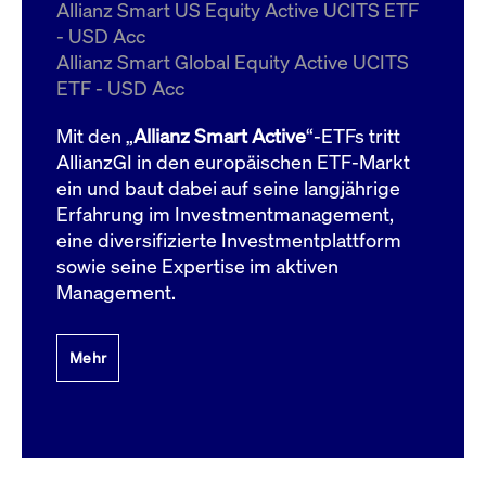
um d
Allianz Smart US Equity Active UCITS ETF
anzu
- USD Acc
ApplicationGatewayAffinityCORS
www.cashmarket.deutsche-
Session
Dies
Allianz Smart Global Equity Active UCITS
boerse.com
Ver
Last
ETF - USD Acc
um s
Clie
glei
Mit den „
Allianz Smart Active
“-ETFs tritt
Brow
werd
AllianzGI in den europäischen ETF-Markt
Benu
ein und baut dabei auf seine langjährige
die 
effe
Erfahrung im Investmentmanagement,
Ress
verb
eine diversifizierte Investmentplattform
unte
(Cro
sowie seine Expertise im aktiven
Shar
Management.
Bear
in v
Bere
Mehr
Gültig
Name
Anbieter / Domain
Beschreibung
Anbieter /
bis
Gültig
Name
Beschreibung
Domain
bis
_pk_id.7.931a
www.cashmarket.deutsche-
1 Jahr
Dieser Cookie-Name
boerse.com
ist mit der Open-