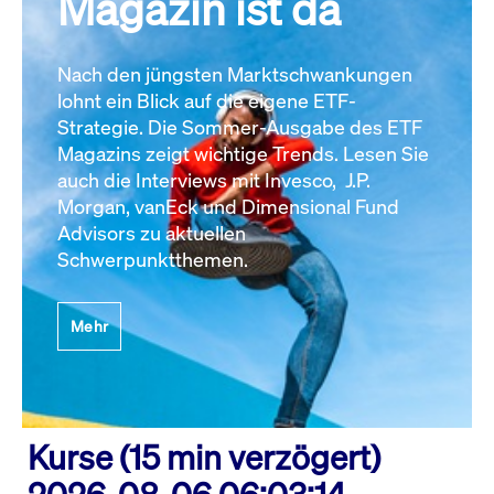
Magazin ist da
Nach den jüngsten Marktschwankungen
lohnt ein Blick auf die eigene ETF-
Strategie. Die Sommer-Ausgabe des ETF
Magazins zeigt wichtige Trends. Lesen Sie
auch die Interviews mit Invesco, J.P.
Morgan, vanEck und Dimensional Fund
Advisors zu aktuellen
Schwerpunktthemen.
Mehr
Kurse (15 min verzögert)