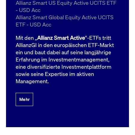
um d
Allianz Smart US Equity Active UCITS ETF
anzu
- USD Acc
ApplicationGatewayAffinityCORS
www.cashmarket.deutsche-
Session
Dies
Allianz Smart Global Equity Active UCITS
boerse.com
Ver
Last
ETF - USD Acc
um s
Clie
glei
Mit den „
Allianz Smart Active
“-ETFs tritt
Brow
werd
AllianzGI in den europäischen ETF-Markt
Benu
ein und baut dabei auf seine langjährige
die 
effe
Erfahrung im Investmentmanagement,
Ress
verb
eine diversifizierte Investmentplattform
unte
(Cro
sowie seine Expertise im aktiven
Shar
Management.
Bear
in v
Bere
Mehr
Gültig
Name
Anbieter / Domain
Beschreibung
Anbieter /
bis
Gültig
Name
Beschreibung
Domain
bis
_pk_id.7.931a
www.cashmarket.deutsche-
1 Jahr
Dieser Cookie-Name
boerse.com
ist mit der Open-