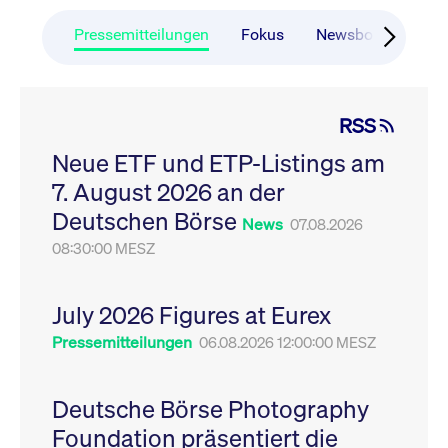
CONSENT
Google LLC
1 Jahr
Dieses Cookie enthäl
Source-
.youtube.com
Informationen darübe
Webanalyseplattform
der Endbenutzer die
Pressemitteilungen
Fokus
Newsboard
Ru
Piwik verbunden. Er
Website nutzt, sowie 
wird verwendet, um
Werbung, die der
Website-Betreibern
Endbenutzer
zu helfen, das
möglicherweise vor
Besucherverhalten zu
Besuch dieser Websi
verfolgen und die
gesehen hat.
RSS
Leistung der Website
zu messen. Es handelt
YSC
Google LLC
Session
Dieses Cookie wird v
sich um ein Muster-
Neue ETF und ETP-Listings am
.youtube.com
YouTube gesetzt, um
Cookie, bei dem auf
Ansichten eingebett
das Präfix _pk_ses
7. August 2026 an der
Videos zu verfolgen.
eine kurze Reihe von
Zahlen und
__Secure-ROLLOUT_TOKEN
Deutschen Börse
.youtube.com
6
Registriert eine eind
News
07.08.2026
Buchstaben folgt, bei
Monate
ID, um Statistiken da
der es sich vermutlich
zu führen, welche Vid
08:30:00 MESZ
um einen
von YouTube der Nut
Referenzcode für die
gesehen hat.
Domain handelt, die
das Cookie setzt.
VISITOR_INFO1_LIVE
Google LLC
6
Dieses Cookie wird v
July 2026 Figures at Eurex
.youtube.com
Monate
Youtube gesetzt, um 
_pk_ses.7.931a
www.cashmarket.deutsche-
30
Dieser Cookie-Name
Benutzereinstellungen
boerse.com
Minuten
ist mit der Open-
Pressemitteilungen
06.08.2026 12:00:00 MESZ
Websites eingebette
Source-
Youtube-Videos zu
Webanalyseplattform
verfolgen. Es kann au
Piwik verbunden. Er
bestimmen, ob der
wird verwendet, um
Website-Besucher di
Deutsche Börse Photography
Website-Betreibern
oder alte Version der
zu helfen, das
Youtube-Oberfläche
Foundation präsentiert die
Besucherverhalten zu
verwendet.
verfolgen und die