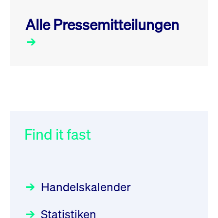
Alle Pressemitteilungen
RSS
RSS
RSS
„Der Kapitalmarkt muss die
XFRA: Order Management
033/2026:
Einführung der
Energiewende mitfinanzieren“
Service is down: On-Exchange
HELIOS SOLAR AG am 28. Juli
Trading in Partition 4 not
2026 in den Deutsche Börse
Find it fast
Focus
30.06.2026 10:00:00 MESZ
possible, please check
Xetra-Handel
Rundschreiben
27.07.2026
Newsboard for further
00:00:00 MESZ
HANSAINVEST im Interview
information
über die aktive ETF-Strategie
Newsboard
07.08.2026
Handelskalender
22:30:34 MESZ
032/2026:
Einführung der
Focus
28.05.2026 09:00:00 MESZ
SMAG Mobile Antenna Masts
Statistiken