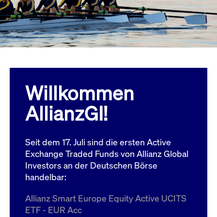
Wird
Jetzt abonnieren
institutionellen Kunden Zugang zu einem
verw
ano
Dark Pool, der die effiziente Ausführung
vom
zum Midpoint-Preis ermöglicht.
aufr
ApplicationGatewayAffinity
www.cashmarket.deutsche-
Session
Dies
boerse.com
Affi
Benu
Mehr
sich
Anfr
inne
Willkommen
dens
gese
Inte
AllianzGI!
Anw
gewä
CookieScriptConsent
CookieScript
1 Jahr
Dies
.cashmarket.deutsche-
Cook
Seit dem 17. Juli sind die ersten Active
boerse.com
verw
Einw
Exchange Traded Funds von Allianz Global
für 
spei
Investors an der Deutschen Börse
Bann
handelbar:
Scri
ord
funk
Allianz Smart Europe Equity Active UCITS
ApplicationGatewayAffinityCORS
analytics.deutsche-
Session
Notw
ETF - EUR Acc
boerse.com
vom 