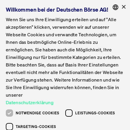
×
Willkommen bei der Deutschen Börse AG!
Wenn Sie uns Ihre Einwilligung erteilen und auf "Alle
Folgepflichten & Exchange Reporting
Get Listed
Featured
Raise Capital
List Products
Capital Market Partner
IPO & Bell Ringing Ceremony
Being Public
Featured
Issuer Services
Handel
Featured
Handelskalender
Handelbare Werte Xetra
Aktien
ETFs & ETPs
Xetra
Frankfurt
Zulassung zum Handel
Daten & Tech
Statistiken
Initiativen & Releases
Technologie
Informationskanal
Lösungen für Finanzmärkte
Informieren
Featured
Events
Veröffentlichungen
Rundschreiben
Bekanntmachungen
Regelwerke der FWB
Aktuelle regulatorische Themen
ENGLISH
Get Listed
System
akzeptieren" klicken, verwenden wir auf unserer
English
GERMAN
Webseite Cookies und verwandte Technologien, um
Vorteil Listing in Frankfurt
Road to IPO
Get Started
Suche
Mediagalerie
Capital Market Partner
Daten & Webservices
Folgepflichten Regulierter Markt
Xetra & Frankfurt Newsboard
Archiv
Handelbare Werte Frankfurt
Top Liquids (XLM)
Neue ETFs & ETPs
Fortlaufender Handel mit Auktionen
Handelsmodell fortlaufende Auktion
Entgelte und Gebühren
Neue Unternehmen
Cash Market Projektkalender
T7-Handelssystem
Service-Status
Für Börsen
Xetra & Frankfurt Newsboard
Event-Archiv
Pressemitteilungen
Deutsche Börse-Rundschreiben
FWB Bekanntmachungen
Bekanntmachung von Insolvenzverfahren
MiFID II
Statistiken
Featured
Featured
Featured
Featured
Being Public
Ihnen das bestmögliche Online-Erlebnis zu
ENGLISH
ermöglichen. Sie haben auch die Möglichkeit, Ihre
Kontakte & Hotlines
IPO
Unsere Märkte
Kontakte & Hotlines
Veranstaltungen & Konferenzen
Folgepflichten Open Market
Xetra Midpoint
Simulationskalender
Downloads
Liste der handelbaren Aktien
Produkte
Designated Sponsor und Market Maker
Spezialisten
Handelsteilnehmer
Gelistete Unternehmen
T7 Release 15.0
T7 Cloud Simulation
Implementation News
Für Unternehmen
Pressemitteilungen
Mediengalerie: Veranstaltungen
Xetra & Frankfurt Newsboard
Open Market-Rundschreiben
Archiv - Bekanntmachungen
Bekanntmachung von Sanktionsverfahren
Nachhandelstransparenz
Übersicht
Raise Capital
Handelskalender
Initiativen & Releases
Events
Handel
Einwilligung nur für bestimmte Kategorien zu erteilen.
Bitte beachten Sie, dass auf Basis Ihrer Einstellungen
Anleihen
Aktien
Training
Exchange Reporting System
Kontakte & Hotlines
DAX-Aktien
ESG-ETFs
Spezielle Ausführungsservices
Händlerzulassung
Umsatzstatistiken
T7 Release 14.1
Anbindung & Schnittstellen
T7 Maintenance-Übersicht
Beratungsservices
Kontakte & Hotlines
Anlegermitteilungen ETF
Spezialisten-Rundschreiben
FWB Informationen zu Listingverfahren
MiFID II Handelsaussetzungen
Issuer Services
Börse besuchen
List Products
Handelbare Werte Xetra
Technologie
Daten & Tech
eventuell nicht mehr alle Funktionalitäten der Webseite
Folgepflichten & Exchange Reporting
zur Verfügung stehen. Weitere Informationen und wie
DirectPlace
ETFs & ETPs
Krypto-ETNs
Schutzmechanismen
Ausländische Aktien
T7 Release 14.0
T7 GUI Launcher
Notfallprozesse
Xentric
Prospekte für die Zulassung an der FWB
Listing-Rundschreiben
Newsletter
Capital Market Partner
Aktien
Informationskanal
System
Informieren
Sie Ihre Einwilligung widerrufen können, finden Sie in
ETF-Forum 2026
Einbeziehungsdokumente für die Einbeziehung in
unserer
Zertifikate & Optionsscheine
Multi-Currency
Marktqualität
ETFs & ETPs
T7 Release 13.1
Co-Location Services
Publikationen & Videos
Abonnements
Veröffentlichungen
IPO & Bell Ringing Ceremony
ETFs & ETPs
Lösungen für Finanzmärkte
Scale
Live Märkte
Datenschutzerklärung
Unsere Emittenten
Fonds
T7 Release 13.0
Unabhängige Software-Vendoren
ETF-Magazin
Europas ETF-Markt im Fokus: Beim
Rundschreiben
Anleihen
NOTWENDIGE COOKIES
LEISTUNGS-COOKIES
Deutsches
größten Branchentreffen des Jahres
XLM ETFs
Zertifikate und Optionsscheine
T7 Release 12.1
Publikationen
TARGETING-COOKIES
stehen die entscheidenden Trends im
Bekanntmachungen
Zertifikate & Optionsscheine