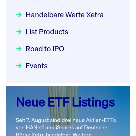
XFRA: Order Management
AG am 13. Juli 2026 in den
Aktiver ETF "Made in Germany":
Service is down: On-Exchange
Deutsche Börse Xetra-Handel
ein Interview mit ACATIS
Focus
Handelbare Werte Xetra
Trading in Partition 6 not
Rundschreiben
09.07.2026 00:00:00 MESZ
11.05.2026 09:00:00 MESZ
possible, please check
List Products
Newsboard for further
031/2026:
Common Report- /
Einblicke in die ETF-Strategie
information
Common Upload Engine –
Newsboard
07.08.2026
Road to IPO
von UniCredit: Ein exklusives
22:30:34 MESZ
Sicherheitsupdate mit Wirkung
Interview
Focus
21.04.2026 09:00:00 MESZ
zum 31. August 2026
Events
Rundschreiben
XFRA: Order Management
01.07.2026 00:00:00 MESZ
Der Börsengang als
Service is down: On-Exchange
strategischer Schritt nach vorn
Trading in Partition 2 not
Deutsche Börse Readiness
Focus
20.03.2026 09:00:00 MEZ
Neue ETF Listings
possible, please check
Newsflash | Start des Xetra
Newsboard for further
Einführungsprogramms für
Alle Fokus-Artikel
information
IPOs mit Parallelzulassung am
Newsboard
07.08.2026
Seit 7. August sind drei neue Aktien-ETFs
22:30:16 MESZ
1. Juli 2026 - Registrierung
von HANetf und iShares auf Deutsche
Börse Xetra handelbar. Weitere