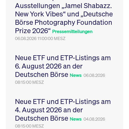
Ausstellungen „Jamel Shabazz.
Leistung der Website
VISITOR_PRIVACY_METADATA
YouTube
6
Dieses Cookie dient 
zu messen. Es handelt
.youtube.com
Monate
Speicherung der
New York Vibes“ und „Deutsche
sich um ein Muster-
Einwilligungs- und
Cookie, bei dem auf
Datenschutzbestim
Börse Photography Foundation
das Präfix _pk_ses
des Nutzers für ihre
eine kurze Reihe von
Interaktion mit der W
Prize 2026“
Zahlen und
Es erfasst Daten über
Pressemitteilungen
Buchstaben folgt, bei
Einwilligung des Bes
der es sich vermutlich
06.08.2026 11:00:00 MESZ
in Bezug auf verschi
um einen
Datenschutzrichtlini
Referenzcode für die
-einstellungen, um
Domain handelt, die
sicherzustellen, dass 
das Cookie setzt.
Präferenzen in zukünf
Neue ETF und ETP-Listings am
Sitzungen geehrt wer
6. August 2026 an der
Deutschen Börse
News
06.08.2026
08:15:00 MESZ
Neue ETF und ETP-Listings am
4. August 2026 an der
Deutschen Börse
News
04.08.2026
08:15:00 MESZ