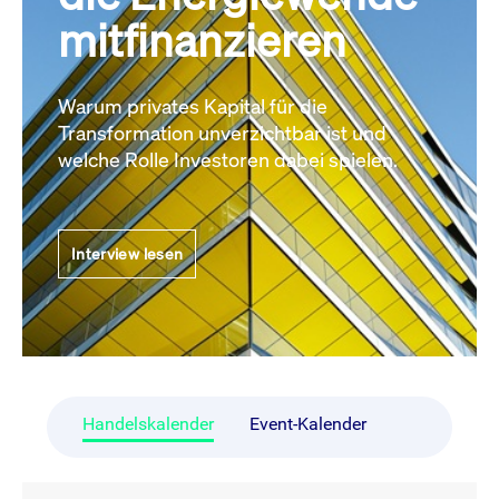
mitfinanzieren
Warum privates Kapital für die
Transformation unverzichtbar ist und
welche Rolle Investoren dabei spielen.
Interview lesen
Handelskalender
Event-Kalender