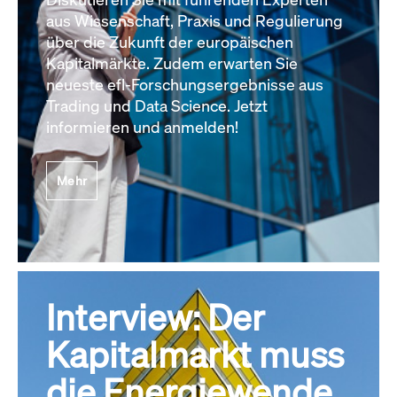
aus Wissenschaft, Praxis und Regulierung
über die Zukunft der europäischen
Kapitalmärkte. Zudem erwarten Sie
neueste efl-Forschungsergebnisse aus
Trading und Data Science. Jetzt
informieren und anmelden!
Mehr
Interview: Der
Kapitalmarkt muss
die Energiewende