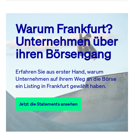
August 26
prev
next
Warum Frankfurt?
MO.
DI.
MI.
DO.
FR.
SA.
SO.
Unternehmen über
1
2
ihren Börsengang
3
4
5
6
7
8
9
11
12
13
14
15
16
10
Erfahren Sie aus erster Hand, warum
Unternehmen auf ihrem Weg an die Börse
17
18
19
20
21
22
23
ein Listing in Frankfurt gewählt haben.
24
25
27
28
29
30
26
Jetzt die Statements ansehen
31
Alle Events