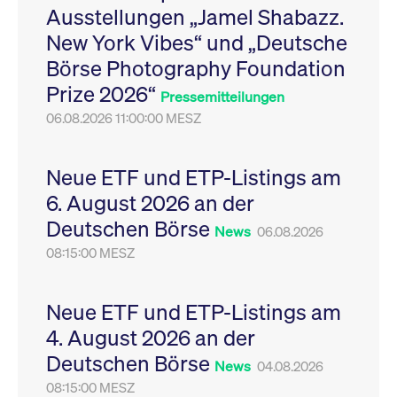
Ausstellungen „Jamel Shabazz.
Leistung der Website
VISITOR_PRIVACY_METADATA
YouTube
6
Dieses Cookie dient 
zu messen. Es handelt
.youtube.com
Monate
Speicherung der
New York Vibes“ und „Deutsche
sich um ein Muster-
Einwilligungs- und
Cookie, bei dem auf
Datenschutzbestim
Börse Photography Foundation
das Präfix _pk_ses
des Nutzers für ihre
eine kurze Reihe von
Interaktion mit der W
Prize 2026“
Zahlen und
Es erfasst Daten über
Pressemitteilungen
Buchstaben folgt, bei
Einwilligung des Bes
der es sich vermutlich
06.08.2026 11:00:00 MESZ
in Bezug auf verschi
um einen
Datenschutzrichtlini
Referenzcode für die
-einstellungen, um
Domain handelt, die
sicherzustellen, dass 
das Cookie setzt.
Präferenzen in zukünf
Neue ETF und ETP-Listings am
Sitzungen geehrt wer
6. August 2026 an der
Deutschen Börse
News
06.08.2026
08:15:00 MESZ
Neue ETF und ETP-Listings am
4. August 2026 an der
Deutschen Börse
News
04.08.2026
08:15:00 MESZ