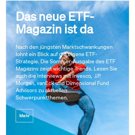
Das neue ETF-
Magazin ist da
Nach den jüngsten Marktschwankungen
lohnt ein Blick auf die eigene ETF-
Strategie. Die Sommer-Ausgabe des ETF
Magazins zeigt wichtige Trends. Lesen Sie
auch die Interviews mit Invesco, J.P.
Morgan, vanEck und Dimensional Fund
Advisors zu aktuellen
Schwerpunktthemen.
Mehr