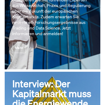
aus Wissenschaft, Praxis und Regulierung
über die Zukunft der europäischen
Kapitalmärkte. Zudem erwarten Sie
neueste efl-Forschungsergebnisse aus
Trading und Data Science. Jetzt
informieren und anmelden!
Mehr
Interview: Der
Kapitalmarkt muss
die Energiewende