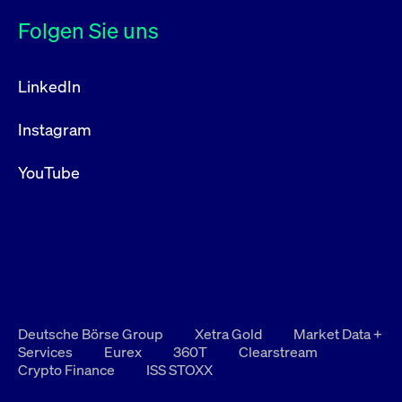
Folgen Sie uns
LinkedIn
Instagram
YouTube
Deutsche Börse Group
Xetra Gold
Market Data +
Services
Eurex
360T
Clearstream
Crypto Finance
ISS STOXX