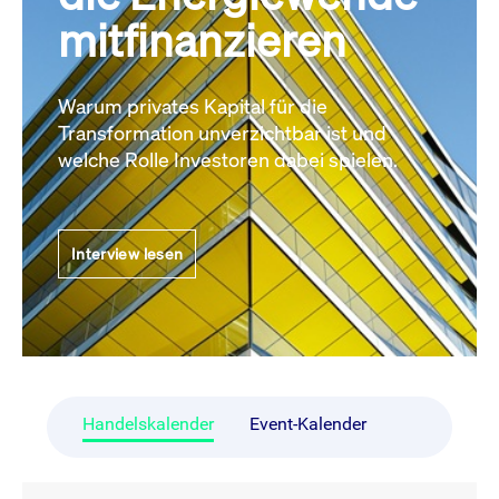
mitfinanzieren
Warum privates Kapital für die
Transformation unverzichtbar ist und
welche Rolle Investoren dabei spielen.
Interview lesen
Handelskalender
Event-Kalender