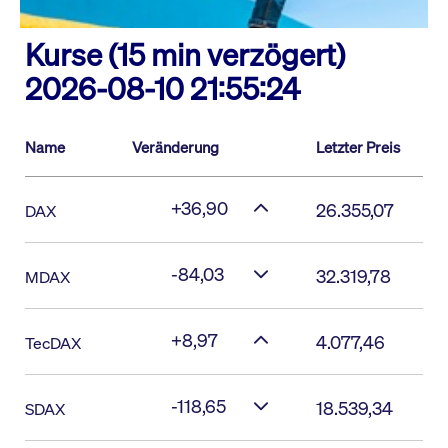
Kurse (15 min verzögert)
2026-08-10 21:55:24
Name
Veränderung
Letzter Preis
+36,90
26.355,07
DAX
-84,03
32.319,78
MDAX
+8,97
4.077,46
TecDAX
-118,65
18.539,34
SDAX