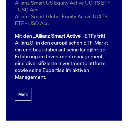
um d
Allianz Smart US Equity Active UCITS ETF
anzu
- USD Acc
ApplicationGatewayAffinityCORS
www.cashmarket.deutsche-
Session
Dies
Allianz Smart Global Equity Active UCITS
boerse.com
Ver
Last
ETF - USD Acc
um s
Clie
glei
Mit den „
Allianz Smart Active
“-ETFs tritt
Brow
werd
AllianzGI in den europäischen ETF-Markt
Benu
ein und baut dabei auf seine langjährige
die 
effe
Erfahrung im Investmentmanagement,
Ress
verb
eine diversifizierte Investmentplattform
unte
(Cro
sowie seine Expertise im aktiven
Shar
Management.
Bear
in v
Bere
Mehr
Gültig
Name
Anbieter / Domain
Beschreibung
Anbieter /
bis
Gültig
Name
Beschreibung
Domain
bis
_pk_id.7.931a
www.cashmarket.deutsche-
1 Jahr
Dieser Cookie-Name
boerse.com
ist mit der Open-