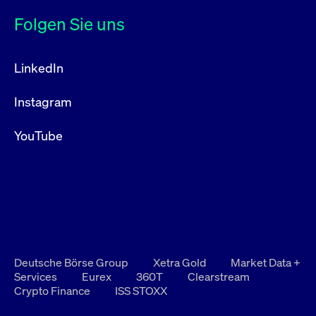
Folgen Sie uns
LinkedIn
Instagram
YouTube
Deutsche Börse Group
Xetra Gold
Market Data +
Services
Eurex
360T
Clearstream
Crypto Finance
ISS STOXX