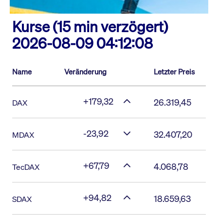
Kurse (15 min verzögert)
2026-08-09 04:12:08
Name
Veränderung
Letzter Preis
+179,32
26.319,45
DAX
-23,92
32.407,20
MDAX
+67,79
4.068,78
TecDAX
+94,82
18.659,63
SDAX