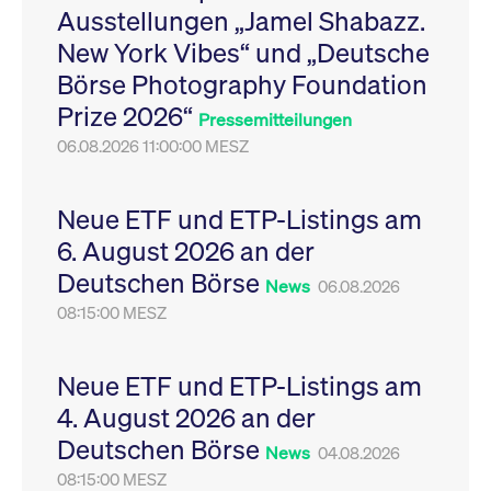
Ausstellungen „Jamel Shabazz.
Leistung der Website
VISITOR_PRIVACY_METADATA
YouTube
6
Dieses Cookie dient 
zu messen. Es handelt
.youtube.com
Monate
Speicherung der
New York Vibes“ und „Deutsche
sich um ein Muster-
Einwilligungs- und
Cookie, bei dem auf
Datenschutzbestim
Börse Photography Foundation
das Präfix _pk_ses
des Nutzers für ihre
eine kurze Reihe von
Interaktion mit der W
Prize 2026“
Zahlen und
Es erfasst Daten über
Pressemitteilungen
Buchstaben folgt, bei
Einwilligung des Bes
der es sich vermutlich
06.08.2026 11:00:00 MESZ
in Bezug auf verschi
um einen
Datenschutzrichtlini
Referenzcode für die
-einstellungen, um
Domain handelt, die
sicherzustellen, dass 
das Cookie setzt.
Präferenzen in zukünf
Neue ETF und ETP-Listings am
Sitzungen geehrt wer
6. August 2026 an der
Deutschen Börse
News
06.08.2026
08:15:00 MESZ
Neue ETF und ETP-Listings am
4. August 2026 an der
Deutschen Börse
News
04.08.2026
08:15:00 MESZ