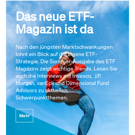
Das neue ETF-
Magazin ist da
Nach den jüngsten Marktschwankungen
lohnt ein Blick auf die eigene ETF-
Strategie. Die Sommer-Ausgabe des ETF
Magazins zeigt wichtige Trends. Lesen Sie
auch die Interviews mit Invesco, J.P.
Morgan, vanEck und Dimensional Fund
Advisors zu aktuellen
Schwerpunktthemen.
Mehr