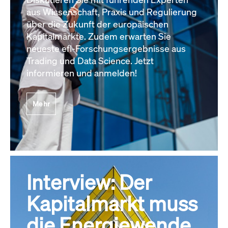
aus Wissenschaft, Praxis und Regulierung
über die Zukunft der europäischen
Kapitalmärkte. Zudem erwarten Sie
neueste efl-Forschungsergebnisse aus
Trading und Data Science. Jetzt
informieren und anmelden!
Mehr
Interview: Der
Kapitalmarkt muss
die Energiewende