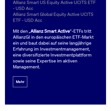
um d
Allianz Smart US Equity Active UCITS ETF
anzu
- USD Acc
ApplicationGatewayAffinityCORS
www.cashmarket.deutsche-
Session
Dies
Allianz Smart Global Equity Active UCITS
boerse.com
Ver
Last
ETF - USD Acc
um s
Clie
glei
Mit den „
Allianz Smart Active
“-ETFs tritt
Brow
werd
AllianzGI in den europäischen ETF-Markt
Benu
ein und baut dabei auf seine langjährige
die 
effe
Erfahrung im Investmentmanagement,
Ress
verb
eine diversifizierte Investmentplattform
unte
(Cro
sowie seine Expertise im aktiven
Shar
Management.
Bear
in v
Bere
Mehr
Gültig
Name
Anbieter / Domain
Beschreibung
Anbieter /
bis
Gültig
Name
Beschreibung
Domain
bis
_pk_id.7.931a
www.cashmarket.deutsche-
1 Jahr
Dieser Cookie-Name
boerse.com
ist mit der Open-