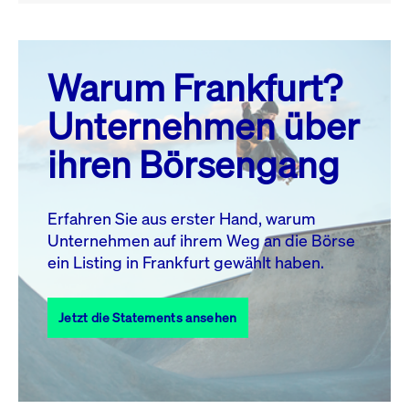
August 26
prev
next
Warum Frankfurt?
MO.
DI.
MI.
DO.
FR.
SA.
SO.
Unternehmen über
1
2
ihren Börsengang
3
4
5
6
7
8
9
10
11
12
13
14
15
16
Erfahren Sie aus erster Hand, warum
Unternehmen auf ihrem Weg an die Börse
17
18
19
20
21
22
23
ein Listing in Frankfurt gewählt haben.
24
25
27
28
29
30
26
Jetzt die Statements ansehen
31
Alle Events