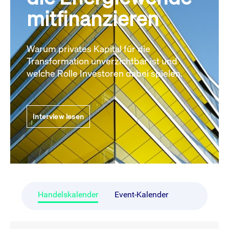
mitfinanzieren
Warum privates Kapital für die
Transformation unverzichtbar ist und
welche Rolle Investoren dabei spielen.
Interview lesen
Handelskalender
Event-Kalender