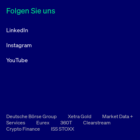
Folgen Sie uns
LinkedIn
Instagram
YouTube
Deutsche Börse Group
Xetra Gold
Market Data +
Services
Eurex
360T
Clearstream
Crypto Finance
ISS STOXX