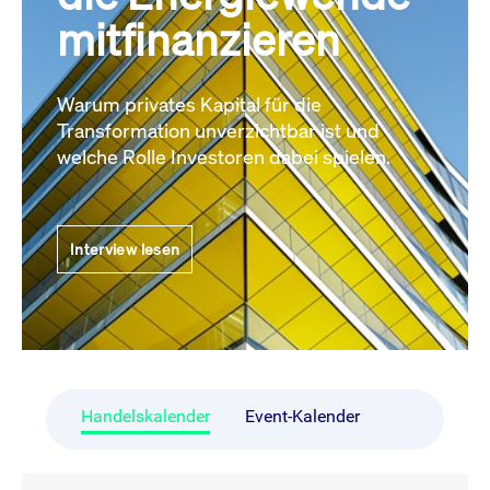
mitfinanzieren
Warum privates Kapital für die
Transformation unverzichtbar ist und
welche Rolle Investoren dabei spielen.
Interview lesen
Handelskalender
Event-Kalender