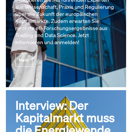
aus Wissenschaft, Praxis und Regulierung
über die Zukunft der europäischen
Kapitalmärkte. Zudem erwarten Sie
neueste efl-Forschungsergebnisse aus
Trading und Data Science. Jetzt
informieren und anmelden!
Mehr
Interview: Der
Kapitalmarkt muss
die Energiewende