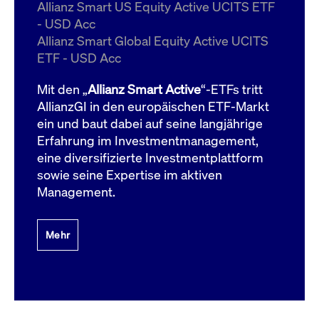
um d
Allianz Smart US Equity Active UCITS ETF
anzu
- USD Acc
ApplicationGatewayAffinityCORS
www.cashmarket.deutsche-
Session
Dies
Allianz Smart Global Equity Active UCITS
boerse.com
Ver
Last
ETF - USD Acc
um s
Clie
glei
Mit den „
Allianz Smart Active
“-ETFs tritt
Brow
werd
AllianzGI in den europäischen ETF-Markt
Benu
ein und baut dabei auf seine langjährige
die 
effe
Erfahrung im Investmentmanagement,
Ress
verb
eine diversifizierte Investmentplattform
unte
(Cro
sowie seine Expertise im aktiven
Shar
Management.
Bear
in v
Bere
Mehr
Gültig
Name
Anbieter / Domain
Beschreibung
Anbieter /
bis
Gültig
Name
Beschreibung
Domain
bis
_pk_id.7.931a
www.cashmarket.deutsche-
1 Jahr
Dieser Cookie-Name
boerse.com
ist mit der Open-