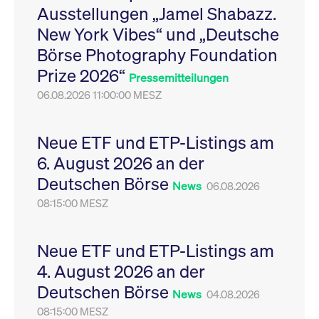
Ausstellungen „Jamel Shabazz.
Leistung der Website
VISITOR_PRIVACY_METADATA
YouTube
6
Dieses Cookie dient 
zu messen. Es handelt
.youtube.com
Monate
Speicherung der
New York Vibes“ und „Deutsche
sich um ein Muster-
Einwilligungs- und
Cookie, bei dem auf
Datenschutzbestim
Börse Photography Foundation
das Präfix _pk_ses
des Nutzers für ihre
eine kurze Reihe von
Interaktion mit der W
Prize 2026“
Zahlen und
Es erfasst Daten über
Pressemitteilungen
Buchstaben folgt, bei
Einwilligung des Bes
der es sich vermutlich
06.08.2026 11:00:00 MESZ
in Bezug auf verschi
um einen
Datenschutzrichtlini
Referenzcode für die
-einstellungen, um
Domain handelt, die
sicherzustellen, dass 
das Cookie setzt.
Präferenzen in zukünf
Neue ETF und ETP-Listings am
Sitzungen geehrt wer
6. August 2026 an der
Deutschen Börse
News
06.08.2026
08:15:00 MESZ
Neue ETF und ETP-Listings am
4. August 2026 an der
Deutschen Börse
News
04.08.2026
08:15:00 MESZ