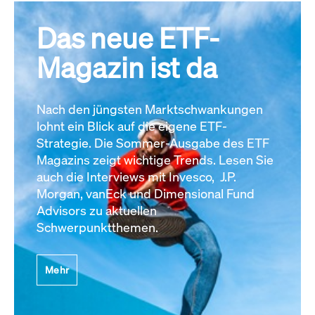
Das neue ETF-
Magazin ist da
Nach den jüngsten Marktschwankungen
lohnt ein Blick auf die eigene ETF-
Strategie. Die Sommer-Ausgabe des ETF
Magazins zeigt wichtige Trends. Lesen Sie
auch die Interviews mit Invesco, J.P.
Morgan, vanEck und Dimensional Fund
Advisors zu aktuellen
Schwerpunktthemen.
Mehr