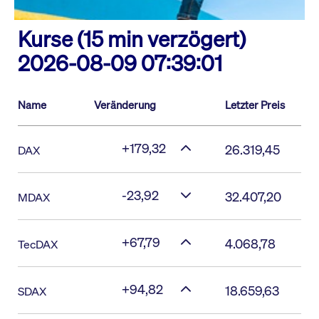
Kurse (15 min verzögert)
2026-08-09 07:39:01
Name
Veränderung
Letzter Preis
+179,32
26.319,45
DAX
-23,92
32.407,20
MDAX
+67,79
4.068,78
TecDAX
+94,82
18.659,63
SDAX