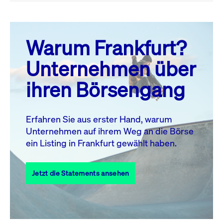
August 26
prev
next
Warum Frankfurt?
MO.
DI.
MI.
DO.
FR.
SA.
SO.
Unternehmen über
1
2
ihren Börsengang
3
4
5
6
7
8
9
10
11
12
13
14
15
16
Erfahren Sie aus erster Hand, warum
Unternehmen auf ihrem Weg an die Börse
17
18
19
20
21
22
23
ein Listing in Frankfurt gewählt haben.
24
25
27
28
29
30
26
Jetzt die Statements ansehen
31
Alle Events