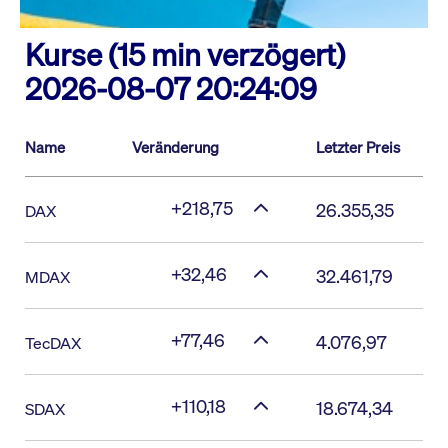
Kurse (15 min verzögert)
2026-08-07 20:24:09
Name
Veränderung
Letzter Preis
+218,75
26.355,35
DAX
+32,46
32.461,79
MDAX
+77,46
4.076,97
TecDAX
+110,18
18.674,34
SDAX