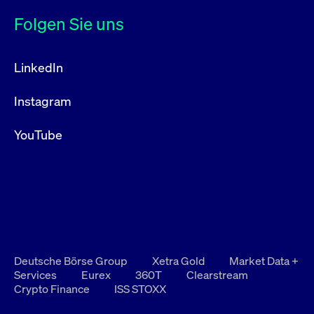
Folgen Sie uns
LinkedIn
Instagram
YouTube
Deutsche Börse Group
Xetra Gold
Market Data +
Services
Eurex
360T
Clearstream
Crypto Finance
ISS STOXX