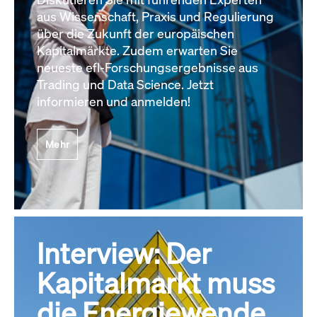
aus Wissenschaft, Praxis und Regulierung
über die Zukunft der europäischen
Kapitalmärkte. Zudem erwarten Sie
neueste efl-Forschungsergebnisse aus
Trading und Data Science. Jetzt
informieren und anmelden!
Mehr
Interview: Der
Kapitalmarkt muss
die Energiewende