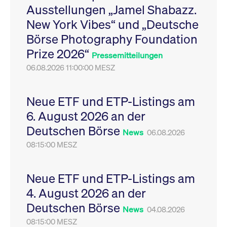
Ausstellungen „Jamel Shabazz.
Leistung der Website
VISITOR_PRIVACY_METADATA
YouTube
6
Dieses Cookie dient 
zu messen. Es handelt
.youtube.com
Monate
Speicherung der
New York Vibes“ und „Deutsche
sich um ein Muster-
Einwilligungs- und
Cookie, bei dem auf
Datenschutzbestim
Börse Photography Foundation
das Präfix _pk_ses
des Nutzers für ihre
eine kurze Reihe von
Interaktion mit der W
Prize 2026“
Zahlen und
Es erfasst Daten über
Pressemitteilungen
Buchstaben folgt, bei
Einwilligung des Bes
der es sich vermutlich
06.08.2026 11:00:00 MESZ
in Bezug auf verschi
um einen
Datenschutzrichtlini
Referenzcode für die
-einstellungen, um
Domain handelt, die
sicherzustellen, dass 
das Cookie setzt.
Präferenzen in zukünf
Neue ETF und ETP-Listings am
Sitzungen geehrt wer
6. August 2026 an der
Deutschen Börse
News
06.08.2026
08:15:00 MESZ
Neue ETF und ETP-Listings am
4. August 2026 an der
Deutschen Börse
News
04.08.2026
08:15:00 MESZ