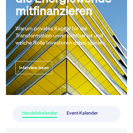
mitfinanzieren
Warum privates Kapital für die
Transformation unverzichtbar ist und
welche Rolle Investoren dabei spielen.
Interview lesen
Handelskalender
Event-Kalender