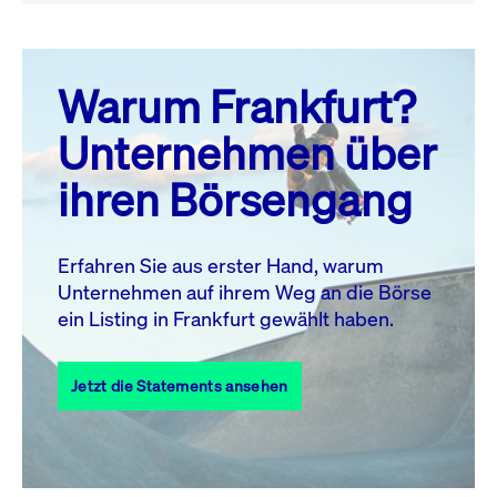
August 26
prev
next
Warum Frankfurt?
MO.
DI.
MI.
DO.
FR.
SA.
SO.
Unternehmen über
1
2
ihren Börsengang
3
4
5
6
8
9
7
10
11
12
13
14
15
16
Erfahren Sie aus erster Hand, warum
Unternehmen auf ihrem Weg an die Börse
17
18
19
20
21
22
23
ein Listing in Frankfurt gewählt haben.
24
25
27
28
29
30
26
Jetzt die Statements ansehen
31
Alle Events