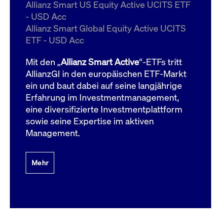
um d
Allianz Smart US Equity Active UCITS ETF
anzu
- USD Acc
ApplicationGatewayAffinityCORS
www.cashmarket.deutsche-
Session
Dies
Allianz Smart Global Equity Active UCITS
boerse.com
Ver
Last
ETF - USD Acc
um s
Clie
glei
Mit den „
Allianz Smart Active
“-ETFs tritt
Brow
werd
AllianzGI in den europäischen ETF-Markt
Benu
ein und baut dabei auf seine langjährige
die 
effe
Erfahrung im Investmentmanagement,
Ress
verb
eine diversifizierte Investmentplattform
unte
(Cro
sowie seine Expertise im aktiven
Shar
Management.
Bear
in v
Bere
Mehr
Gültig
Name
Anbieter / Domain
Beschreibung
Anbieter /
bis
Gültig
Name
Beschreibung
Domain
bis
_pk_id.7.931a
www.cashmarket.deutsche-
1 Jahr
Dieser Cookie-Name
boerse.com
ist mit der Open-