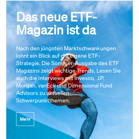
Das neue ETF-
Magazin ist da
Nach den jüngsten Marktschwankungen
lohnt ein Blick auf die eigene ETF-
Strategie. Die Sommer-Ausgabe des ETF
Magazins zeigt wichtige Trends. Lesen Sie
auch die Interviews mit Invesco, J.P.
Morgan, vanEck und Dimensional Fund
Advisors zu aktuellen
Schwerpunktthemen.
Mehr