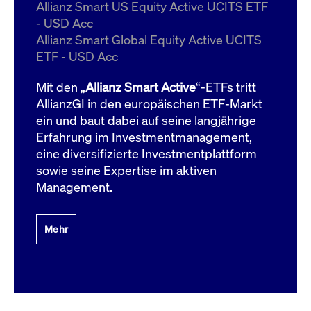
um d
Allianz Smart US Equity Active UCITS ETF
anzu
- USD Acc
ApplicationGatewayAffinityCORS
www.cashmarket.deutsche-
Session
Dies
Allianz Smart Global Equity Active UCITS
boerse.com
Ver
Last
ETF - USD Acc
um s
Clie
glei
Mit den „
Allianz Smart Active
“-ETFs tritt
Brow
werd
AllianzGI in den europäischen ETF-Markt
Benu
ein und baut dabei auf seine langjährige
die 
effe
Erfahrung im Investmentmanagement,
Ress
verb
eine diversifizierte Investmentplattform
unte
(Cro
sowie seine Expertise im aktiven
Shar
Management.
Bear
in v
Bere
Mehr
Gültig
Name
Anbieter / Domain
Beschreibung
Anbieter /
bis
Gültig
Name
Beschreibung
Domain
bis
_pk_id.7.931a
www.cashmarket.deutsche-
1 Jahr
Dieser Cookie-Name
boerse.com
ist mit der Open-