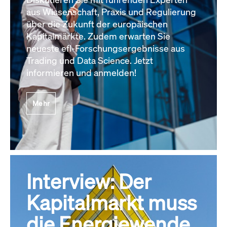
aus Wissenschaft, Praxis und Regulierung
über die Zukunft der europäischen
Kapitalmärkte. Zudem erwarten Sie
neueste efl-Forschungsergebnisse aus
Trading und Data Science. Jetzt
informieren und anmelden!
Mehr
Interview: Der
Kapitalmarkt muss
die Energiewende