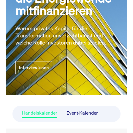
mitfinanzieren
Warum privates Kapital für die
Transformation unverzichtbar ist und
welche Rolle Investoren dabei spielen.
Interview lesen
Handelskalender
Event-Kalender