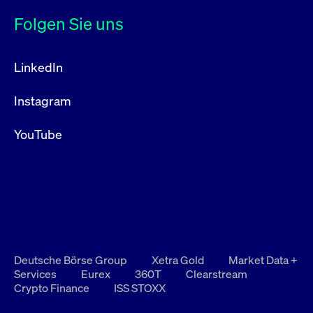
Folgen Sie uns
LinkedIn
Instagram
YouTube
Deutsche Börse Group
Xetra Gold
Market Data +
Services
Eurex
360T
Clearstream
Crypto Finance
ISS STOXX