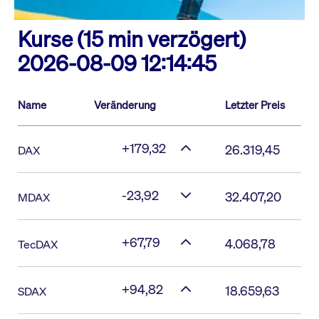
Kurse (15 min verzögert)
2026-08-09 12:14:45
Name
Veränderung
Letzter Preis
+179,32
26.319,45
DAX
-23,92
32.407,20
MDAX
+67,79
4.068,78
TecDAX
+94,82
18.659,63
SDAX