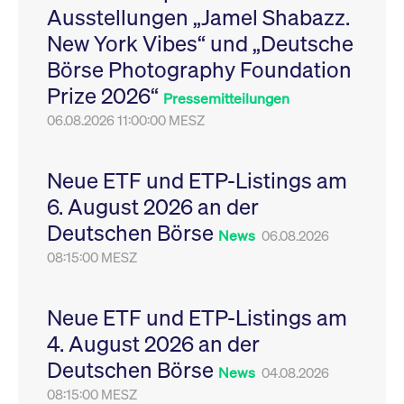
Ausstellungen „Jamel Shabazz.
Leistung der Website
VISITOR_PRIVACY_METADATA
YouTube
6
Dieses Cookie dient 
zu messen. Es handelt
.youtube.com
Monate
Speicherung der
New York Vibes“ und „Deutsche
sich um ein Muster-
Einwilligungs- und
Cookie, bei dem auf
Datenschutzbestim
Börse Photography Foundation
das Präfix _pk_ses
des Nutzers für ihre
eine kurze Reihe von
Interaktion mit der W
Prize 2026“
Zahlen und
Es erfasst Daten über
Pressemitteilungen
Buchstaben folgt, bei
Einwilligung des Bes
der es sich vermutlich
06.08.2026 11:00:00 MESZ
in Bezug auf verschi
um einen
Datenschutzrichtlini
Referenzcode für die
-einstellungen, um
Domain handelt, die
sicherzustellen, dass 
das Cookie setzt.
Präferenzen in zukünf
Neue ETF und ETP-Listings am
Sitzungen geehrt wer
6. August 2026 an der
Deutschen Börse
News
06.08.2026
08:15:00 MESZ
Neue ETF und ETP-Listings am
4. August 2026 an der
Deutschen Börse
News
04.08.2026
08:15:00 MESZ