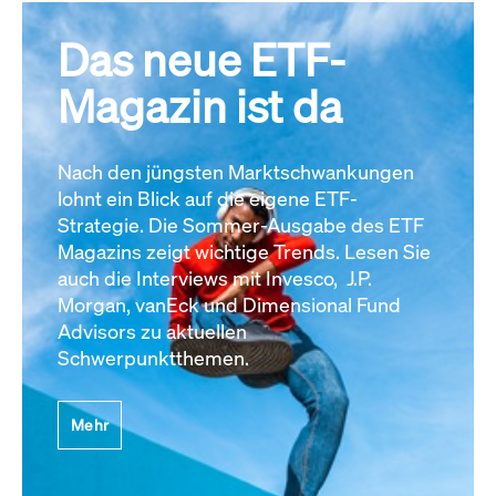
Das neue ETF-
Magazin ist da
Nach den jüngsten Marktschwankungen
lohnt ein Blick auf die eigene ETF-
Strategie. Die Sommer-Ausgabe des ETF
Magazins zeigt wichtige Trends. Lesen Sie
auch die Interviews mit Invesco, J.P.
Morgan, vanEck und Dimensional Fund
Advisors zu aktuellen
Schwerpunktthemen.
Mehr