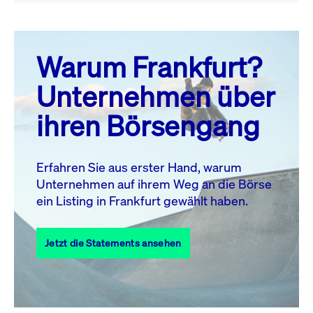
August 26
prev
next
Warum Frankfurt?
MO.
DI.
MI.
DO.
FR.
SA.
SO.
Unternehmen über
1
2
ihren Börsengang
3
4
5
6
7
8
9
10
11
12
13
14
15
16
Erfahren Sie aus erster Hand, warum
Unternehmen auf ihrem Weg an die Börse
17
18
19
20
21
22
23
ein Listing in Frankfurt gewählt haben.
24
25
27
28
29
30
26
Jetzt die Statements ansehen
31
Alle Events