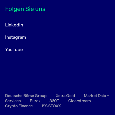
Folgen Sie uns
LinkedIn
Instagram
YouTube
Deutsche Börse Group
Xetra Gold
Market Data +
Services
Eurex
360T
Clearstream
Crypto Finance
ISS STOXX