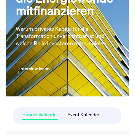
mitfinanzieren
Warum privates Kapital für die
Transformation unverzichtbar ist und
welche Rolle Investoren dabei spielen.
Interview lesen
Handelskalender
Event-Kalender