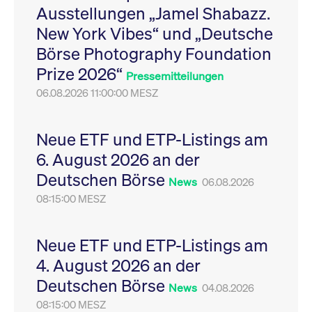
Ausstellungen „Jamel Shabazz.
Leistung der Website
VISITOR_PRIVACY_METADATA
YouTube
6
Dieses Cookie dient 
zu messen. Es handelt
.youtube.com
Monate
Speicherung der
New York Vibes“ und „Deutsche
sich um ein Muster-
Einwilligungs- und
Cookie, bei dem auf
Datenschutzbestim
Börse Photography Foundation
das Präfix _pk_ses
des Nutzers für ihre
eine kurze Reihe von
Interaktion mit der W
Prize 2026“
Zahlen und
Es erfasst Daten über
Pressemitteilungen
Buchstaben folgt, bei
Einwilligung des Bes
der es sich vermutlich
06.08.2026 11:00:00 MESZ
in Bezug auf verschi
um einen
Datenschutzrichtlini
Referenzcode für die
-einstellungen, um
Domain handelt, die
sicherzustellen, dass 
das Cookie setzt.
Präferenzen in zukünf
Neue ETF und ETP-Listings am
Sitzungen geehrt wer
6. August 2026 an der
Deutschen Börse
News
06.08.2026
08:15:00 MESZ
Neue ETF und ETP-Listings am
4. August 2026 an der
Deutschen Börse
News
04.08.2026
08:15:00 MESZ