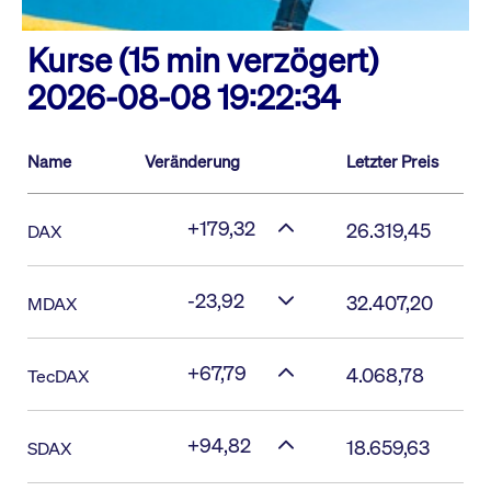
Kurse (15 min verzögert)
2026-08-08 19:22:34
Name
Veränderung
Letzter Preis
+179,32
26.319,45
DAX
-23,92
32.407,20
MDAX
+67,79
4.068,78
TecDAX
+94,82
18.659,63
SDAX