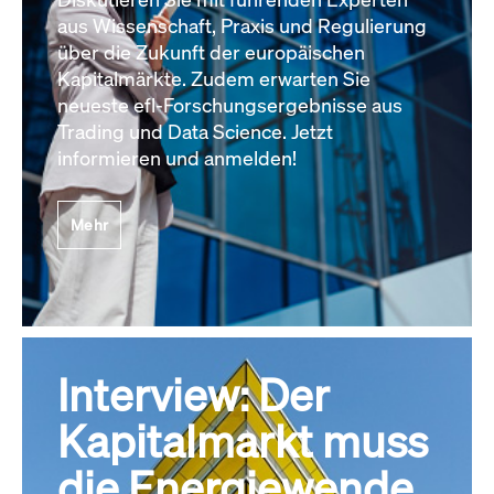
aus Wissenschaft, Praxis und Regulierung
über die Zukunft der europäischen
Kapitalmärkte. Zudem erwarten Sie
neueste efl-Forschungsergebnisse aus
Trading und Data Science. Jetzt
informieren und anmelden!
Mehr
Interview: Der
Kapitalmarkt muss
die Energiewende