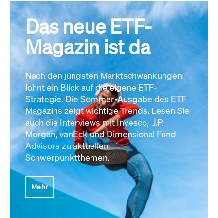
Das neue ETF-
Magazin ist da
Nach den jüngsten Marktschwankungen
lohnt ein Blick auf die eigene ETF-
Strategie. Die Sommer-Ausgabe des ETF
Magazins zeigt wichtige Trends. Lesen Sie
auch die Interviews mit Invesco, J.P.
Morgan, vanEck und Dimensional Fund
Advisors zu aktuellen
Schwerpunktthemen.
Mehr