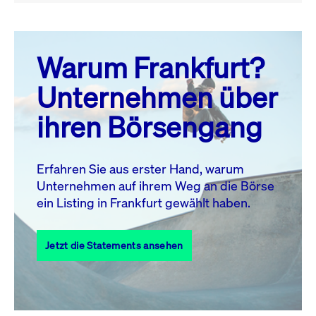
August 26
prev
next
Warum Frankfurt?
MO.
DI.
MI.
DO.
FR.
SA.
SO.
Unternehmen über
1
2
ihren Börsengang
3
4
5
6
7
9
8
10
11
12
13
14
15
16
Erfahren Sie aus erster Hand, warum
Unternehmen auf ihrem Weg an die Börse
17
18
19
20
21
22
23
ein Listing in Frankfurt gewählt haben.
24
25
27
28
29
30
26
Jetzt die Statements ansehen
31
Alle Events