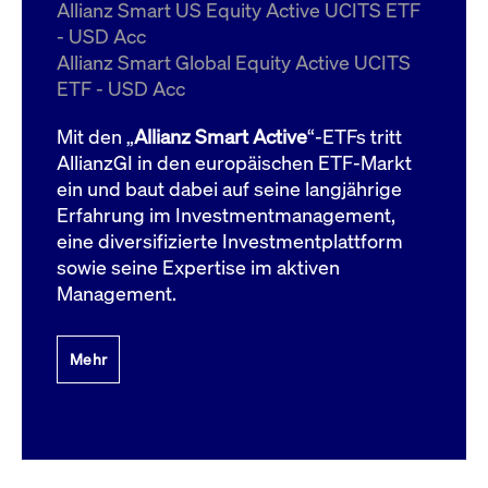
um d
Allianz Smart US Equity Active UCITS ETF
anzu
- USD Acc
ApplicationGatewayAffinityCORS
www.cashmarket.deutsche-
Session
Dies
Allianz Smart Global Equity Active UCITS
boerse.com
Ver
Last
ETF - USD Acc
um s
Clie
glei
Mit den „
Allianz Smart Active
“-ETFs tritt
Brow
werd
AllianzGI in den europäischen ETF-Markt
Benu
ein und baut dabei auf seine langjährige
die 
effe
Erfahrung im Investmentmanagement,
Ress
verb
eine diversifizierte Investmentplattform
unte
(Cro
sowie seine Expertise im aktiven
Shar
Management.
Bear
in v
Bere
Mehr
Gültig
Name
Anbieter / Domain
Beschreibung
Anbieter /
bis
Gültig
Name
Beschreibung
Domain
bis
_pk_id.7.931a
www.cashmarket.deutsche-
1 Jahr
Dieser Cookie-Name
boerse.com
ist mit der Open-