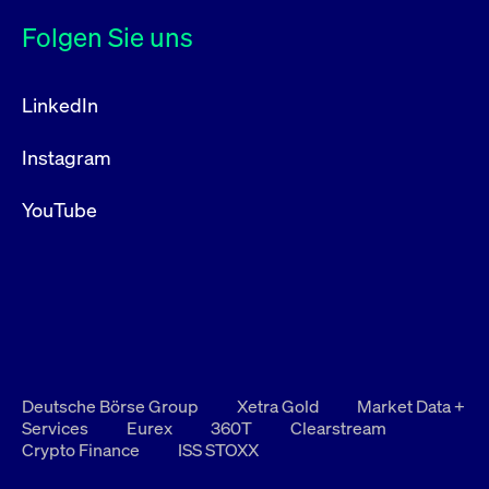
Folgen Sie uns
LinkedIn
Instagram
YouTube
Deutsche Börse Group
Xetra Gold
Market Data +
Services
Eurex
360T
Clearstream
Crypto Finance
ISS STOXX