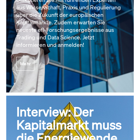
aus Wissenschaft, Praxis und Regulierung
über die Zukunft der europäischen
Kapitalmärkte. Zudem erwarten Sie
neueste efl-Forschungsergebnisse aus
Trading und Data Science. Jetzt
informieren und anmelden!
Mehr
Interview: Der
Kapitalmarkt muss
die Energiewende