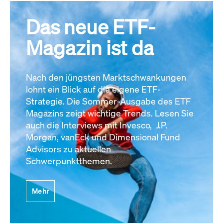
Das neue ETF-
Magazin ist da
Nach den jüngsten Marktschwankungen
lohnt ein Blick auf die eigene ETF-
Strategie. Die Sommer-Ausgabe des ETF
Magazins zeigt wichtige Trends. Lesen Sie
auch die Interviews mit Invesco, J.P.
Morgan, vanEck und Dimensional Fund
Advisors zu aktuellen
Schwerpunktthemen.
Mehr