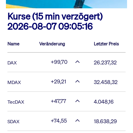
Kurse (15 min verzögert)
2026-08-07 09:05:16
Name
Veränderung
Letzter Preis
+99,70
26.237,32
DAX
+29,21
32.458,32
MDAX
+47,77
4.048,16
TecDAX
+74,55
18.638,29
SDAX