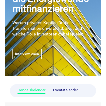
mitfinanzieren
Warum privates Kapital für die
Transformation unverzichtbar ist und
welche Rolle Investoren dabei spielen.
Interview lesen
Handelskalender
Event-Kalender