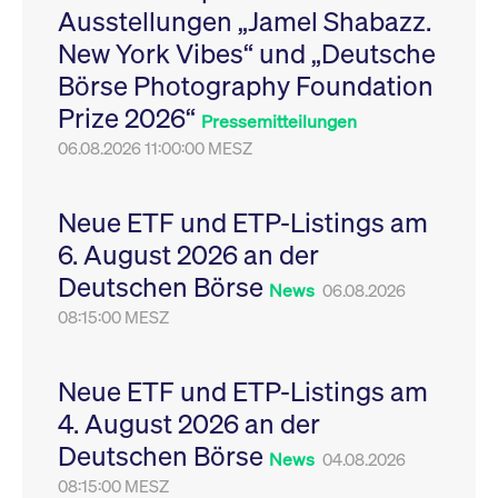
Ausstellungen „Jamel Shabazz.
Leistung der Website
VISITOR_PRIVACY_METADATA
YouTube
6
Dieses Cookie dient 
zu messen. Es handelt
.youtube.com
Monate
Speicherung der
New York Vibes“ und „Deutsche
sich um ein Muster-
Einwilligungs- und
Cookie, bei dem auf
Datenschutzbestim
Börse Photography Foundation
das Präfix _pk_ses
des Nutzers für ihre
eine kurze Reihe von
Interaktion mit der W
Prize 2026“
Zahlen und
Es erfasst Daten über
Pressemitteilungen
Buchstaben folgt, bei
Einwilligung des Bes
der es sich vermutlich
06.08.2026 11:00:00 MESZ
in Bezug auf verschi
um einen
Datenschutzrichtlini
Referenzcode für die
-einstellungen, um
Domain handelt, die
sicherzustellen, dass 
das Cookie setzt.
Präferenzen in zukünf
Neue ETF und ETP-Listings am
Sitzungen geehrt wer
6. August 2026 an der
Deutschen Börse
News
06.08.2026
08:15:00 MESZ
Neue ETF und ETP-Listings am
4. August 2026 an der
Deutschen Börse
News
04.08.2026
08:15:00 MESZ