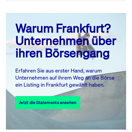
August 26
prev
next
Warum Frankfurt?
MO.
DI.
MI.
DO.
FR.
SA.
SO.
Unternehmen über
1
2
ihren Börsengang
3
4
5
6
8
9
7
10
11
12
13
14
15
16
Erfahren Sie aus erster Hand, warum
Unternehmen auf ihrem Weg an die Börse
17
18
19
20
21
22
23
ein Listing in Frankfurt gewählt haben.
24
25
27
28
29
30
26
Jetzt die Statements ansehen
31
Alle Events