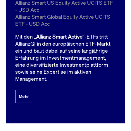
um d
Allianz Smart US Equity Active UCITS ETF
anzu
- USD Acc
ApplicationGatewayAffinityCORS
www.cashmarket.deutsche-
Session
Dies
Allianz Smart Global Equity Active UCITS
boerse.com
Ver
Last
ETF - USD Acc
um s
Clie
glei
Mit den „
Allianz Smart Active
“-ETFs tritt
Brow
werd
AllianzGI in den europäischen ETF-Markt
Benu
ein und baut dabei auf seine langjährige
die 
effe
Erfahrung im Investmentmanagement,
Ress
verb
eine diversifizierte Investmentplattform
unte
(Cro
sowie seine Expertise im aktiven
Shar
Management.
Bear
in v
Bere
Mehr
Gültig
Name
Anbieter / Domain
Beschreibung
Anbieter /
bis
Gültig
Name
Beschreibung
Domain
bis
_pk_id.7.931a
www.cashmarket.deutsche-
1 Jahr
Dieser Cookie-Name
boerse.com
ist mit der Open-