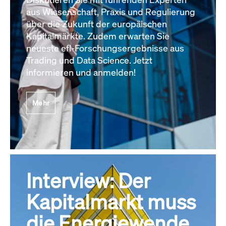
aus Wissenschaft, Praxis und Regulierung
über die Zukunft der europäischen
Kapitalmärkte. Zudem erwarten Sie
neueste efl-Forschungsergebnisse aus
Trading und Data Science. Jetzt
informieren und anmelden!
Mehr
Interview: Der
Kapitalmarkt muss
die Energiewende