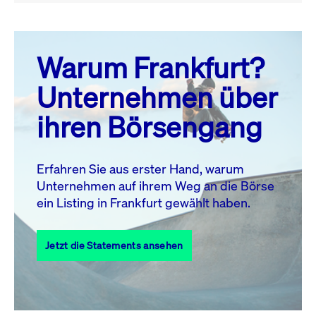
August 26
prev
next
Warum Frankfurt?
MO.
DI.
MI.
DO.
FR.
SA.
SO.
Unternehmen über
1
2
ihren Börsengang
3
4
5
6
7
8
9
11
12
13
14
15
16
10
Erfahren Sie aus erster Hand, warum
Unternehmen auf ihrem Weg an die Börse
17
18
19
20
21
22
23
ein Listing in Frankfurt gewählt haben.
24
25
27
28
29
30
26
Jetzt die Statements ansehen
31
Alle Events