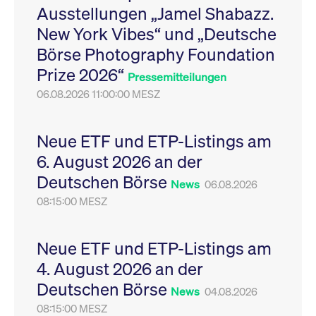
Ausstellungen „Jamel Shabazz.
Leistung der Website
VISITOR_PRIVACY_METADATA
YouTube
6
Dieses Cookie dient 
zu messen. Es handelt
.youtube.com
Monate
Speicherung der
New York Vibes“ und „Deutsche
sich um ein Muster-
Einwilligungs- und
Cookie, bei dem auf
Datenschutzbestim
Börse Photography Foundation
das Präfix _pk_ses
des Nutzers für ihre
eine kurze Reihe von
Interaktion mit der W
Prize 2026“
Zahlen und
Es erfasst Daten über
Pressemitteilungen
Buchstaben folgt, bei
Einwilligung des Bes
der es sich vermutlich
06.08.2026 11:00:00 MESZ
in Bezug auf verschi
um einen
Datenschutzrichtlini
Referenzcode für die
-einstellungen, um
Domain handelt, die
sicherzustellen, dass 
das Cookie setzt.
Präferenzen in zukünf
Neue ETF und ETP-Listings am
Sitzungen geehrt wer
6. August 2026 an der
Deutschen Börse
News
06.08.2026
08:15:00 MESZ
Neue ETF und ETP-Listings am
4. August 2026 an der
Deutschen Börse
News
04.08.2026
08:15:00 MESZ