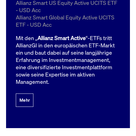
um d
Allianz Smart US Equity Active UCITS ETF
anzu
- USD Acc
ApplicationGatewayAffinityCORS
www.cashmarket.deutsche-
Session
Dies
Allianz Smart Global Equity Active UCITS
boerse.com
Ver
Last
ETF - USD Acc
um s
Clie
glei
Mit den „
Allianz Smart Active
“-ETFs tritt
Brow
werd
AllianzGI in den europäischen ETF-Markt
Benu
ein und baut dabei auf seine langjährige
die 
effe
Erfahrung im Investmentmanagement,
Ress
verb
eine diversifizierte Investmentplattform
unte
(Cro
sowie seine Expertise im aktiven
Shar
Management.
Bear
in v
Bere
Mehr
Gültig
Name
Anbieter / Domain
Beschreibung
Anbieter /
bis
Gültig
Name
Beschreibung
Domain
bis
_pk_id.7.931a
www.cashmarket.deutsche-
1 Jahr
Dieser Cookie-Name
boerse.com
ist mit der Open-