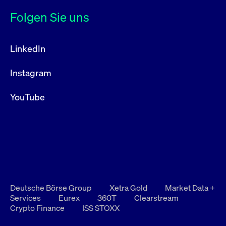
Folgen Sie uns
LinkedIn
Instagram
YouTube
Deutsche Börse Group
Xetra Gold
Market Data +
Services
Eurex
360T
Clearstream
Crypto Finance
ISS STOXX