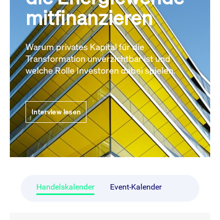
mitfinanzieren
Warum privates Kapital für die
Transformation unverzichtbar ist und
welche Rolle Investoren dabei spielen.
Interview lesen
Handelskalender
Event-Kalender