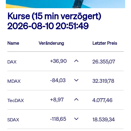
Kurse (15 min verzögert)
2026-08-10 20:51:49
Name
Veränderung
Letzter Preis
+36,90
26.355,07
DAX
-84,03
32.319,78
MDAX
+8,97
4.077,46
TecDAX
-118,65
18.539,34
SDAX