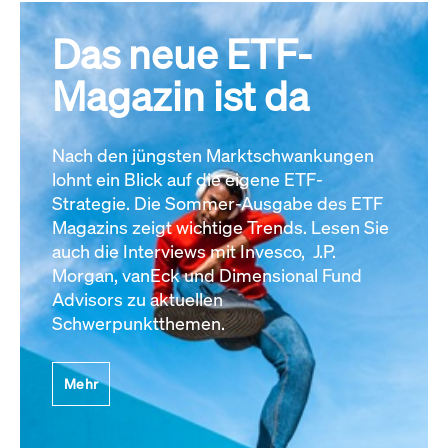
Das neue ETF-
Magazin ist da
Nach den jüngsten Marktschwankungen
lohnt ein Blick auf die eigene ETF-
Strategie. Die Sommer-Ausgabe des ETF
Magazins zeigt wichtige Trends. Lesen Sie
auch die Interviews mit Invesco, J.P.
Morgan, vanEck und Dimensional Fund
Advisors zu aktuellen
Schwerpunktthemen.
Mehr