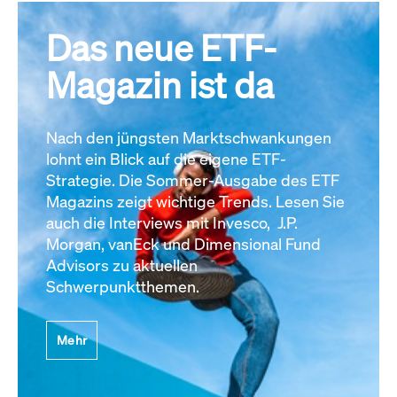
Das neue ETF-
Magazin ist da
Nach den jüngsten Marktschwankungen
lohnt ein Blick auf die eigene ETF-
Strategie. Die Sommer-Ausgabe des ETF
Magazins zeigt wichtige Trends. Lesen Sie
auch die Interviews mit Invesco, J.P.
Morgan, vanEck und Dimensional Fund
Advisors zu aktuellen
Schwerpunktthemen.
Mehr