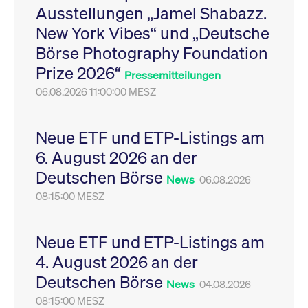
Ausstellungen „Jamel Shabazz.
Leistung der Website
VISITOR_PRIVACY_METADATA
YouTube
6
Dieses Cookie dient 
zu messen. Es handelt
.youtube.com
Monate
Speicherung der
New York Vibes“ und „Deutsche
sich um ein Muster-
Einwilligungs- und
Cookie, bei dem auf
Datenschutzbestim
Börse Photography Foundation
das Präfix _pk_ses
des Nutzers für ihre
eine kurze Reihe von
Interaktion mit der W
Prize 2026“
Zahlen und
Es erfasst Daten über
Pressemitteilungen
Buchstaben folgt, bei
Einwilligung des Bes
der es sich vermutlich
06.08.2026 11:00:00 MESZ
in Bezug auf verschi
um einen
Datenschutzrichtlini
Referenzcode für die
-einstellungen, um
Domain handelt, die
sicherzustellen, dass 
das Cookie setzt.
Präferenzen in zukünf
Neue ETF und ETP-Listings am
Sitzungen geehrt wer
6. August 2026 an der
Deutschen Börse
News
06.08.2026
08:15:00 MESZ
Neue ETF und ETP-Listings am
4. August 2026 an der
Deutschen Börse
News
04.08.2026
08:15:00 MESZ