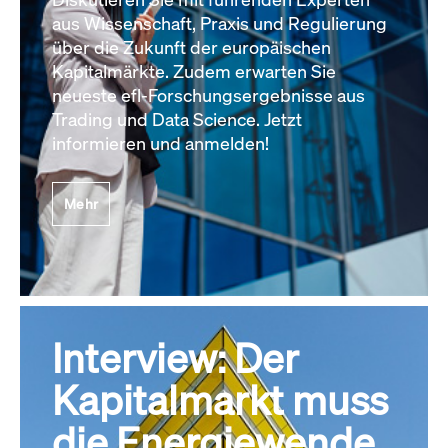
aus Wissenschaft, Praxis und Regulierung
über die Zukunft der europäischen
Kapitalmärkte. Zudem erwarten Sie
neueste efl-Forschungsergebnisse aus
Trading und Data Science. Jetzt
informieren und anmelden!
Mehr
Interview: Der
Kapitalmarkt muss
die Energiewende