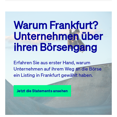
August 26
prev
next
Warum Frankfurt?
MO.
DI.
MI.
DO.
FR.
SA.
SO.
Unternehmen über
1
2
ihren Börsengang
3
4
5
6
7
9
8
10
11
12
13
14
15
16
Erfahren Sie aus erster Hand, warum
Unternehmen auf ihrem Weg an die Börse
17
18
19
20
21
22
23
ein Listing in Frankfurt gewählt haben.
24
25
27
28
29
30
26
Jetzt die Statements ansehen
31
Alle Events