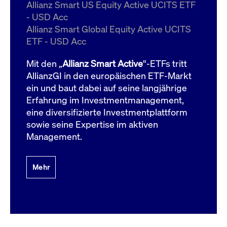
um d
Allianz Smart US Equity Active UCITS ETF
anzu
- USD Acc
ApplicationGatewayAffinityCORS
www.cashmarket.deutsche-
Session
Dies
Allianz Smart Global Equity Active UCITS
boerse.com
Ver
Last
ETF - USD Acc
um s
Clie
glei
Mit den „
Allianz Smart Active
“-ETFs tritt
Brow
werd
AllianzGI in den europäischen ETF-Markt
Benu
ein und baut dabei auf seine langjährige
die 
effe
Erfahrung im Investmentmanagement,
Ress
verb
eine diversifizierte Investmentplattform
unte
(Cro
sowie seine Expertise im aktiven
Shar
Management.
Bear
in v
Bere
Mehr
Gültig
Name
Anbieter / Domain
Beschreibung
Anbieter /
bis
Gültig
Name
Beschreibung
Domain
bis
_pk_id.7.931a
www.cashmarket.deutsche-
1 Jahr
Dieser Cookie-Name
boerse.com
ist mit der Open-