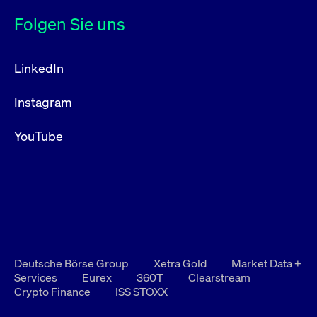
Folgen Sie uns
LinkedIn
Instagram
YouTube
Deutsche Börse Group
Xetra Gold
Market Data +
Services
Eurex
360T
Clearstream
Crypto Finance
ISS STOXX