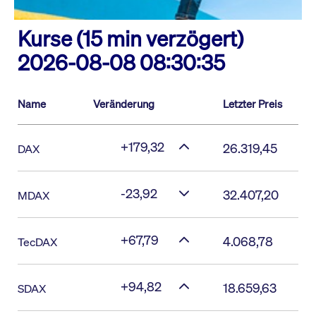
Kurse (15 min verzögert)
2026-08-08 08:30:35
Name
Veränderung
Letzter Preis
+179,32
26.319,45
DAX
-23,92
32.407,20
MDAX
+67,79
4.068,78
TecDAX
+94,82
18.659,63
SDAX