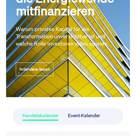
mitfinanzieren
Warum privates Kapital für die
Transformation unverzichtbar ist und
welche Rolle Investoren dabei spielen.
Interview lesen
Handelskalender
Event-Kalender