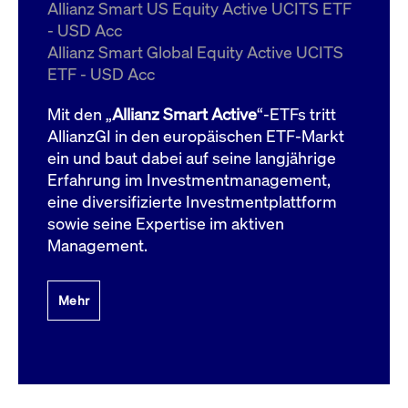
um d
Allianz Smart US Equity Active UCITS ETF
anzu
- USD Acc
ApplicationGatewayAffinityCORS
www.cashmarket.deutsche-
Session
Dies
Allianz Smart Global Equity Active UCITS
boerse.com
Ver
Last
ETF - USD Acc
um s
Clie
glei
Mit den „
Allianz Smart Active
“-ETFs tritt
Brow
werd
AllianzGI in den europäischen ETF-Markt
Benu
ein und baut dabei auf seine langjährige
die 
effe
Erfahrung im Investmentmanagement,
Ress
verb
eine diversifizierte Investmentplattform
unte
(Cro
sowie seine Expertise im aktiven
Shar
Management.
Bear
in v
Bere
Mehr
Gültig
Name
Anbieter / Domain
Beschreibung
Anbieter /
bis
Gültig
Name
Beschreibung
Domain
bis
_pk_id.7.931a
www.cashmarket.deutsche-
1 Jahr
Dieser Cookie-Name
boerse.com
ist mit der Open-