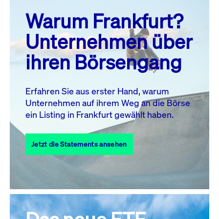
prev
next
Warum Frankfurt?
MO.
DI.
MI.
DO.
FR.
SA.
SO.
Unternehmen über
1
2
ihren Börsengang
3
4
5
7
8
9
6
10
11
12
13
14
15
16
Erfahren Sie aus erster Hand, warum
Unternehmen auf ihrem Weg an die Börse
17
18
19
20
21
22
23
ein Listing in Frankfurt gewählt haben.
24
25
27
28
29
30
26
Jetzt die Statements ansehen
31
Alle Events