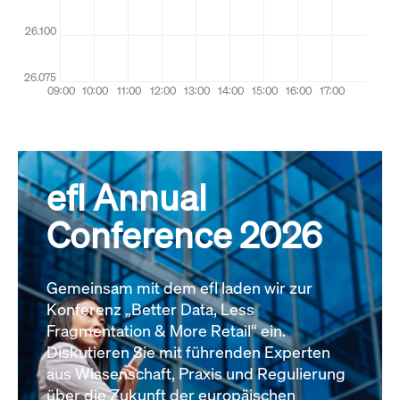
efl Annual
Conference 2026
Gemeinsam mit dem efl laden wir zur
Konferenz „Better Data, Less
Fragmentation & More Retail“ ein.
Diskutieren Sie mit führenden Experten
aus Wissenschaft, Praxis und Regulierung
über die Zukunft der europäischen