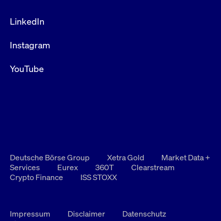
LinkedIn
Instagram
YouTube
Deutsche Börse Group
Xetra Gold
Market Data +
Services
Eurex
360T
Clearstream
Crypto Finance
ISS STOXX
Impressum
Disclaimer
Datenschutz