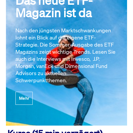
Das neue ETF-
Magazin ist da
Nach den jüngsten Marktschwankungen
lohnt ein Blick auf die eigene ETF-
Strategie. Die Sommer-Ausgabe des ETF
Magazins zeigt wichtige Trends. Lesen Sie
auch die Interviews mit Invesco, J.P.
Morgan, vanEck und Dimensional Fund
Advisors zu aktuellen
Schwerpunktthemen.
Mehr