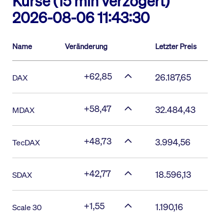
Kurse (15 min verzögert)
2026-08-06 11:43:30
Name
Veränderung
Letzter Preis
+62,85
26.187,65
DAX
+58,47
32.484,43
MDAX
+48,73
3.994,56
TecDAX
+42,77
18.596,13
SDAX
+1,55
1.190,16
Scale 30