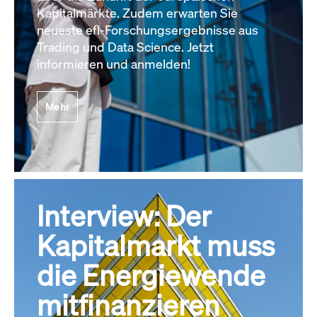
Kapitalmärkte. Zudem erwarten Sie
neueste efl-Forschungsergebnisse aus
Trading und Data Science. Jetzt
informieren und anmelden!
Mehr
Interview: Der
Kapitalmarkt muss
die Energiewende
mitfinanzieren