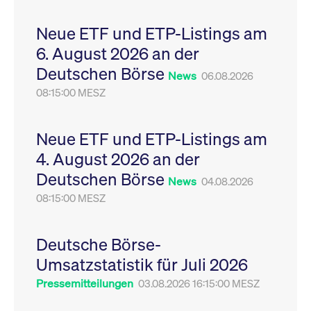
Leistung der Website
VISITOR_PRIVACY_METADATA
YouTube
6
Dieses Cookie dient 
zu messen. Es handelt
.youtube.com
Monate
Speicherung der
Neue ETF und ETP-Listings am
sich um ein Muster-
Einwilligungs- und
Cookie, bei dem auf
Datenschutzbestim
6. August 2026 an der
das Präfix _pk_ses
des Nutzers für ihre
eine kurze Reihe von
Interaktion mit der W
Deutschen Börse
Zahlen und
Es erfasst Daten über
News
06.08.2026
Buchstaben folgt, bei
Einwilligung des Bes
der es sich vermutlich
08:15:00 MESZ
in Bezug auf verschi
um einen
Datenschutzrichtlini
Referenzcode für die
-einstellungen, um
Domain handelt, die
sicherzustellen, dass 
das Cookie setzt.
Präferenzen in zukünf
Neue ETF und ETP-Listings am
Sitzungen geehrt wer
4. August 2026 an der
Deutschen Börse
News
04.08.2026
08:15:00 MESZ
Deutsche Börse-
Umsatzstatistik für Juli 2026
Pressemitteilungen
03.08.2026 16:15:00 MESZ