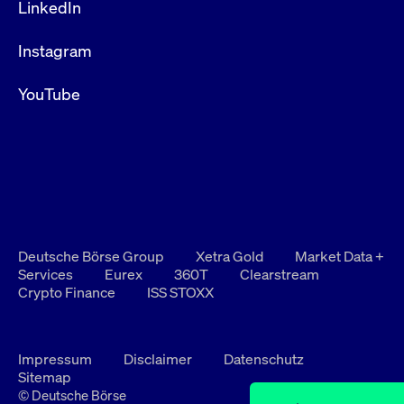
LinkedIn
Instagram
YouTube
Deutsche Börse Group
Xetra Gold
Market Data +
Services
Eurex
360T
Clearstream
Crypto Finance
ISS STOXX
Impressum
Disclaimer
Datenschutz
Sitemap
© Deutsche Börse