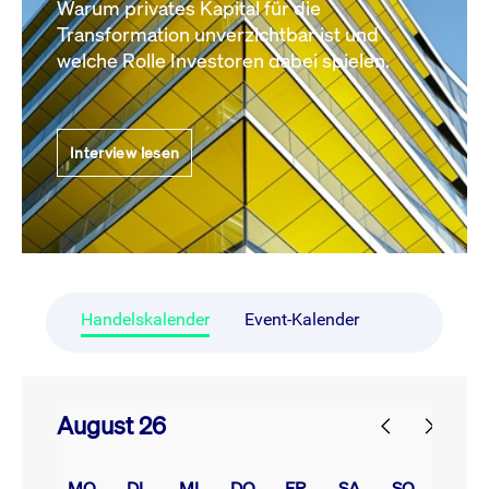
Warum privates Kapital für die
Transformation unverzichtbar ist und
welche Rolle Investoren dabei spielen.
Interview lesen
Handelskalender
Event-Kalender
August 26
prev
next
MO.
DI.
MI.
DO.
FR.
SA.
SO.