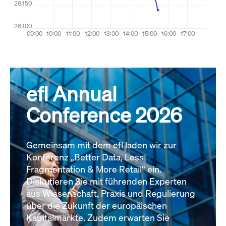
efl Annual
Conference 2026
Gemeinsam mit dem efl laden wir zur
Konferenz „Better Data, Less
Fragmentation & More Retail“ ein.
Diskutieren Sie mit führenden Experten
aus Wissenschaft, Praxis und Regulierung
über die Zukunft der europäischen
Kapitalmärkte. Zudem erwarten Sie