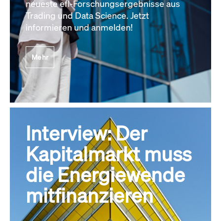
neueste efl-Forschungsergebnisse aus
Trading und Data Science. Jetzt
informieren und anmelden!
Mehr
Interview: Der
Kapitalmarkt muss
die Energiewende
mitfinanzieren