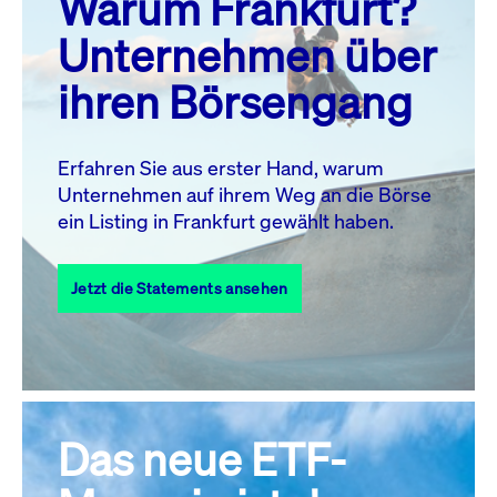
Warum Frankfurt?
MO.
DI.
MI.
DO.
FR.
SA.
SO.
Unternehmen über
1
2
ihren Börsengang
3
4
5
7
8
9
6
10
11
12
13
14
15
16
Erfahren Sie aus erster Hand, warum
Unternehmen auf ihrem Weg an die Börse
17
18
19
20
21
22
23
ein Listing in Frankfurt gewählt haben.
24
25
27
28
29
30
26
Jetzt die Statements ansehen
31
Alle Events
Das neue ETF-