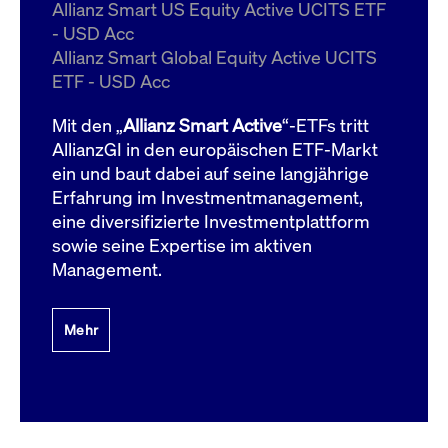
um d
Allianz Smart US Equity Active UCITS ETF
anzu
- USD Acc
ApplicationGatewayAffinityCORS
www.cashmarket.deutsche-
Session
Dies
Allianz Smart Global Equity Active UCITS
boerse.com
Ver
Last
ETF - USD Acc
um s
Clie
glei
Mit den „
Allianz Smart Active
“-ETFs tritt
Brow
werd
AllianzGI in den europäischen ETF-Markt
Benu
ein und baut dabei auf seine langjährige
die 
effe
Erfahrung im Investmentmanagement,
Ress
verb
eine diversifizierte Investmentplattform
unte
(Cro
sowie seine Expertise im aktiven
Shar
Management.
Bear
in v
Bere
Mehr
Gültig
Name
Anbieter / Domain
Beschreibung
Anbieter /
bis
Gültig
Name
Beschreibung
Domain
bis
_pk_id.7.931a
www.cashmarket.deutsche-
1 Jahr
Dieser Cookie-Name
boerse.com
ist mit der Open-