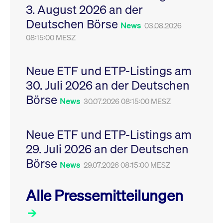
3. August 2026 an der
Leistung der Website
VISITOR_PRIVACY_METADATA
YouTube
6
Dieses Cookie dient 
zu messen. Es handelt
.youtube.com
Monate
Speicherung der
Deutschen Börse
sich um ein Muster-
Einwilligungs- und
News
03.08.2026
Cookie, bei dem auf
Datenschutzbestim
das Präfix _pk_ses
08:15:00 MESZ
des Nutzers für ihre
eine kurze Reihe von
Interaktion mit der W
Zahlen und
Es erfasst Daten über
Buchstaben folgt, bei
Einwilligung des Bes
der es sich vermutlich
in Bezug auf verschi
Neue ETF und ETP-Listings am
um einen
Datenschutzrichtlini
Referenzcode für die
-einstellungen, um
30. Juli 2026 an der Deutschen
Domain handelt, die
sicherzustellen, dass 
das Cookie setzt.
Präferenzen in zukünf
Börse
News
30.07.2026 08:15:00 MESZ
Sitzungen geehrt wer
Neue ETF und ETP-Listings am
29. Juli 2026 an der Deutschen
Börse
News
29.07.2026 08:15:00 MESZ
Alle Pressemitteilungen