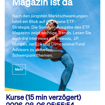
Magazin ist da
Nach den jüngsten Marktschwankungen
lohnt ein Blick auf die eigene ETF-
Strategie. Die Sommer-Ausgabe des ETF
Magazins zeigt wichtige Trends. Lesen Sie
auch die Interviews mit Invesco, J.P.
Morgan, vanEck und Dimensional Fund
Advisors zu aktuellen
Schwerpunktthemen.
Mehr
Kurse (15 min verzögert)