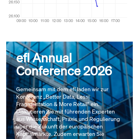
efl Annual
Conference 2026
Gemeinsam mit dem efl laden wir zur
Konferenz „Better Data, Less
Fragmentation & More Retail“ ein.
Diskutieren Sie mit führenden Experten
aus Wissenschaft, Praxis und Regulierung
über die Zukunft der europäischen
Kapitalmärkte. Zudem erwarten Sie