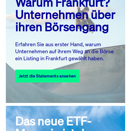
Warum Frankfurt?
MO.
DI.
MI.
DO.
FR.
SA.
SO.
Unternehmen über
1
2
ihren Börsengang
3
4
5
7
8
9
6
10
11
12
13
14
15
16
Erfahren Sie aus erster Hand, warum
Unternehmen auf ihrem Weg an die Börse
17
18
19
20
21
22
23
ein Listing in Frankfurt gewählt haben.
24
25
27
28
29
30
26
Jetzt die Statements ansehen
31
Alle Events
Das neue ETF-