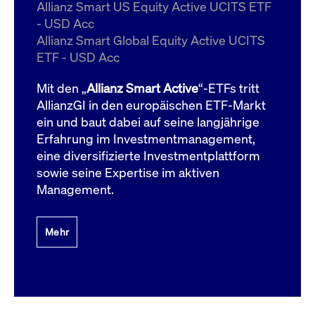
um d
Allianz Smart US Equity Active UCITS ETF
anzu
- USD Acc
ApplicationGatewayAffinityCORS
www.cashmarket.deutsche-
Session
Dies
Allianz Smart Global Equity Active UCITS
boerse.com
Ver
Last
ETF - USD Acc
um s
Clie
glei
Mit den „
Allianz Smart Active
“-ETFs tritt
Brow
werd
AllianzGI in den europäischen ETF-Markt
Benu
ein und baut dabei auf seine langjährige
die 
effe
Erfahrung im Investmentmanagement,
Ress
verb
eine diversifizierte Investmentplattform
unte
(Cro
sowie seine Expertise im aktiven
Shar
Management.
Bear
in v
Bere
Mehr
Gültig
Name
Anbieter / Domain
Beschreibung
Anbieter /
bis
Gültig
Name
Beschreibung
Domain
bis
_pk_id.7.931a
www.cashmarket.deutsche-
1 Jahr
Dieser Cookie-Name
boerse.com
ist mit der Open-