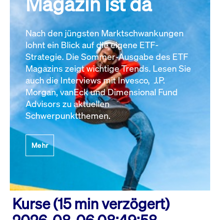
Magazin ist da
Nach den jüngsten Marktschwankungen
lohnt ein Blick auf die eigene ETF-
Strategie. Die Sommer-Ausgabe des ETF
Magazins zeigt wichtige Trends. Lesen Sie
auch die Interviews mit Invesco, J.P.
Morgan, vanEck und Dimensional Fund
Advisors zu aktuellen
Schwerpunktthemen.
Mehr
Kurse (15 min verzögert)