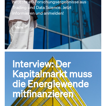
neueste efl-Forschungsergebnisse aus
Trading und Data Science. Jetzt
informieren und anmelden!
Mehr
Interview: Der
Kapitalmarkt muss
die Energiewende
mitfinanzieren