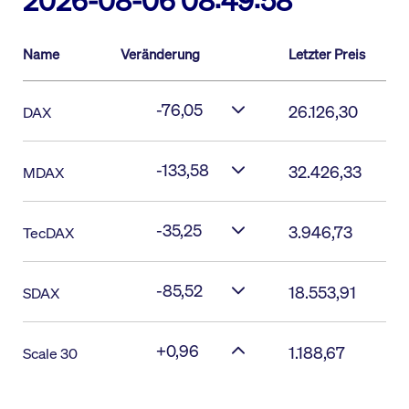
2026-08-06 08:49:58
Name
Veränderung
Letzter Preis
-76,05
26.126,30
DAX
-133,58
32.426,33
MDAX
-35,25
3.946,73
TecDAX
-85,52
18.553,91
SDAX
+0,96
1.188,67
Scale 30