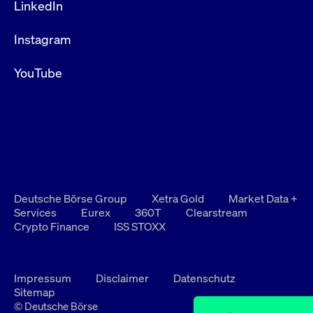
LinkedIn
Instagram
YouTube
Deutsche Börse Group
Xetra Gold
Market Data +
Services
Eurex
360T
Clearstream
Crypto Finance
ISS STOXX
Impressum
Disclaimer
Datenschutz
Sitemap
© Deutsche Börse