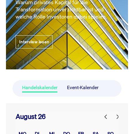
Warum privates Kapital für die
Transformation unverzichtbar ist und
welche Rolle Investoren dabei spielen.
Interview lesen
Handelskalender
Event-Kalender
August 26
prev
next
MO.
DI.
MI.
DO.
FR.
SA.
SO.