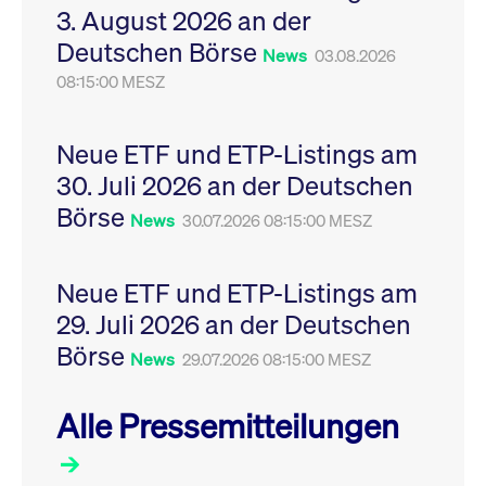
3. August 2026 an der
Leistung der Website
VISITOR_PRIVACY_METADATA
YouTube
6
Dieses Cookie dient 
zu messen. Es handelt
.youtube.com
Monate
Speicherung der
Deutschen Börse
sich um ein Muster-
Einwilligungs- und
News
03.08.2026
Cookie, bei dem auf
Datenschutzbestim
das Präfix _pk_ses
08:15:00 MESZ
des Nutzers für ihre
eine kurze Reihe von
Interaktion mit der W
Zahlen und
Es erfasst Daten über
Buchstaben folgt, bei
Einwilligung des Bes
der es sich vermutlich
in Bezug auf verschi
Neue ETF und ETP-Listings am
um einen
Datenschutzrichtlini
Referenzcode für die
-einstellungen, um
30. Juli 2026 an der Deutschen
Domain handelt, die
sicherzustellen, dass 
das Cookie setzt.
Präferenzen in zukünf
Börse
News
30.07.2026 08:15:00 MESZ
Sitzungen geehrt wer
Neue ETF und ETP-Listings am
29. Juli 2026 an der Deutschen
Börse
News
29.07.2026 08:15:00 MESZ
Alle Pressemitteilungen