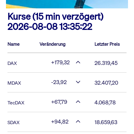
Kurse (15 min verzögert)
2026-08-08 13:35:22
Name
Veränderung
Letzter Preis
+179,32
26.319,45
DAX
-23,92
32.407,20
MDAX
+67,79
4.068,78
TecDAX
+94,82
18.659,63
SDAX