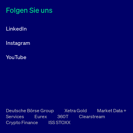
Folgen Sie uns
LinkedIn
Instagram
YouTube
Deutsche Börse Group
Xetra Gold
Market Data +
Services
Eurex
360T
Clearstream
Crypto Finance
ISS STOXX