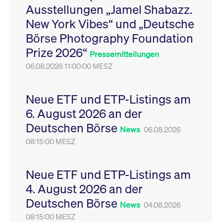
Ausstellungen „Jamel Shabazz.
Leistung der Website
VISITOR_PRIVACY_METADATA
YouTube
6
Dieses Cookie dient 
zu messen. Es handelt
.youtube.com
Monate
Speicherung der
New York Vibes“ und „Deutsche
sich um ein Muster-
Einwilligungs- und
Cookie, bei dem auf
Datenschutzbestim
Börse Photography Foundation
das Präfix _pk_ses
des Nutzers für ihre
eine kurze Reihe von
Interaktion mit der W
Prize 2026“
Zahlen und
Es erfasst Daten über
Pressemitteilungen
Buchstaben folgt, bei
Einwilligung des Bes
der es sich vermutlich
06.08.2026 11:00:00 MESZ
in Bezug auf verschi
um einen
Datenschutzrichtlini
Referenzcode für die
-einstellungen, um
Domain handelt, die
sicherzustellen, dass 
das Cookie setzt.
Präferenzen in zukünf
Neue ETF und ETP-Listings am
Sitzungen geehrt wer
6. August 2026 an der
Deutschen Börse
News
06.08.2026
08:15:00 MESZ
Neue ETF und ETP-Listings am
4. August 2026 an der
Deutschen Börse
News
04.08.2026
08:15:00 MESZ