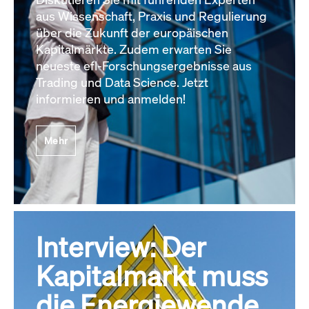
aus Wissenschaft, Praxis und Regulierung
über die Zukunft der europäischen
Kapitalmärkte. Zudem erwarten Sie
neueste efl-Forschungsergebnisse aus
Trading und Data Science. Jetzt
informieren und anmelden!
Mehr
Interview: Der
Kapitalmarkt muss
die Energiewende