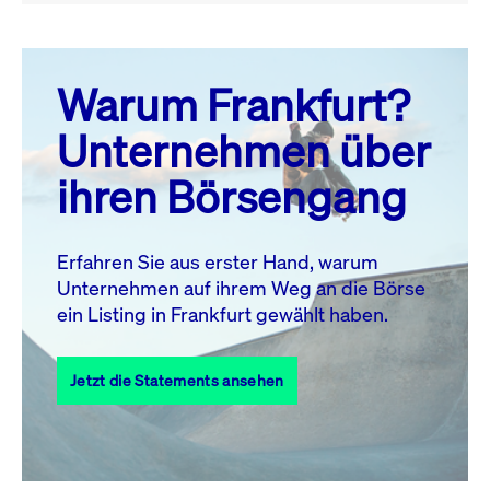
August 26
prev
next
Warum Frankfurt?
MO.
DI.
MI.
DO.
FR.
SA.
SO.
Unternehmen über
1
2
ihren Börsengang
3
4
5
6
7
9
8
10
11
12
13
14
15
16
Erfahren Sie aus erster Hand, warum
Unternehmen auf ihrem Weg an die Börse
17
18
19
20
21
22
23
ein Listing in Frankfurt gewählt haben.
24
25
27
28
29
30
26
Jetzt die Statements ansehen
31
Alle Events