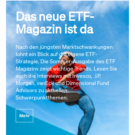
Das neue ETF-
Magazin ist da
Nach den jüngsten Marktschwankungen
lohnt ein Blick auf die eigene ETF-
Strategie. Die Sommer-Ausgabe des ETF
Magazins zeigt wichtige Trends. Lesen Sie
auch die Interviews mit Invesco, J.P.
Morgan, vanEck und Dimensional Fund
Advisors zu aktuellen
Schwerpunktthemen.
Mehr