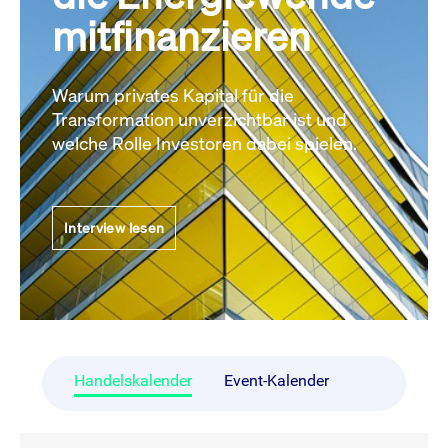
mitfinanzieren
Warum privates Kapital für die
Transformation unverzichtbar ist und
welche Rolle Investoren dabei spielen.
Interview lesen
Handelskalender
Event-Kalender