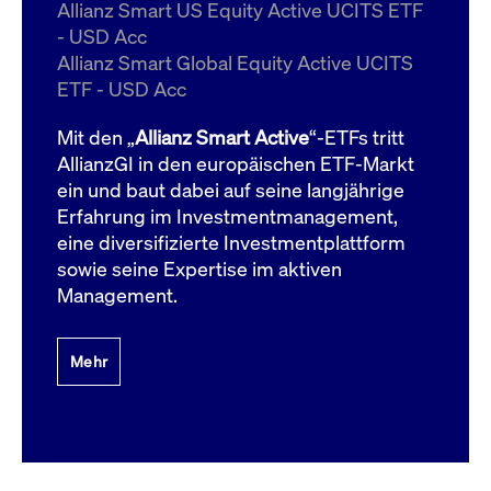
um d
Allianz Smart US Equity Active UCITS ETF
anzu
- USD Acc
ApplicationGatewayAffinityCORS
www.cashmarket.deutsche-
Session
Dies
Allianz Smart Global Equity Active UCITS
boerse.com
Ver
Last
ETF - USD Acc
um s
Clie
glei
Mit den „
Allianz Smart Active
“-ETFs tritt
Brow
werd
AllianzGI in den europäischen ETF-Markt
Benu
ein und baut dabei auf seine langjährige
die 
effe
Erfahrung im Investmentmanagement,
Ress
verb
eine diversifizierte Investmentplattform
unte
(Cro
sowie seine Expertise im aktiven
Shar
Management.
Bear
in v
Bere
Mehr
Gültig
Name
Anbieter / Domain
Beschreibung
Anbieter /
bis
Gültig
Name
Beschreibung
Domain
bis
_pk_id.7.931a
www.cashmarket.deutsche-
1 Jahr
Dieser Cookie-Name
boerse.com
ist mit der Open-