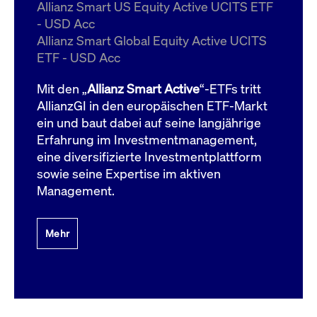
um d
Allianz Smart US Equity Active UCITS ETF
anzu
- USD Acc
ApplicationGatewayAffinityCORS
www.cashmarket.deutsche-
Session
Dies
Allianz Smart Global Equity Active UCITS
boerse.com
Ver
Last
ETF - USD Acc
um s
Clie
glei
Mit den „
Allianz Smart Active
“-ETFs tritt
Brow
werd
AllianzGI in den europäischen ETF-Markt
Benu
ein und baut dabei auf seine langjährige
die 
effe
Erfahrung im Investmentmanagement,
Ress
verb
eine diversifizierte Investmentplattform
unte
(Cro
sowie seine Expertise im aktiven
Shar
Management.
Bear
in v
Bere
Mehr
Gültig
Name
Anbieter / Domain
Beschreibung
Anbieter /
bis
Gültig
Name
Beschreibung
Domain
bis
_pk_id.7.931a
www.cashmarket.deutsche-
1 Jahr
Dieser Cookie-Name
boerse.com
ist mit der Open-