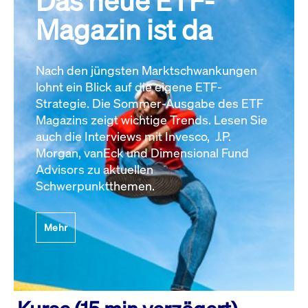
Das neue ETF-
Magazin ist da
Nach den jüngsten Marktschwankungen
lohnt ein Blick auf die eigene ETF-
Strategie. Die Sommer-Ausgabe des ETF
Magazins zeigt wichtige Trends. Lesen Sie
auch die Interviews mit Invesco, J.P.
Morgan, vanEck und Dimensional Fund
Advisors zu aktuellen
Schwerpunktthemen.
Mehr