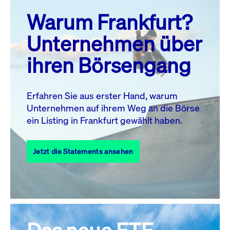
prev
next
Warum Frankfurt?
MO.
DI.
MI.
DO.
FR.
SA.
SO.
Unternehmen über
1
2
ihren Börsengang
3
4
5
6
8
9
7
10
11
12
13
14
15
16
Erfahren Sie aus erster Hand, warum
Unternehmen auf ihrem Weg an die Börse
17
18
19
20
21
22
23
ein Listing in Frankfurt gewählt haben.
24
25
27
28
29
30
26
Jetzt die Statements ansehen
31
Alle Events