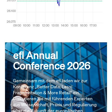
efl Annual
Conference 2026
Gemeinsam mit dem efl laden wir zur
Konferenz „Better Data, Less
Fragmentation & More Retail“ ein.
Diskutieren Sie mit führenden Experten
aus Wissenschaft, Praxis und Regulierung
über die Zukunft der europäischen