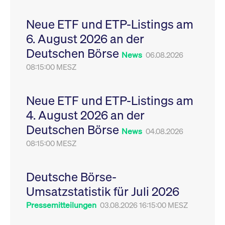
Leistung der Website
VISITOR_PRIVACY_METADATA
YouTube
6
Dieses Cookie dient 
zu messen. Es handelt
.youtube.com
Monate
Speicherung der
Neue ETF und ETP-Listings am
sich um ein Muster-
Einwilligungs- und
Cookie, bei dem auf
Datenschutzbestim
6. August 2026 an der
das Präfix _pk_ses
des Nutzers für ihre
eine kurze Reihe von
Interaktion mit der W
Deutschen Börse
Zahlen und
Es erfasst Daten über
News
06.08.2026
Buchstaben folgt, bei
Einwilligung des Bes
der es sich vermutlich
08:15:00 MESZ
in Bezug auf verschi
um einen
Datenschutzrichtlini
Referenzcode für die
-einstellungen, um
Domain handelt, die
sicherzustellen, dass 
das Cookie setzt.
Präferenzen in zukünf
Neue ETF und ETP-Listings am
Sitzungen geehrt wer
4. August 2026 an der
Deutschen Börse
News
04.08.2026
08:15:00 MESZ
Deutsche Börse-
Umsatzstatistik für Juli 2026
Pressemitteilungen
03.08.2026 16:15:00 MESZ