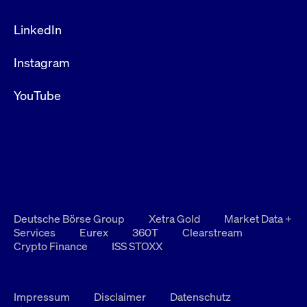
LinkedIn
Instagram
YouTube
Deutsche Börse Group
Xetra Gold
Market Data +
Services
Eurex
360T
Clearstream
Crypto Finance
ISS STOXX
Impressum
Disclaimer
Datenschutz