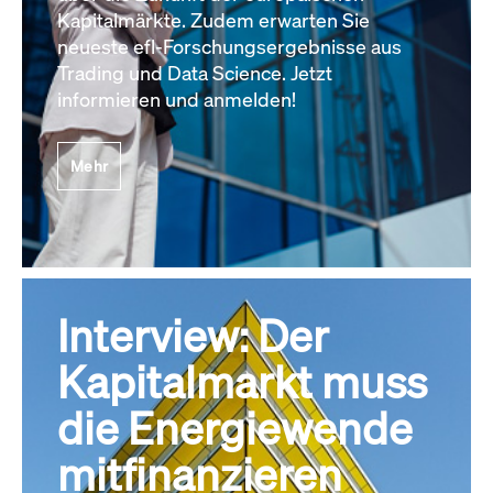
Kapitalmärkte. Zudem erwarten Sie
neueste efl-Forschungsergebnisse aus
Trading und Data Science. Jetzt
informieren und anmelden!
Mehr
Interview: Der
Kapitalmarkt muss
die Energiewende
mitfinanzieren