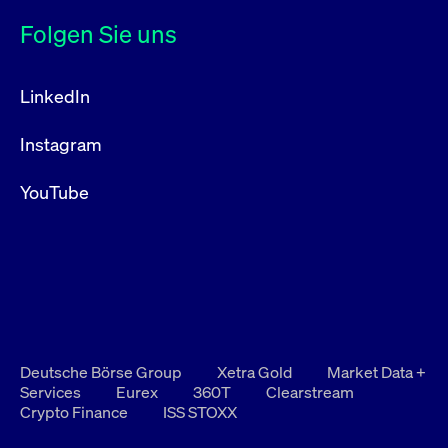
Folgen Sie uns
LinkedIn
Instagram
YouTube
Deutsche Börse Group
Xetra Gold
Market Data +
Services
Eurex
360T
Clearstream
Crypto Finance
ISS STOXX