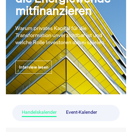
mitfinanzieren
Warum privates Kapital für die
Transformation unverzichtbar ist und
welche Rolle Investoren dabei spielen.
Interview lesen
Handelskalender
Event-Kalender