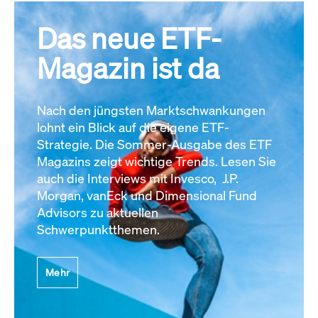
Das neue ETF-
Magazin ist da
Nach den jüngsten Marktschwankungen
lohnt ein Blick auf die eigene ETF-
Strategie. Die Sommer-Ausgabe des ETF
Magazins zeigt wichtige Trends. Lesen Sie
auch die Interviews mit Invesco, J.P.
Morgan, vanEck und Dimensional Fund
Advisors zu aktuellen
Schwerpunktthemen.
Mehr