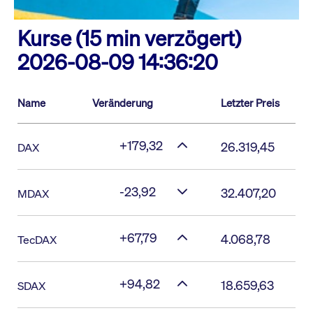
Kurse (15 min verzögert)
2026-08-09 14:36:20
Name
Veränderung
Letzter Preis
+179,32
26.319,45
DAX
-23,92
32.407,20
MDAX
+67,79
4.068,78
TecDAX
+94,82
18.659,63
SDAX