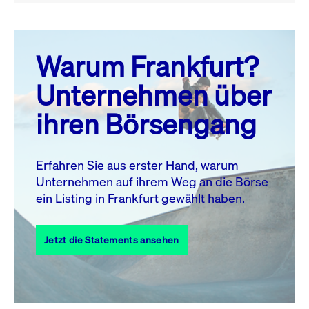
August 26
prev
next
Warum Frankfurt?
MO.
DI.
MI.
DO.
FR.
SA.
SO.
Unternehmen über
1
2
ihren Börsengang
3
4
5
6
7
8
9
10
11
12
13
14
15
16
Erfahren Sie aus erster Hand, warum
Unternehmen auf ihrem Weg an die Börse
17
18
19
20
21
22
23
ein Listing in Frankfurt gewählt haben.
24
25
27
28
29
30
26
Jetzt die Statements ansehen
31
Alle Events