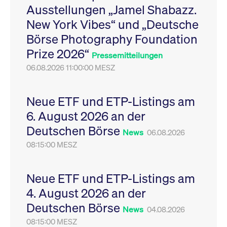
Ausstellungen „Jamel Shabazz.
Leistung der Website
VISITOR_PRIVACY_METADATA
YouTube
6
Dieses Cookie dient 
zu messen. Es handelt
.youtube.com
Monate
Speicherung der
New York Vibes“ und „Deutsche
sich um ein Muster-
Einwilligungs- und
Cookie, bei dem auf
Datenschutzbestim
Börse Photography Foundation
das Präfix _pk_ses
des Nutzers für ihre
eine kurze Reihe von
Interaktion mit der W
Prize 2026“
Zahlen und
Es erfasst Daten über
Pressemitteilungen
Buchstaben folgt, bei
Einwilligung des Bes
der es sich vermutlich
06.08.2026 11:00:00 MESZ
in Bezug auf verschi
um einen
Datenschutzrichtlini
Referenzcode für die
-einstellungen, um
Domain handelt, die
sicherzustellen, dass 
das Cookie setzt.
Präferenzen in zukünf
Neue ETF und ETP-Listings am
Sitzungen geehrt wer
6. August 2026 an der
Deutschen Börse
News
06.08.2026
08:15:00 MESZ
Neue ETF und ETP-Listings am
4. August 2026 an der
Deutschen Börse
News
04.08.2026
08:15:00 MESZ