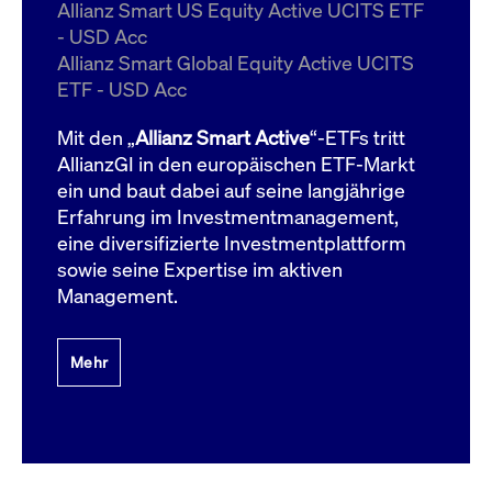
um d
Allianz Smart US Equity Active UCITS ETF
anzu
- USD Acc
ApplicationGatewayAffinityCORS
www.cashmarket.deutsche-
Session
Dies
Allianz Smart Global Equity Active UCITS
boerse.com
Ver
Last
ETF - USD Acc
um s
Clie
glei
Mit den „
Allianz Smart Active
“-ETFs tritt
Brow
werd
AllianzGI in den europäischen ETF-Markt
Benu
ein und baut dabei auf seine langjährige
die 
effe
Erfahrung im Investmentmanagement,
Ress
verb
eine diversifizierte Investmentplattform
unte
(Cro
sowie seine Expertise im aktiven
Shar
Management.
Bear
in v
Bere
Mehr
Gültig
Name
Anbieter / Domain
Beschreibung
Anbieter /
bis
Gültig
Name
Beschreibung
Domain
bis
_pk_id.7.931a
www.cashmarket.deutsche-
1 Jahr
Dieser Cookie-Name
boerse.com
ist mit der Open-