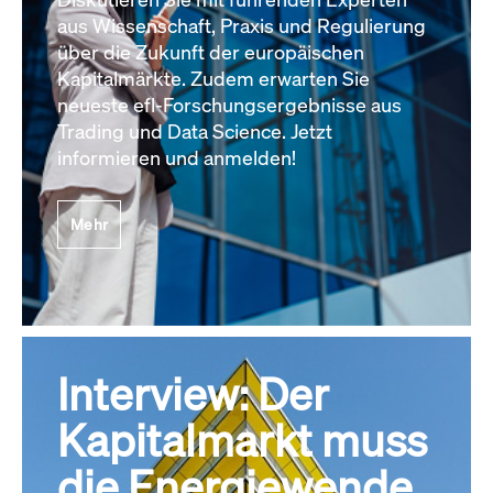
aus Wissenschaft, Praxis und Regulierung
über die Zukunft der europäischen
Kapitalmärkte. Zudem erwarten Sie
neueste efl-Forschungsergebnisse aus
Trading und Data Science. Jetzt
informieren und anmelden!
Mehr
Interview: Der
Kapitalmarkt muss
die Energiewende