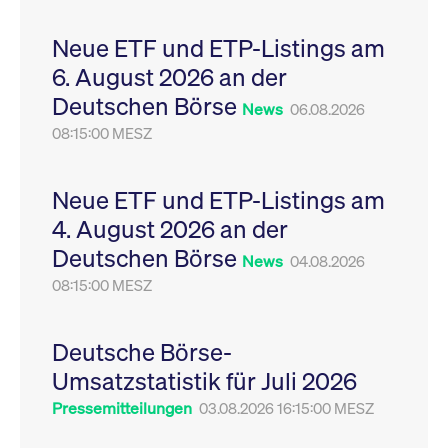
Leistung der Website
VISITOR_PRIVACY_METADATA
YouTube
6
Dieses Cookie dient 
zu messen. Es handelt
.youtube.com
Monate
Speicherung der
Neue ETF und ETP-Listings am
sich um ein Muster-
Einwilligungs- und
Cookie, bei dem auf
Datenschutzbestim
6. August 2026 an der
das Präfix _pk_ses
des Nutzers für ihre
eine kurze Reihe von
Interaktion mit der W
Deutschen Börse
Zahlen und
Es erfasst Daten über
News
06.08.2026
Buchstaben folgt, bei
Einwilligung des Bes
der es sich vermutlich
08:15:00 MESZ
in Bezug auf verschi
um einen
Datenschutzrichtlini
Referenzcode für die
-einstellungen, um
Domain handelt, die
sicherzustellen, dass 
das Cookie setzt.
Präferenzen in zukünf
Neue ETF und ETP-Listings am
Sitzungen geehrt wer
4. August 2026 an der
Deutschen Börse
News
04.08.2026
08:15:00 MESZ
Deutsche Börse-
Umsatzstatistik für Juli 2026
Pressemitteilungen
03.08.2026 16:15:00 MESZ