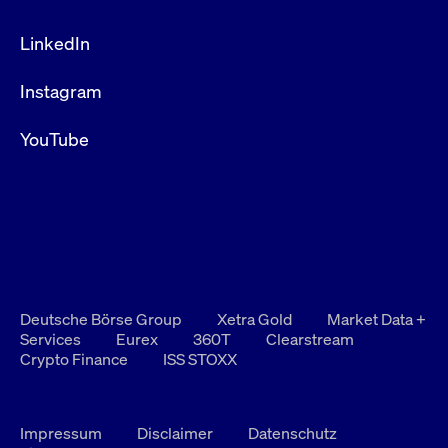
LinkedIn
Instagram
YouTube
Deutsche Börse Group
Xetra Gold
Market Data +
Services
Eurex
360T
Clearstream
Crypto Finance
ISS STOXX
Impressum
Disclaimer
Datenschutz