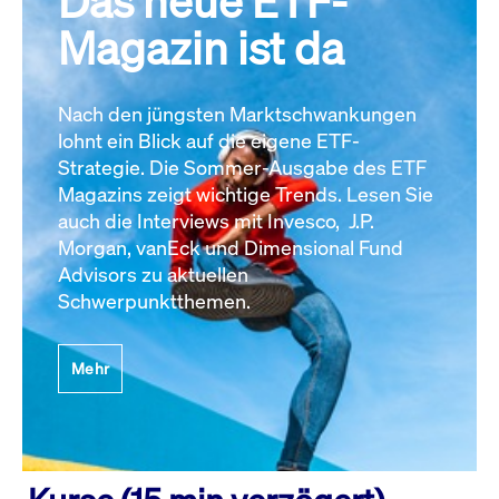
Das neue ETF-
Magazin ist da
Nach den jüngsten Marktschwankungen
lohnt ein Blick auf die eigene ETF-
Strategie. Die Sommer-Ausgabe des ETF
Magazins zeigt wichtige Trends. Lesen Sie
auch die Interviews mit Invesco, J.P.
Morgan, vanEck und Dimensional Fund
Advisors zu aktuellen
Schwerpunktthemen.
Mehr