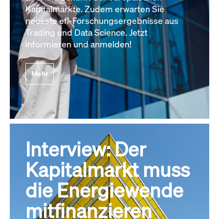
Kapitalmärkte. Zudem erwarten Sie
neueste efl-Forschungsergebnisse aus
Trading und Data Science. Jetzt
informieren und anmelden!
Mehr
Interview: Der
Kapitalmarkt muss
die Energiewende
mitfinanzieren