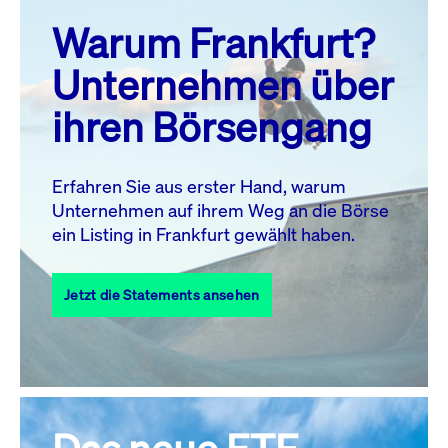
prev
next
Warum Frankfurt?
MO.
DI.
MI.
DO.
FR.
SA.
SO.
Unternehmen über
1
2
ihren Börsengang
3
4
5
6
8
9
7
10
11
12
13
14
15
16
Erfahren Sie aus erster Hand, warum
Unternehmen auf ihrem Weg an die Börse
17
18
19
20
21
22
23
ein Listing in Frankfurt gewählt haben.
24
25
27
28
29
30
26
Jetzt die Statements ansehen
31
Alle Events