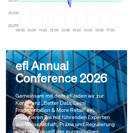
efl Annual
Conference 2026
Gemeinsam mit dem efl laden wir zur
Konferenz „Better Data, Less
Fragmentation & More Retail“ ein.
Diskutieren Sie mit führenden Experten
aus Wissenschaft, Praxis und Regulierung
über die Zukunft der europäischen