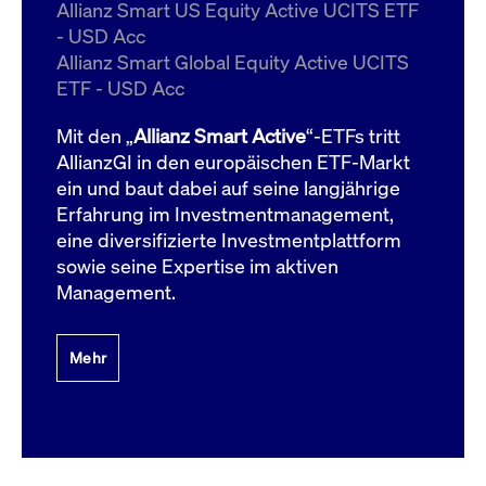
um d
Allianz Smart US Equity Active UCITS ETF
anzu
- USD Acc
ApplicationGatewayAffinityCORS
www.cashmarket.deutsche-
Session
Dies
Allianz Smart Global Equity Active UCITS
boerse.com
Ver
Last
ETF - USD Acc
um s
Clie
glei
Mit den „
Allianz Smart Active
“-ETFs tritt
Brow
werd
AllianzGI in den europäischen ETF-Markt
Benu
ein und baut dabei auf seine langjährige
die 
effe
Erfahrung im Investmentmanagement,
Ress
verb
eine diversifizierte Investmentplattform
unte
(Cro
sowie seine Expertise im aktiven
Shar
Management.
Bear
in v
Bere
Mehr
Gültig
Name
Anbieter / Domain
Beschreibung
Anbieter /
bis
Gültig
Name
Beschreibung
Domain
bis
_pk_id.7.931a
www.cashmarket.deutsche-
1 Jahr
Dieser Cookie-Name
boerse.com
ist mit der Open-