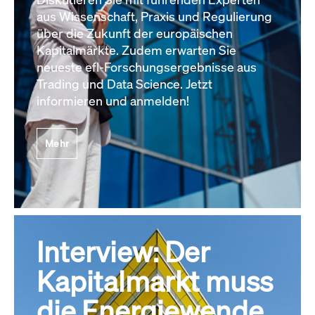
aus Wissenschaft, Praxis und Regulierung
über die Zukunft der europäischen
Kapitalmärkte. Zudem erwarten Sie
neueste efl-Forschungsergebnisse aus
Trading und Data Science. Jetzt
informieren und anmelden!
Mehr
Interview: Der
Kapitalmarkt muss
die Energiewende