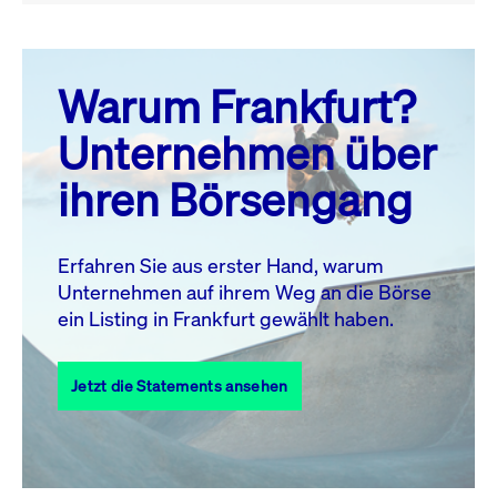
August 26
prev
next
Warum Frankfurt?
MO.
DI.
MI.
DO.
FR.
SA.
SO.
Unternehmen über
1
2
ihren Börsengang
3
4
5
6
7
9
8
10
11
12
13
14
15
16
Erfahren Sie aus erster Hand, warum
Unternehmen auf ihrem Weg an die Börse
17
18
19
20
21
22
23
ein Listing in Frankfurt gewählt haben.
24
25
27
28
29
30
26
Jetzt die Statements ansehen
31
Alle Events