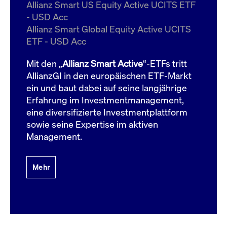
um d
Allianz Smart US Equity Active UCITS ETF
anzu
- USD Acc
ApplicationGatewayAffinityCORS
www.cashmarket.deutsche-
Session
Dies
Allianz Smart Global Equity Active UCITS
boerse.com
Ver
Last
ETF - USD Acc
um s
Clie
glei
Mit den „
Allianz Smart Active
“-ETFs tritt
Brow
werd
AllianzGI in den europäischen ETF-Markt
Benu
ein und baut dabei auf seine langjährige
die 
effe
Erfahrung im Investmentmanagement,
Ress
verb
eine diversifizierte Investmentplattform
unte
(Cro
sowie seine Expertise im aktiven
Shar
Management.
Bear
in v
Bere
Mehr
Gültig
Name
Anbieter / Domain
Beschreibung
Anbieter /
bis
Gültig
Name
Beschreibung
Domain
bis
_pk_id.7.931a
www.cashmarket.deutsche-
1 Jahr
Dieser Cookie-Name
boerse.com
ist mit der Open-