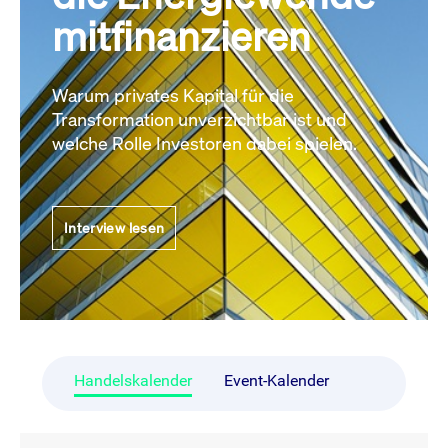
mitfinanzieren
Warum privates Kapital für die
Transformation unverzichtbar ist und
welche Rolle Investoren dabei spielen.
Interview lesen
Handelskalender
Event-Kalender