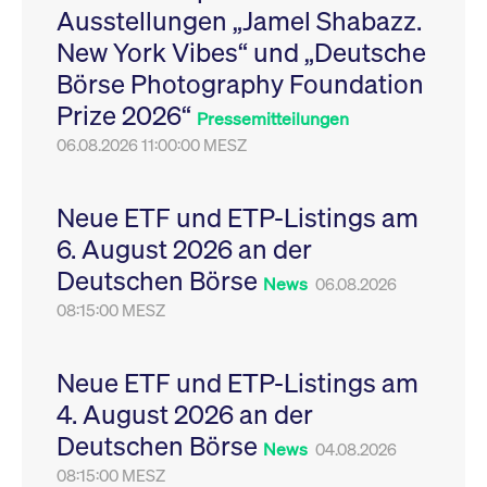
Ausstellungen „Jamel Shabazz.
Leistung der Website
VISITOR_PRIVACY_METADATA
YouTube
6
Dieses Cookie dient 
zu messen. Es handelt
.youtube.com
Monate
Speicherung der
New York Vibes“ und „Deutsche
sich um ein Muster-
Einwilligungs- und
Cookie, bei dem auf
Datenschutzbestim
Börse Photography Foundation
das Präfix _pk_ses
des Nutzers für ihre
eine kurze Reihe von
Interaktion mit der W
Prize 2026“
Zahlen und
Es erfasst Daten über
Pressemitteilungen
Buchstaben folgt, bei
Einwilligung des Bes
der es sich vermutlich
06.08.2026 11:00:00 MESZ
in Bezug auf verschi
um einen
Datenschutzrichtlini
Referenzcode für die
-einstellungen, um
Domain handelt, die
sicherzustellen, dass 
das Cookie setzt.
Präferenzen in zukünf
Neue ETF und ETP-Listings am
Sitzungen geehrt wer
6. August 2026 an der
Deutschen Börse
News
06.08.2026
08:15:00 MESZ
Neue ETF und ETP-Listings am
4. August 2026 an der
Deutschen Börse
News
04.08.2026
08:15:00 MESZ