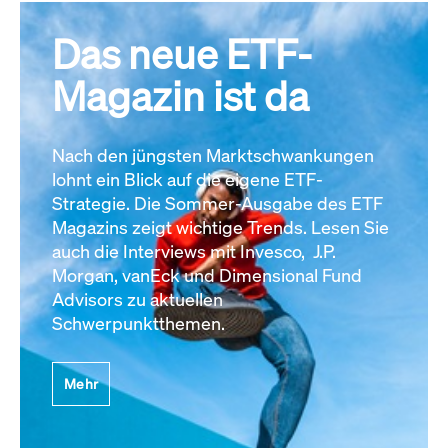
Das neue ETF-
Magazin ist da
Nach den jüngsten Marktschwankungen
lohnt ein Blick auf die eigene ETF-
Strategie. Die Sommer-Ausgabe des ETF
Magazins zeigt wichtige Trends. Lesen Sie
auch die Interviews mit Invesco, J.P.
Morgan, vanEck und Dimensional Fund
Advisors zu aktuellen
Schwerpunktthemen.
Mehr