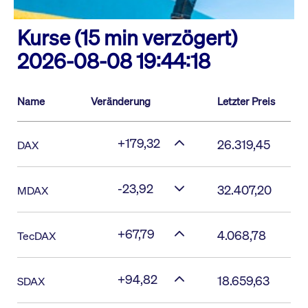
Kurse (15 min verzögert)
2026-08-08 19:44:18
Name
Veränderung
Letzter Preis
+179,32
26.319,45
DAX
-23,92
32.407,20
MDAX
+67,79
4.068,78
TecDAX
+94,82
18.659,63
SDAX