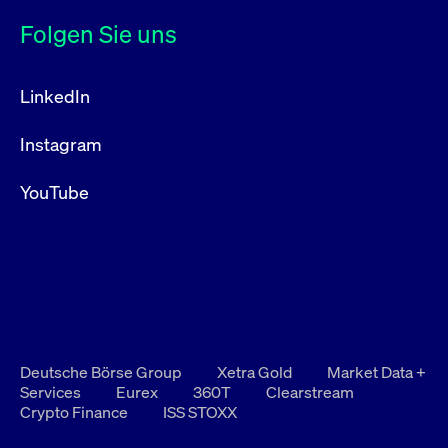
Folgen Sie uns
LinkedIn
Instagram
YouTube
Deutsche Börse Group
Xetra Gold
Market Data +
Services
Eurex
360T
Clearstream
Crypto Finance
ISS STOXX