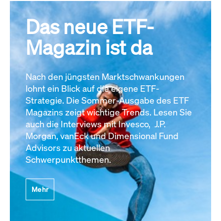
Das neue ETF-
Magazin ist da
Nach den jüngsten Marktschwankungen
lohnt ein Blick auf die eigene ETF-
Strategie. Die Sommer-Ausgabe des ETF
Magazins zeigt wichtige Trends. Lesen Sie
auch die Interviews mit Invesco, J.P.
Morgan, vanEck und Dimensional Fund
Advisors zu aktuellen
Schwerpunktthemen.
Mehr