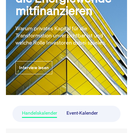
mitfinanzieren
Warum privates Kapital für die
Transformation unverzichtbar ist und
welche Rolle Investoren dabei spielen.
Interview lesen
Handelskalender
Event-Kalender