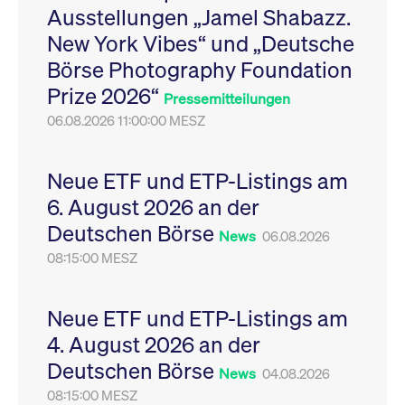
Ausstellungen „Jamel Shabazz.
Leistung der Website
VISITOR_PRIVACY_METADATA
YouTube
6
Dieses Cookie dient 
zu messen. Es handelt
.youtube.com
Monate
Speicherung der
New York Vibes“ und „Deutsche
sich um ein Muster-
Einwilligungs- und
Cookie, bei dem auf
Datenschutzbestim
Börse Photography Foundation
das Präfix _pk_ses
des Nutzers für ihre
eine kurze Reihe von
Interaktion mit der W
Prize 2026“
Zahlen und
Es erfasst Daten über
Pressemitteilungen
Buchstaben folgt, bei
Einwilligung des Bes
der es sich vermutlich
06.08.2026 11:00:00 MESZ
in Bezug auf verschi
um einen
Datenschutzrichtlini
Referenzcode für die
-einstellungen, um
Domain handelt, die
sicherzustellen, dass 
das Cookie setzt.
Präferenzen in zukünf
Neue ETF und ETP-Listings am
Sitzungen geehrt wer
6. August 2026 an der
Deutschen Börse
News
06.08.2026
08:15:00 MESZ
Neue ETF und ETP-Listings am
4. August 2026 an der
Deutschen Börse
News
04.08.2026
08:15:00 MESZ