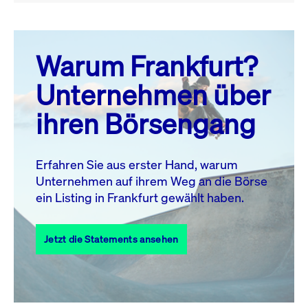
August 26
prev
next
Warum Frankfurt?
MO.
DI.
MI.
DO.
FR.
SA.
SO.
Unternehmen über
1
2
ihren Börsengang
3
4
5
6
7
9
8
10
11
12
13
14
15
16
Erfahren Sie aus erster Hand, warum
Unternehmen auf ihrem Weg an die Börse
17
18
19
20
21
22
23
ein Listing in Frankfurt gewählt haben.
24
25
27
28
29
30
26
Jetzt die Statements ansehen
31
Alle Events