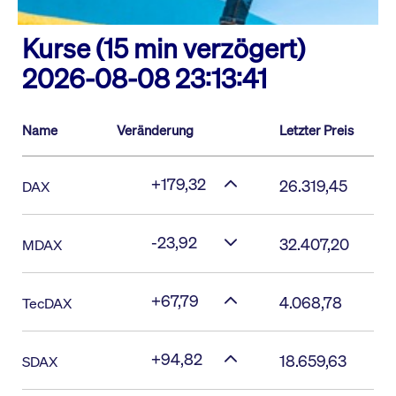
Kurse (15 min verzögert)
2026-08-08 23:13:41
Name
Veränderung
Letzter Preis
+179,32
26.319,45
DAX
-23,92
32.407,20
MDAX
+67,79
4.068,78
TecDAX
+94,82
18.659,63
SDAX