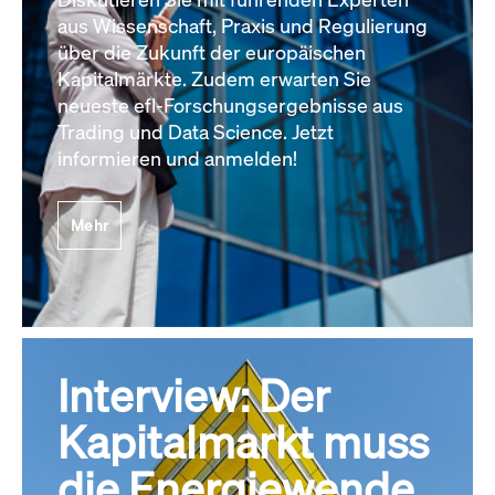
aus Wissenschaft, Praxis und Regulierung
über die Zukunft der europäischen
Kapitalmärkte. Zudem erwarten Sie
neueste efl-Forschungsergebnisse aus
Trading und Data Science. Jetzt
informieren und anmelden!
Mehr
Interview: Der
Kapitalmarkt muss
die Energiewende