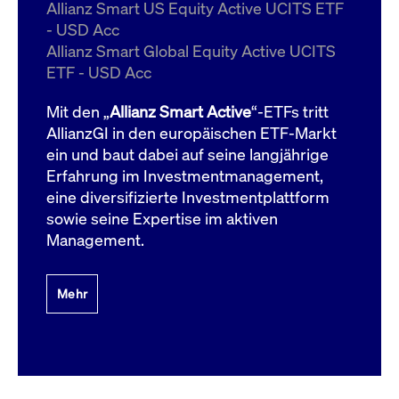
um d
Allianz Smart US Equity Active UCITS ETF
anzu
- USD Acc
ApplicationGatewayAffinityCORS
www.cashmarket.deutsche-
Session
Dies
Allianz Smart Global Equity Active UCITS
boerse.com
Ver
Last
ETF - USD Acc
um s
Clie
glei
Mit den „
Allianz Smart Active
“-ETFs tritt
Brow
werd
AllianzGI in den europäischen ETF-Markt
Benu
ein und baut dabei auf seine langjährige
die 
effe
Erfahrung im Investmentmanagement,
Ress
verb
eine diversifizierte Investmentplattform
unte
(Cro
sowie seine Expertise im aktiven
Shar
Management.
Bear
in v
Bere
Mehr
Gültig
Name
Anbieter / Domain
Beschreibung
Anbieter /
bis
Gültig
Name
Beschreibung
Domain
bis
_pk_id.7.931a
www.cashmarket.deutsche-
1 Jahr
Dieser Cookie-Name
boerse.com
ist mit der Open-