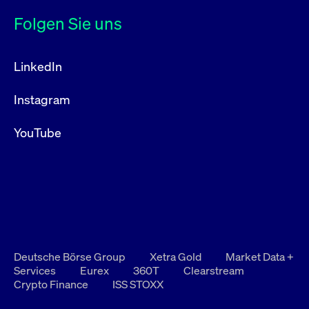
Folgen Sie uns
LinkedIn
Instagram
YouTube
Deutsche Börse Group
Xetra Gold
Market Data +
Services
Eurex
360T
Clearstream
Crypto Finance
ISS STOXX