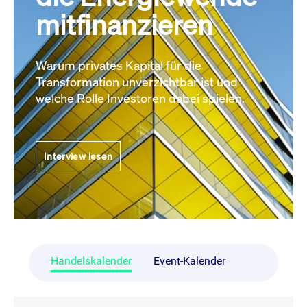
mitfinanzieren
Warum privates Kapital für die
Transformation unverzichtbar ist und
welche Rolle Investoren dabei spielen.
Interview lesen
Handelskalender
Event-Kalender