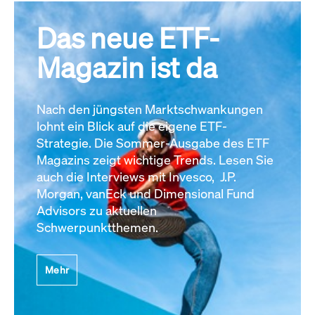
Das neue ETF-
Magazin ist da
Nach den jüngsten Marktschwankungen
lohnt ein Blick auf die eigene ETF-
Strategie. Die Sommer-Ausgabe des ETF
Magazins zeigt wichtige Trends. Lesen Sie
auch die Interviews mit Invesco, J.P.
Morgan, vanEck und Dimensional Fund
Advisors zu aktuellen
Schwerpunktthemen.
Mehr