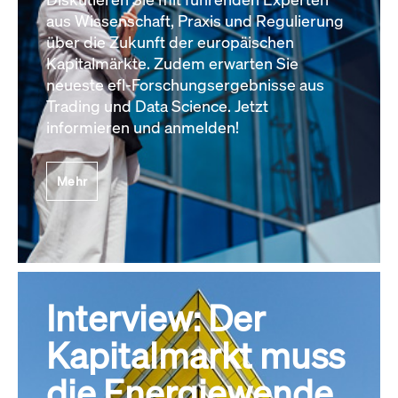
aus Wissenschaft, Praxis und Regulierung
über die Zukunft der europäischen
Kapitalmärkte. Zudem erwarten Sie
neueste efl-Forschungsergebnisse aus
Trading und Data Science. Jetzt
informieren und anmelden!
Mehr
Interview: Der
Kapitalmarkt muss
die Energiewende