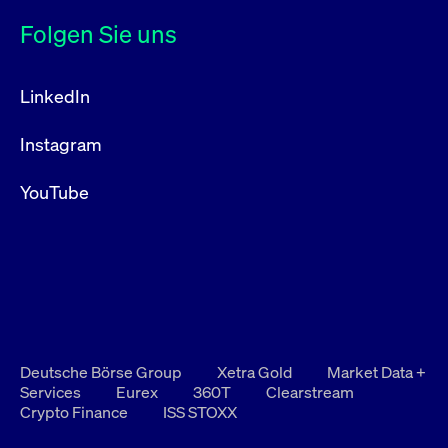
Folgen Sie uns
LinkedIn
Instagram
YouTube
Deutsche Börse Group
Xetra Gold
Market Data +
Services
Eurex
360T
Clearstream
Crypto Finance
ISS STOXX