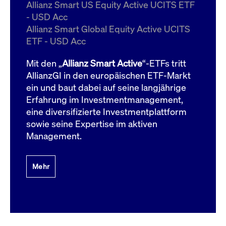
um d
Allianz Smart US Equity Active UCITS ETF
anzu
- USD Acc
ApplicationGatewayAffinityCORS
www.cashmarket.deutsche-
Session
Dies
Allianz Smart Global Equity Active UCITS
boerse.com
Ver
Last
ETF - USD Acc
um s
Clie
glei
Mit den „
Allianz Smart Active
“-ETFs tritt
Brow
werd
AllianzGI in den europäischen ETF-Markt
Benu
ein und baut dabei auf seine langjährige
die 
effe
Erfahrung im Investmentmanagement,
Ress
verb
eine diversifizierte Investmentplattform
unte
(Cro
sowie seine Expertise im aktiven
Shar
Management.
Bear
in v
Bere
Mehr
Gültig
Name
Anbieter / Domain
Beschreibung
Anbieter /
bis
Gültig
Name
Beschreibung
Domain
bis
_pk_id.7.931a
www.cashmarket.deutsche-
1 Jahr
Dieser Cookie-Name
boerse.com
ist mit der Open-