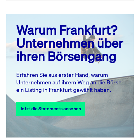
August 26
prev
next
Warum Frankfurt?
MO.
DI.
MI.
DO.
FR.
SA.
SO.
Unternehmen über
1
2
ihren Börsengang
3
4
5
6
7
8
9
11
12
13
14
15
16
10
Erfahren Sie aus erster Hand, warum
Unternehmen auf ihrem Weg an die Börse
17
18
19
20
21
22
23
ein Listing in Frankfurt gewählt haben.
24
25
27
28
29
30
26
Jetzt die Statements ansehen
31
Alle Events