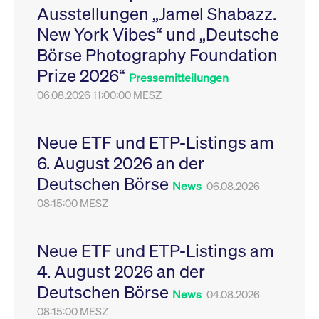
Ausstellungen „Jamel Shabazz.
Leistung der Website
VISITOR_PRIVACY_METADATA
YouTube
6
Dieses Cookie dient 
zu messen. Es handelt
.youtube.com
Monate
Speicherung der
New York Vibes“ und „Deutsche
sich um ein Muster-
Einwilligungs- und
Cookie, bei dem auf
Datenschutzbestim
Börse Photography Foundation
das Präfix _pk_ses
des Nutzers für ihre
eine kurze Reihe von
Interaktion mit der W
Prize 2026“
Zahlen und
Es erfasst Daten über
Pressemitteilungen
Buchstaben folgt, bei
Einwilligung des Bes
der es sich vermutlich
06.08.2026 11:00:00 MESZ
in Bezug auf verschi
um einen
Datenschutzrichtlini
Referenzcode für die
-einstellungen, um
Domain handelt, die
sicherzustellen, dass 
das Cookie setzt.
Präferenzen in zukünf
Neue ETF und ETP-Listings am
Sitzungen geehrt wer
6. August 2026 an der
Deutschen Börse
News
06.08.2026
08:15:00 MESZ
Neue ETF und ETP-Listings am
4. August 2026 an der
Deutschen Börse
News
04.08.2026
08:15:00 MESZ