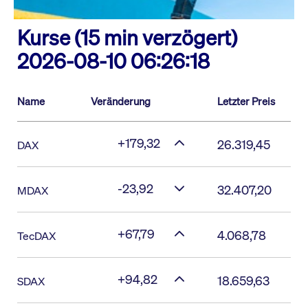
Kurse (15 min verzögert)
2026-08-10 06:26:18
Name
Veränderung
Letzter Preis
+179,32
26.319,45
DAX
-23,92
32.407,20
MDAX
+67,79
4.068,78
TecDAX
+94,82
18.659,63
SDAX