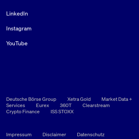
LinkedIn
Instagram
YouTube
Deutsche Börse Group
Xetra Gold
Market Data +
Services
Eurex
360T
Clearstream
Crypto Finance
ISS STOXX
Impressum
Disclaimer
Datenschutz