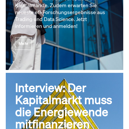
Kapitalmärkte. Zudem erwarten Sie
neueste efl-Forschungsergebnisse aus
Trading und Data Science. Jetzt
informieren und anmelden!
Mehr
Interview: Der
Kapitalmarkt muss
die Energiewende
mitfinanzieren