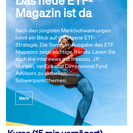
Das neue ETF-
Magazin ist da
Nach den jüngsten Marktschwankungen
lohnt ein Blick auf die eigene ETF-
Strategie. Die Sommer-Ausgabe des ETF
Magazins zeigt wichtige Trends. Lesen Sie
auch die Interviews mit Invesco, J.P.
Morgan, vanEck und Dimensional Fund
Advisors zu aktuellen
Schwerpunktthemen.
Mehr