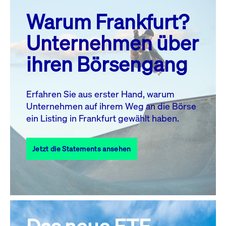
prev
next
Warum Frankfurt?
MO.
DI.
MI.
DO.
FR.
SA.
SO.
Unternehmen über
1
2
ihren Börsengang
3
4
5
7
8
9
6
10
11
12
13
14
15
16
Erfahren Sie aus erster Hand, warum
Unternehmen auf ihrem Weg an die Börse
17
18
19
20
21
22
23
ein Listing in Frankfurt gewählt haben.
24
25
27
28
29
30
26
Jetzt die Statements ansehen
31
Alle Events