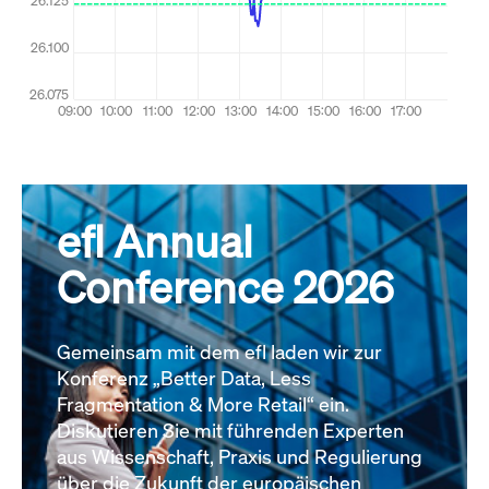
efl Annual
Conference 2026
Gemeinsam mit dem efl laden wir zur
Konferenz „Better Data, Less
Fragmentation & More Retail“ ein.
Diskutieren Sie mit führenden Experten
aus Wissenschaft, Praxis und Regulierung
über die Zukunft der europäischen