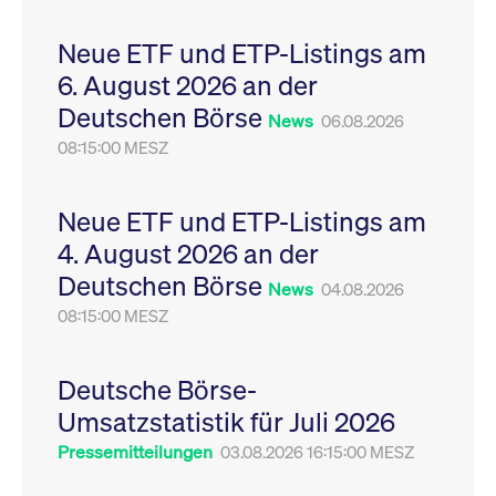
Leistung der Website
VISITOR_PRIVACY_METADATA
YouTube
6
Dieses Cookie dient 
zu messen. Es handelt
.youtube.com
Monate
Speicherung der
Neue ETF und ETP-Listings am
sich um ein Muster-
Einwilligungs- und
Cookie, bei dem auf
Datenschutzbestim
6. August 2026 an der
das Präfix _pk_ses
des Nutzers für ihre
eine kurze Reihe von
Interaktion mit der W
Deutschen Börse
Zahlen und
Es erfasst Daten über
News
06.08.2026
Buchstaben folgt, bei
Einwilligung des Bes
der es sich vermutlich
08:15:00 MESZ
in Bezug auf verschi
um einen
Datenschutzrichtlini
Referenzcode für die
-einstellungen, um
Domain handelt, die
sicherzustellen, dass 
das Cookie setzt.
Präferenzen in zukünf
Neue ETF und ETP-Listings am
Sitzungen geehrt wer
4. August 2026 an der
Deutschen Börse
News
04.08.2026
08:15:00 MESZ
Deutsche Börse-
Umsatzstatistik für Juli 2026
Pressemitteilungen
03.08.2026 16:15:00 MESZ