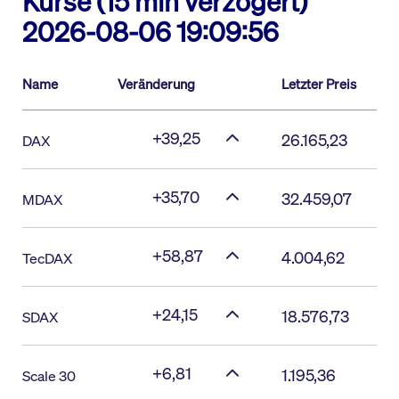
Kurse (15 min verzögert)
2026-08-06 19:09:56
Name
Veränderung
Letzter Preis
+39,25
26.165,23
DAX
+35,70
32.459,07
MDAX
+58,87
4.004,62
TecDAX
+24,15
18.576,73
SDAX
+6,81
1.195,36
Scale 30