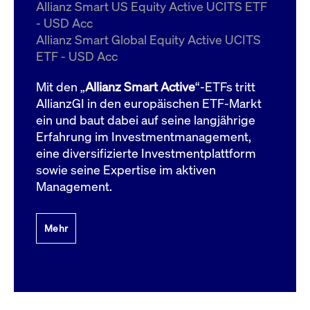
um d
Allianz Smart US Equity Active UCITS ETF
anzu
- USD Acc
ApplicationGatewayAffinityCORS
www.cashmarket.deutsche-
Session
Dies
Allianz Smart Global Equity Active UCITS
boerse.com
Ver
Last
ETF - USD Acc
um s
Clie
glei
Mit den „
Allianz Smart Active
“-ETFs tritt
Brow
werd
AllianzGI in den europäischen ETF-Markt
Benu
ein und baut dabei auf seine langjährige
die 
effe
Erfahrung im Investmentmanagement,
Ress
verb
eine diversifizierte Investmentplattform
unte
(Cro
sowie seine Expertise im aktiven
Shar
Management.
Bear
in v
Bere
Mehr
Gültig
Name
Anbieter / Domain
Beschreibung
Anbieter /
bis
Gültig
Name
Beschreibung
Domain
bis
_pk_id.7.931a
www.cashmarket.deutsche-
1 Jahr
Dieser Cookie-Name
boerse.com
ist mit der Open-