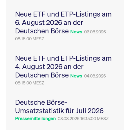
Leistung der Website
VISITOR_PRIVACY_METADATA
YouTube
6
Dieses Cookie dient 
zu messen. Es handelt
.youtube.com
Monate
Speicherung der
Neue ETF und ETP-Listings am
sich um ein Muster-
Einwilligungs- und
Cookie, bei dem auf
Datenschutzbestim
6. August 2026 an der
das Präfix _pk_ses
des Nutzers für ihre
eine kurze Reihe von
Interaktion mit der W
Deutschen Börse
Zahlen und
Es erfasst Daten über
News
06.08.2026
Buchstaben folgt, bei
Einwilligung des Bes
der es sich vermutlich
08:15:00 MESZ
in Bezug auf verschi
um einen
Datenschutzrichtlini
Referenzcode für die
-einstellungen, um
Domain handelt, die
sicherzustellen, dass 
das Cookie setzt.
Präferenzen in zukünf
Neue ETF und ETP-Listings am
Sitzungen geehrt wer
4. August 2026 an der
Deutschen Börse
News
04.08.2026
08:15:00 MESZ
Deutsche Börse-
Umsatzstatistik für Juli 2026
Pressemitteilungen
03.08.2026 16:15:00 MESZ