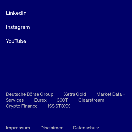
LinkedIn
Instagram
YouTube
Deutsche Börse Group
Xetra Gold
Market Data +
Services
Eurex
360T
Clearstream
Crypto Finance
ISS STOXX
Impressum
Disclaimer
Datenschutz