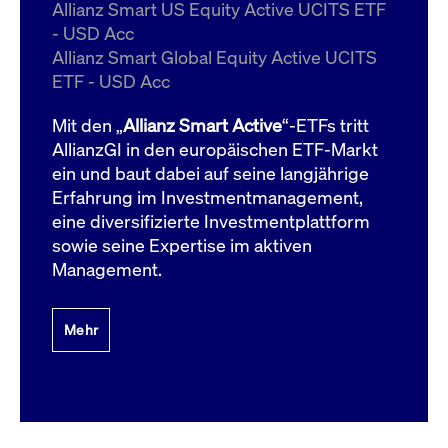
um d
Allianz Smart US Equity Active UCITS ETF
anzu
- USD Acc
ApplicationGatewayAffinityCORS
www.cashmarket.deutsche-
Session
Dies
Allianz Smart Global Equity Active UCITS
boerse.com
Ver
Last
ETF - USD Acc
um s
Clie
glei
Mit den „
Allianz Smart Active
“-ETFs tritt
Brow
werd
AllianzGI in den europäischen ETF-Markt
Benu
ein und baut dabei auf seine langjährige
die 
effe
Erfahrung im Investmentmanagement,
Ress
verb
eine diversifizierte Investmentplattform
unte
(Cro
sowie seine Expertise im aktiven
Shar
Management.
Bear
in v
Bere
Mehr
Gültig
Name
Anbieter / Domain
Beschreibung
Anbieter /
bis
Gültig
Name
Beschreibung
Domain
bis
_pk_id.7.931a
www.cashmarket.deutsche-
1 Jahr
Dieser Cookie-Name
boerse.com
ist mit der Open-