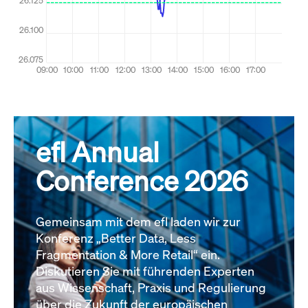
efl Annual
Conference 2026
Gemeinsam mit dem efl laden wir zur
Konferenz „Better Data, Less
Fragmentation & More Retail“ ein.
Diskutieren Sie mit führenden Experten
aus Wissenschaft, Praxis und Regulierung
über die Zukunft der europäischen