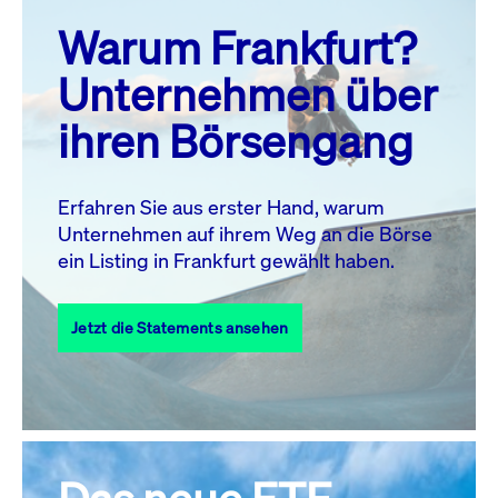
prev
next
Warum Frankfurt?
MO.
DI.
MI.
DO.
FR.
SA.
SO.
Unternehmen über
1
2
ihren Börsengang
3
4
5
6
8
9
7
10
11
12
13
14
15
16
Erfahren Sie aus erster Hand, warum
Unternehmen auf ihrem Weg an die Börse
17
18
19
20
21
22
23
ein Listing in Frankfurt gewählt haben.
24
25
27
28
29
30
26
Jetzt die Statements ansehen
31
Alle Events