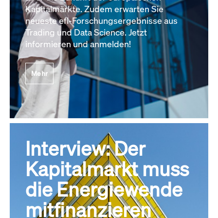
Kapitalmärkte. Zudem erwarten Sie
neueste efl-Forschungsergebnisse aus
Trading und Data Science. Jetzt
informieren und anmelden!
Mehr
Interview: Der
Kapitalmarkt muss
die Energiewende
mitfinanzieren