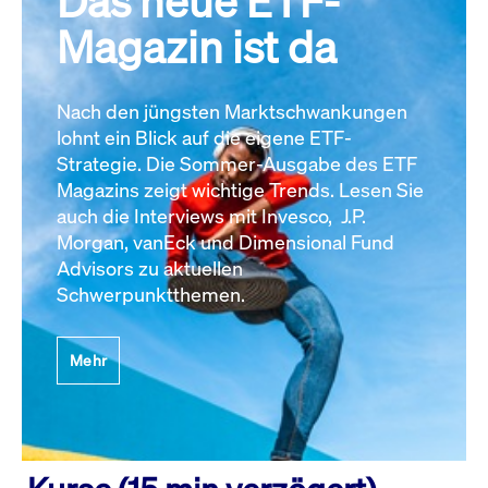
Das neue ETF-
Magazin ist da
Nach den jüngsten Marktschwankungen
lohnt ein Blick auf die eigene ETF-
Strategie. Die Sommer-Ausgabe des ETF
Magazins zeigt wichtige Trends. Lesen Sie
auch die Interviews mit Invesco, J.P.
Morgan, vanEck und Dimensional Fund
Advisors zu aktuellen
Schwerpunktthemen.
Mehr