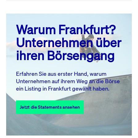
August 26
prev
next
Warum Frankfurt?
MO.
DI.
MI.
DO.
FR.
SA.
SO.
Unternehmen über
1
2
ihren Börsengang
3
4
5
6
8
9
7
10
11
12
13
14
15
16
Erfahren Sie aus erster Hand, warum
Unternehmen auf ihrem Weg an die Börse
17
18
19
20
21
22
23
ein Listing in Frankfurt gewählt haben.
24
25
27
28
29
30
26
Jetzt die Statements ansehen
31
Alle Events