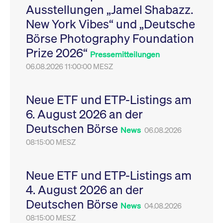
Ausstellungen „Jamel Shabazz.
Leistung der Website
VISITOR_PRIVACY_METADATA
YouTube
6
Dieses Cookie dient 
zu messen. Es handelt
.youtube.com
Monate
Speicherung der
New York Vibes“ und „Deutsche
sich um ein Muster-
Einwilligungs- und
Cookie, bei dem auf
Datenschutzbestim
Börse Photography Foundation
das Präfix _pk_ses
des Nutzers für ihre
eine kurze Reihe von
Interaktion mit der W
Prize 2026“
Zahlen und
Es erfasst Daten über
Pressemitteilungen
Buchstaben folgt, bei
Einwilligung des Bes
der es sich vermutlich
06.08.2026 11:00:00 MESZ
in Bezug auf verschi
um einen
Datenschutzrichtlini
Referenzcode für die
-einstellungen, um
Domain handelt, die
sicherzustellen, dass 
das Cookie setzt.
Präferenzen in zukünf
Neue ETF und ETP-Listings am
Sitzungen geehrt wer
6. August 2026 an der
Deutschen Börse
News
06.08.2026
08:15:00 MESZ
Neue ETF und ETP-Listings am
4. August 2026 an der
Deutschen Börse
News
04.08.2026
08:15:00 MESZ