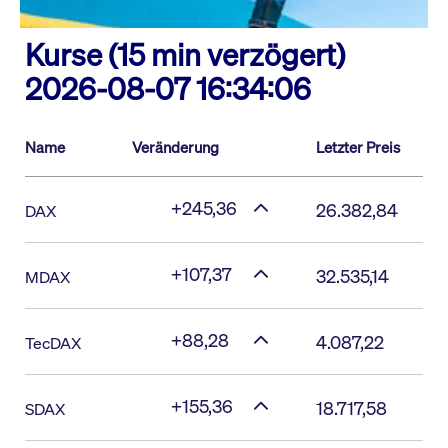
Kurse (15 min verzögert)
2026-08-07 16:34:06
Name
Veränderung
Letzter Preis
+245,36
26.382,84
DAX
+107,37
32.535,14
MDAX
+88,28
4.087,22
TecDAX
+155,36
18.717,58
SDAX