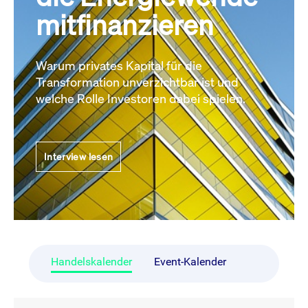
mitfinanzieren
Warum privates Kapital für die
Transformation unverzichtbar ist und
welche Rolle Investoren dabei spielen.
Interview lesen
Handelskalender
Event-Kalender