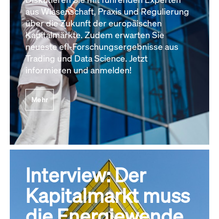
aus Wissenschaft, Praxis und Regulierung
über die Zukunft der europäischen
Kapitalmärkte. Zudem erwarten Sie
neueste efl-Forschungsergebnisse aus
Trading und Data Science. Jetzt
informieren und anmelden!
Mehr
Interview: Der
Kapitalmarkt muss
die Energiewende