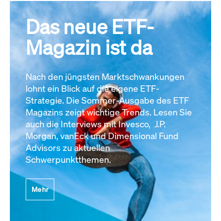
Das neue ETF-
Magazin ist da
Nach den jüngsten Marktschwankungen
lohnt ein Blick auf die eigene ETF-
Strategie. Die Sommer-Ausgabe des ETF
Magazins zeigt wichtige Trends. Lesen Sie
auch die Interviews mit Invesco, J.P.
Morgan, vanEck und Dimensional Fund
Advisors zu aktuellen
Schwerpunktthemen.
Mehr