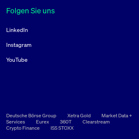
Folgen Sie uns
LinkedIn
Instagram
YouTube
Deutsche Börse Group
Xetra Gold
Market Data +
Services
Eurex
360T
Clearstream
Crypto Finance
ISS STOXX