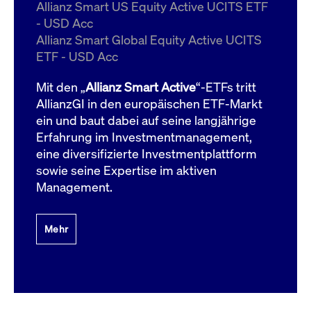
um d
Allianz Smart US Equity Active UCITS ETF
anzu
- USD Acc
ApplicationGatewayAffinityCORS
www.cashmarket.deutsche-
Session
Dies
Allianz Smart Global Equity Active UCITS
boerse.com
Ver
Last
ETF - USD Acc
um s
Clie
glei
Mit den „
Allianz Smart Active
“-ETFs tritt
Brow
werd
AllianzGI in den europäischen ETF-Markt
Benu
ein und baut dabei auf seine langjährige
die 
effe
Erfahrung im Investmentmanagement,
Ress
verb
eine diversifizierte Investmentplattform
unte
(Cro
sowie seine Expertise im aktiven
Shar
Management.
Bear
in v
Bere
Mehr
Gültig
Name
Anbieter / Domain
Beschreibung
Anbieter /
bis
Gültig
Name
Beschreibung
Domain
bis
_pk_id.7.931a
www.cashmarket.deutsche-
1 Jahr
Dieser Cookie-Name
boerse.com
ist mit der Open-