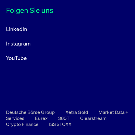
Folgen Sie uns
LinkedIn
Instagram
YouTube
Deutsche Börse Group
Xetra Gold
Market Data +
Services
Eurex
360T
Clearstream
Crypto Finance
ISS STOXX