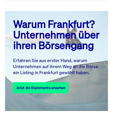
August 26
prev
next
Warum Frankfurt?
MO.
DI.
MI.
DO.
FR.
SA.
SO.
Unternehmen über
1
2
ihren Börsengang
3
4
5
6
7
8
9
10
11
12
13
14
15
16
Erfahren Sie aus erster Hand, warum
Unternehmen auf ihrem Weg an die Börse
17
18
19
20
21
22
23
ein Listing in Frankfurt gewählt haben.
24
25
27
28
29
30
26
Jetzt die Statements ansehen
31
Alle Events