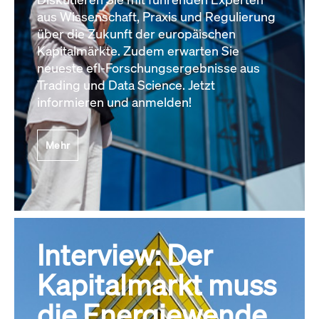
aus Wissenschaft, Praxis und Regulierung
über die Zukunft der europäischen
Kapitalmärkte. Zudem erwarten Sie
neueste efl-Forschungsergebnisse aus
Trading und Data Science. Jetzt
informieren und anmelden!
Mehr
Interview: Der
Kapitalmarkt muss
die Energiewende