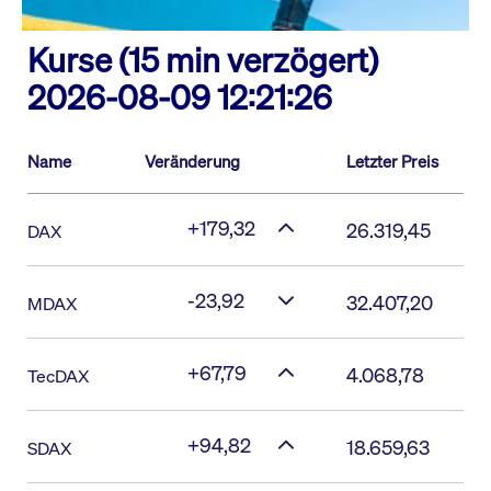
Kurse (15 min verzögert)
2026-08-09 12:21:26
Name
Veränderung
Letzter Preis
+179,32
26.319,45
DAX
-23,92
32.407,20
MDAX
+67,79
4.068,78
TecDAX
+94,82
18.659,63
SDAX