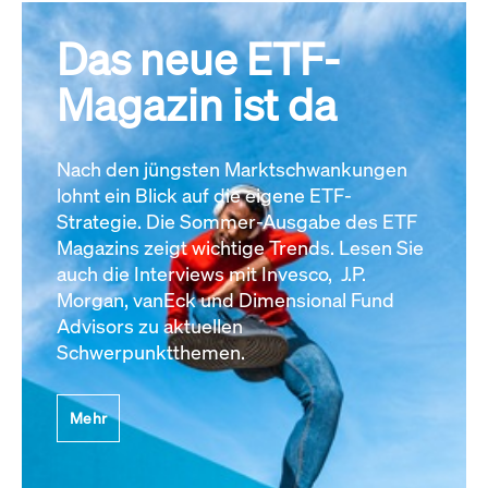
Das neue ETF-
Magazin ist da
Nach den jüngsten Marktschwankungen
lohnt ein Blick auf die eigene ETF-
Strategie. Die Sommer-Ausgabe des ETF
Magazins zeigt wichtige Trends. Lesen Sie
auch die Interviews mit Invesco, J.P.
Morgan, vanEck und Dimensional Fund
Advisors zu aktuellen
Schwerpunktthemen.
Mehr