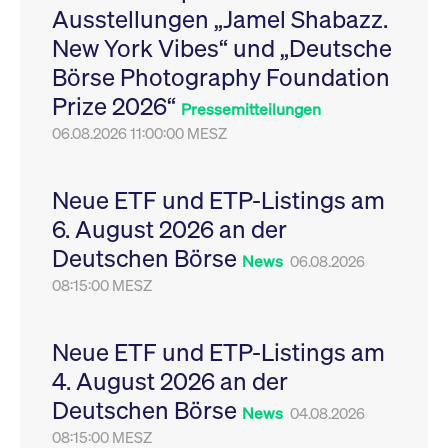
Ausstellungen „Jamel Shabazz.
Leistung der Website
VISITOR_PRIVACY_METADATA
YouTube
6
Dieses Cookie dient 
zu messen. Es handelt
.youtube.com
Monate
Speicherung der
New York Vibes“ und „Deutsche
sich um ein Muster-
Einwilligungs- und
Cookie, bei dem auf
Datenschutzbestim
Börse Photography Foundation
das Präfix _pk_ses
des Nutzers für ihre
eine kurze Reihe von
Interaktion mit der W
Prize 2026“
Zahlen und
Es erfasst Daten über
Pressemitteilungen
Buchstaben folgt, bei
Einwilligung des Bes
der es sich vermutlich
06.08.2026 11:00:00 MESZ
in Bezug auf verschi
um einen
Datenschutzrichtlini
Referenzcode für die
-einstellungen, um
Domain handelt, die
sicherzustellen, dass 
das Cookie setzt.
Präferenzen in zukünf
Neue ETF und ETP-Listings am
Sitzungen geehrt wer
6. August 2026 an der
Deutschen Börse
News
06.08.2026
08:15:00 MESZ
Neue ETF und ETP-Listings am
4. August 2026 an der
Deutschen Börse
News
04.08.2026
08:15:00 MESZ