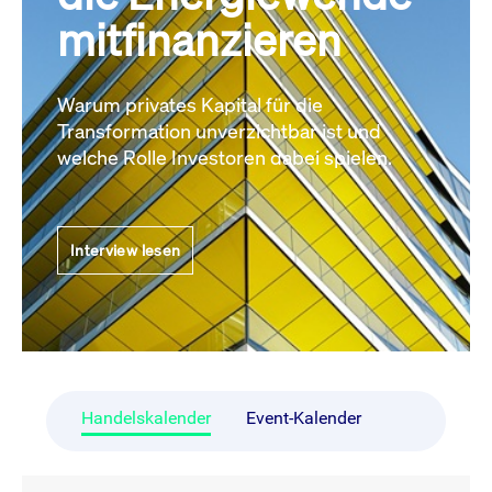
mitfinanzieren
Warum privates Kapital für die
Transformation unverzichtbar ist und
welche Rolle Investoren dabei spielen.
Interview lesen
Handelskalender
Event-Kalender