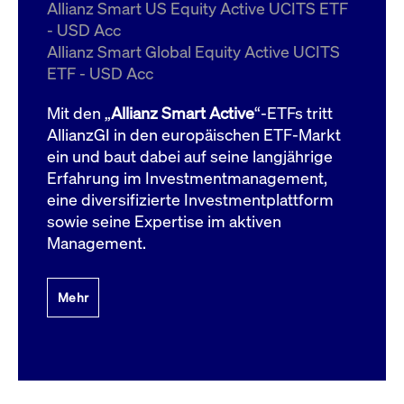
um d
Allianz Smart US Equity Active UCITS ETF
anzu
- USD Acc
ApplicationGatewayAffinityCORS
www.cashmarket.deutsche-
Session
Dies
Allianz Smart Global Equity Active UCITS
boerse.com
Ver
Last
ETF - USD Acc
um s
Clie
glei
Mit den „
Allianz Smart Active
“-ETFs tritt
Brow
werd
AllianzGI in den europäischen ETF-Markt
Benu
ein und baut dabei auf seine langjährige
die 
effe
Erfahrung im Investmentmanagement,
Ress
verb
eine diversifizierte Investmentplattform
unte
(Cro
sowie seine Expertise im aktiven
Shar
Management.
Bear
in v
Bere
Mehr
Gültig
Name
Anbieter / Domain
Beschreibung
Anbieter /
bis
Gültig
Name
Beschreibung
Domain
bis
_pk_id.7.931a
www.cashmarket.deutsche-
1 Jahr
Dieser Cookie-Name
boerse.com
ist mit der Open-