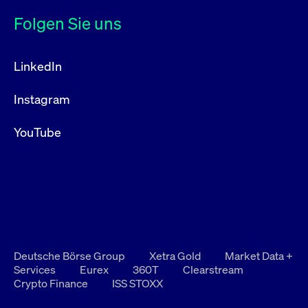
Folgen Sie uns
LinkedIn
Instagram
YouTube
Deutsche Börse Group
Xetra Gold
Market Data +
Services
Eurex
360T
Clearstream
Crypto Finance
ISS STOXX