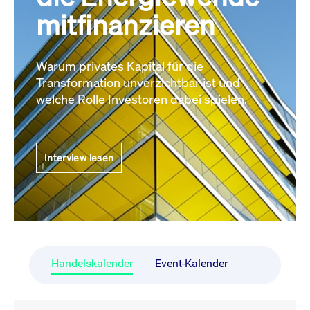
mitfinanzieren
Warum privates Kapital für die
Transformation unverzichtbar ist und
welche Rolle Investoren dabei spielen.
Interview lesen
Handelskalender
Event-Kalender