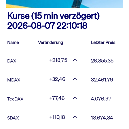
Kurse (15 min verzögert)
2026-08-07 22:10:18
Name
Veränderung
Letzter Preis
+218,75
26.355,35
DAX
+32,46
32.461,79
MDAX
+77,46
4.076,97
TecDAX
+110,18
18.674,34
SDAX