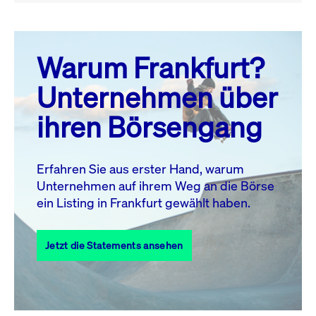
August 26
prev
next
Warum Frankfurt?
MO.
DI.
MI.
DO.
FR.
SA.
SO.
Unternehmen über
1
2
ihren Börsengang
3
4
5
6
8
9
7
10
11
12
13
14
15
16
Erfahren Sie aus erster Hand, warum
Unternehmen auf ihrem Weg an die Börse
17
18
19
20
21
22
23
ein Listing in Frankfurt gewählt haben.
24
25
27
28
29
30
26
Jetzt die Statements ansehen
31
Alle Events