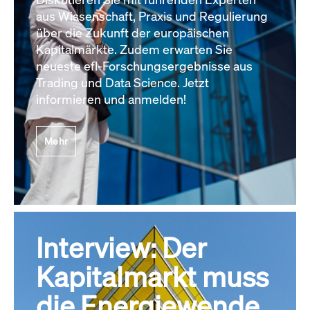
aus Wissenschaft, Praxis und Regulierung
über die Zukunft der europäischen
Kapitalmärkte. Zudem erwarten Sie
neueste efl-Forschungsergebnisse aus
Trading und Data Science. Jetzt
informieren und anmelden!
Mehr
Interview: Der
Kapitalmarkt muss
die Energiewende