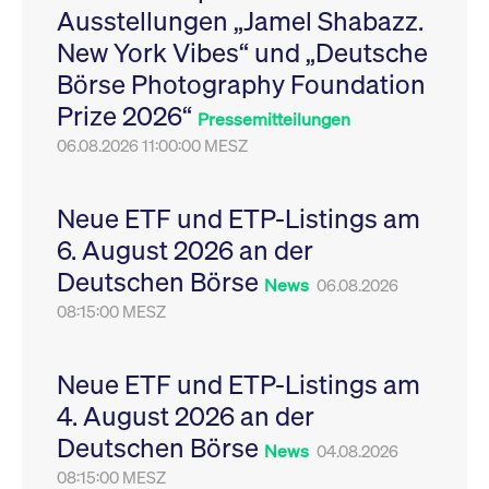
Ausstellungen „Jamel Shabazz.
Leistung der Website
VISITOR_PRIVACY_METADATA
YouTube
6
Dieses Cookie dient 
zu messen. Es handelt
.youtube.com
Monate
Speicherung der
New York Vibes“ und „Deutsche
sich um ein Muster-
Einwilligungs- und
Cookie, bei dem auf
Datenschutzbestim
Börse Photography Foundation
das Präfix _pk_ses
des Nutzers für ihre
eine kurze Reihe von
Interaktion mit der W
Prize 2026“
Zahlen und
Es erfasst Daten über
Pressemitteilungen
Buchstaben folgt, bei
Einwilligung des Bes
der es sich vermutlich
06.08.2026 11:00:00 MESZ
in Bezug auf verschi
um einen
Datenschutzrichtlini
Referenzcode für die
-einstellungen, um
Domain handelt, die
sicherzustellen, dass 
das Cookie setzt.
Präferenzen in zukünf
Neue ETF und ETP-Listings am
Sitzungen geehrt wer
6. August 2026 an der
Deutschen Börse
News
06.08.2026
08:15:00 MESZ
Neue ETF und ETP-Listings am
4. August 2026 an der
Deutschen Börse
News
04.08.2026
08:15:00 MESZ