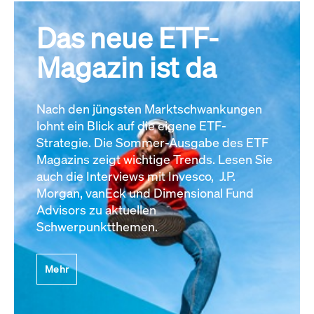
Das neue ETF-
Magazin ist da
Nach den jüngsten Marktschwankungen
lohnt ein Blick auf die eigene ETF-
Strategie. Die Sommer-Ausgabe des ETF
Magazins zeigt wichtige Trends. Lesen Sie
auch die Interviews mit Invesco, J.P.
Morgan, vanEck und Dimensional Fund
Advisors zu aktuellen
Schwerpunktthemen.
Mehr