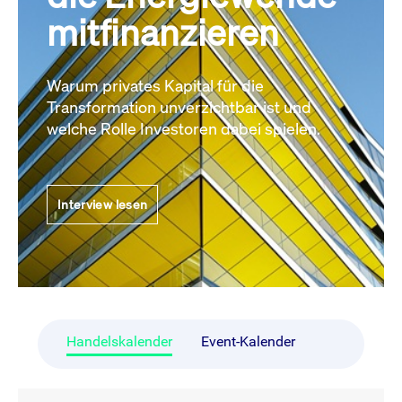
mitfinanzieren
Warum privates Kapital für die
Transformation unverzichtbar ist und
welche Rolle Investoren dabei spielen.
Interview lesen
Handelskalender
Event-Kalender