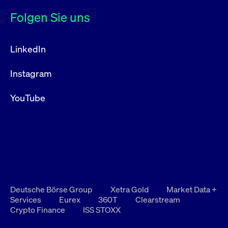
Folgen Sie uns
LinkedIn
Instagram
YouTube
Deutsche Börse Group
Xetra Gold
Market Data +
Services
Eurex
360T
Clearstream
Crypto Finance
ISS STOXX