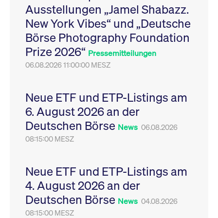
Ausstellungen „Jamel Shabazz.
Leistung der Website
VISITOR_PRIVACY_METADATA
YouTube
6
Dieses Cookie dient 
zu messen. Es handelt
.youtube.com
Monate
Speicherung der
New York Vibes“ und „Deutsche
sich um ein Muster-
Einwilligungs- und
Cookie, bei dem auf
Datenschutzbestim
Börse Photography Foundation
das Präfix _pk_ses
des Nutzers für ihre
eine kurze Reihe von
Interaktion mit der W
Prize 2026“
Zahlen und
Es erfasst Daten über
Pressemitteilungen
Buchstaben folgt, bei
Einwilligung des Bes
der es sich vermutlich
06.08.2026 11:00:00 MESZ
in Bezug auf verschi
um einen
Datenschutzrichtlini
Referenzcode für die
-einstellungen, um
Domain handelt, die
sicherzustellen, dass 
das Cookie setzt.
Präferenzen in zukünf
Neue ETF und ETP-Listings am
Sitzungen geehrt wer
6. August 2026 an der
Deutschen Börse
News
06.08.2026
08:15:00 MESZ
Neue ETF und ETP-Listings am
4. August 2026 an der
Deutschen Börse
News
04.08.2026
08:15:00 MESZ