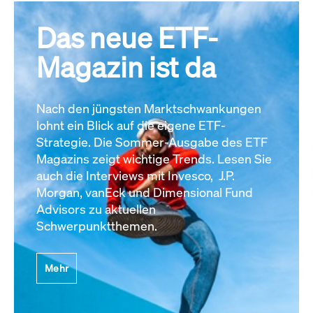
Das neue ETF-
Magazin ist da
Nach den jüngsten Marktschwankungen
lohnt ein Blick auf die eigene ETF-
Strategie. Die Sommer-Ausgabe des ETF
Magazins zeigt wichtige Trends. Lesen Sie
auch die Interviews mit Invesco, J.P.
Morgan, vanEck und Dimensional Fund
Advisors zu aktuellen
Schwerpunktthemen.
Mehr