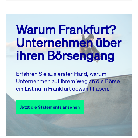
August 26
prev
next
Warum Frankfurt?
MO.
DI.
MI.
DO.
FR.
SA.
SO.
Unternehmen über
1
2
ihren Börsengang
3
4
5
6
7
9
8
10
11
12
13
14
15
16
Erfahren Sie aus erster Hand, warum
Unternehmen auf ihrem Weg an die Börse
17
18
19
20
21
22
23
ein Listing in Frankfurt gewählt haben.
24
25
27
28
29
30
26
Jetzt die Statements ansehen
31
Alle Events