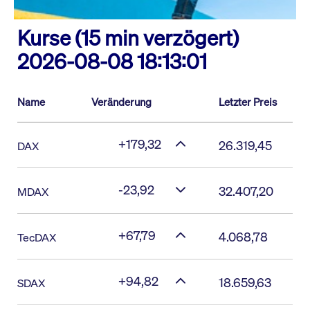
Kurse (15 min verzögert)
2026-08-08 18:13:01
Name
Veränderung
Letzter Preis
+179,32
26.319,45
DAX
-23,92
32.407,20
MDAX
+67,79
4.068,78
TecDAX
+94,82
18.659,63
SDAX