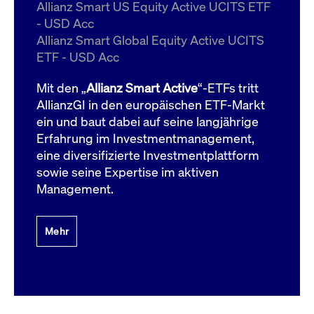
um d
Allianz Smart US Equity Active UCITS ETF
anzu
- USD Acc
ApplicationGatewayAffinityCORS
www.cashmarket.deutsche-
Session
Dies
Allianz Smart Global Equity Active UCITS
boerse.com
Ver
Last
ETF - USD Acc
um s
Clie
glei
Mit den „
Allianz Smart Active
“-ETFs tritt
Brow
werd
AllianzGI in den europäischen ETF-Markt
Benu
ein und baut dabei auf seine langjährige
die 
effe
Erfahrung im Investmentmanagement,
Ress
verb
eine diversifizierte Investmentplattform
unte
(Cro
sowie seine Expertise im aktiven
Shar
Management.
Bear
in v
Bere
Mehr
Gültig
Name
Anbieter / Domain
Beschreibung
Anbieter /
bis
Gültig
Name
Beschreibung
Domain
bis
_pk_id.7.931a
www.cashmarket.deutsche-
1 Jahr
Dieser Cookie-Name
boerse.com
ist mit der Open-