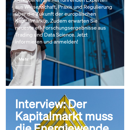
aus Wissenschaft, Praxis und Regulierung
über die Zukunft der europäischen
Kapitalmärkte. Zudem erwarten Sie
neueste efl-Forschungsergebnisse aus
Trading und Data Science. Jetzt
informieren und anmelden!
Mehr
Interview: Der
Kapitalmarkt muss
die Energiewende