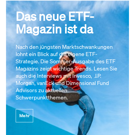
Das neue ETF-
Magazin ist da
Nach den jüngsten Marktschwankungen
lohnt ein Blick auf die eigene ETF-
Strategie. Die Sommer-Ausgabe des ETF
Magazins zeigt wichtige Trends. Lesen Sie
auch die Interviews mit Invesco, J.P.
Morgan, vanEck und Dimensional Fund
Advisors zu aktuellen
Schwerpunktthemen.
Mehr