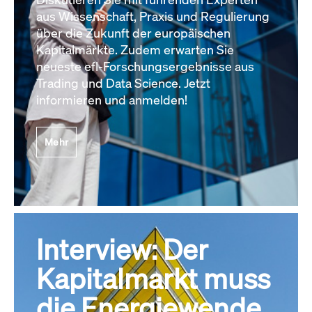
aus Wissenschaft, Praxis und Regulierung
über die Zukunft der europäischen
Kapitalmärkte. Zudem erwarten Sie
neueste efl-Forschungsergebnisse aus
Trading und Data Science. Jetzt
informieren und anmelden!
Mehr
Interview: Der
Kapitalmarkt muss
die Energiewende