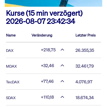
Kurse (15 min verzögert)
2026-08-07 23:42:34
Name
Veränderung
Letzter Preis
+218,75
26.355,35
DAX
+32,46
32.461,79
MDAX
+77,46
4.076,97
TecDAX
+110,18
18.674,34
SDAX