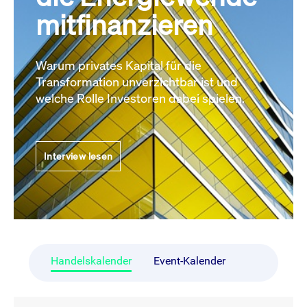
mitfinanzieren
Warum privates Kapital für die
Transformation unverzichtbar ist und
welche Rolle Investoren dabei spielen.
Interview lesen
Handelskalender
Event-Kalender