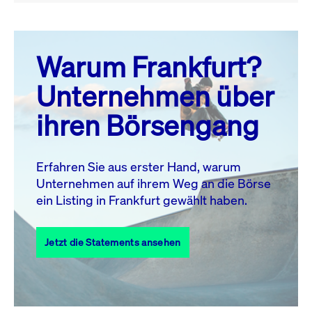
August 26
prev
next
Warum Frankfurt?
MO.
DI.
MI.
DO.
FR.
SA.
SO.
Unternehmen über
1
2
ihren Börsengang
3
4
5
6
8
9
7
10
11
12
13
14
15
16
Erfahren Sie aus erster Hand, warum
Unternehmen auf ihrem Weg an die Börse
17
18
19
20
21
22
23
ein Listing in Frankfurt gewählt haben.
24
25
27
28
29
30
26
Jetzt die Statements ansehen
31
Alle Events