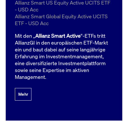
um d
Allianz Smart US Equity Active UCITS ETF
anzu
- USD Acc
ApplicationGatewayAffinityCORS
www.cashmarket.deutsche-
Session
Dies
Allianz Smart Global Equity Active UCITS
boerse.com
Ver
Last
ETF - USD Acc
um s
Clie
glei
Mit den „
Allianz Smart Active
“-ETFs tritt
Brow
werd
AllianzGI in den europäischen ETF-Markt
Benu
ein und baut dabei auf seine langjährige
die 
effe
Erfahrung im Investmentmanagement,
Ress
verb
eine diversifizierte Investmentplattform
unte
(Cro
sowie seine Expertise im aktiven
Shar
Management.
Bear
in v
Bere
Mehr
Gültig
Name
Anbieter / Domain
Beschreibung
Anbieter /
bis
Gültig
Name
Beschreibung
Domain
bis
_pk_id.7.931a
www.cashmarket.deutsche-
1 Jahr
Dieser Cookie-Name
boerse.com
ist mit der Open-