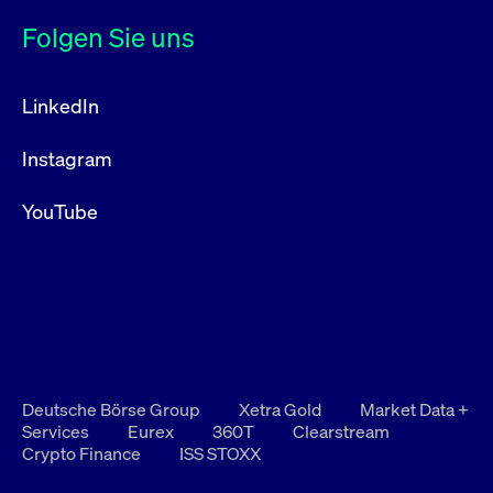
Folgen Sie uns
LinkedIn
Instagram
YouTube
Deutsche Börse Group
Xetra Gold
Market Data +
Services
Eurex
360T
Clearstream
Crypto Finance
ISS STOXX