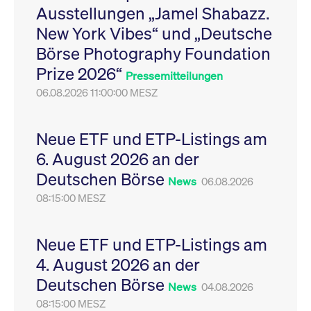
Ausstellungen „Jamel Shabazz.
Leistung der Website
VISITOR_PRIVACY_METADATA
YouTube
6
Dieses Cookie dient 
zu messen. Es handelt
.youtube.com
Monate
Speicherung der
New York Vibes“ und „Deutsche
sich um ein Muster-
Einwilligungs- und
Cookie, bei dem auf
Datenschutzbestim
Börse Photography Foundation
das Präfix _pk_ses
des Nutzers für ihre
eine kurze Reihe von
Interaktion mit der W
Prize 2026“
Zahlen und
Es erfasst Daten über
Pressemitteilungen
Buchstaben folgt, bei
Einwilligung des Bes
der es sich vermutlich
06.08.2026 11:00:00 MESZ
in Bezug auf verschi
um einen
Datenschutzrichtlini
Referenzcode für die
-einstellungen, um
Domain handelt, die
sicherzustellen, dass 
das Cookie setzt.
Präferenzen in zukünf
Neue ETF und ETP-Listings am
Sitzungen geehrt wer
6. August 2026 an der
Deutschen Börse
News
06.08.2026
08:15:00 MESZ
Neue ETF und ETP-Listings am
4. August 2026 an der
Deutschen Börse
News
04.08.2026
08:15:00 MESZ