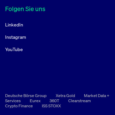
Folgen Sie uns
LinkedIn
Instagram
YouTube
Deutsche Börse Group
Xetra Gold
Market Data +
Services
Eurex
360T
Clearstream
Crypto Finance
ISS STOXX