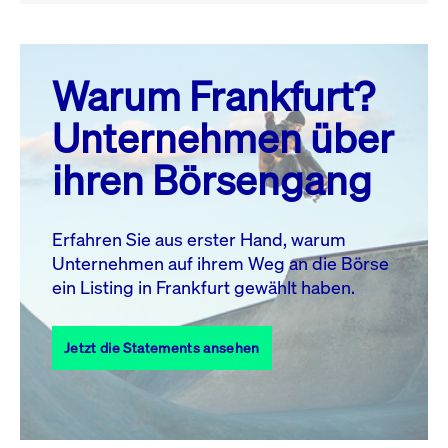
August 26
prev
next
Warum Frankfurt?
MO.
DI.
MI.
DO.
FR.
SA.
SO.
Unternehmen über
1
2
ihren Börsengang
3
4
5
6
7
8
9
10
11
12
13
14
15
16
Erfahren Sie aus erster Hand, warum
Unternehmen auf ihrem Weg an die Börse
17
18
19
20
21
22
23
ein Listing in Frankfurt gewählt haben.
24
25
27
28
29
30
26
Jetzt die Statements ansehen
31
Alle Events