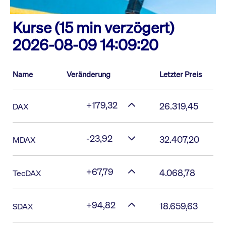
Kurse (15 min verzögert)
2026-08-09 14:09:20
Name
Veränderung
Letzter Preis
+179,32
26.319,45
DAX
-23,92
32.407,20
MDAX
+67,79
4.068,78
TecDAX
+94,82
18.659,63
SDAX