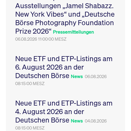
Ausstellungen „Jamel Shabazz.
Leistung der Website
VISITOR_PRIVACY_METADATA
YouTube
6
Dieses Cookie dient 
zu messen. Es handelt
.youtube.com
Monate
Speicherung der
New York Vibes“ und „Deutsche
sich um ein Muster-
Einwilligungs- und
Cookie, bei dem auf
Datenschutzbestim
Börse Photography Foundation
das Präfix _pk_ses
des Nutzers für ihre
eine kurze Reihe von
Interaktion mit der W
Prize 2026“
Zahlen und
Es erfasst Daten über
Pressemitteilungen
Buchstaben folgt, bei
Einwilligung des Bes
der es sich vermutlich
06.08.2026 11:00:00 MESZ
in Bezug auf verschi
um einen
Datenschutzrichtlini
Referenzcode für die
-einstellungen, um
Domain handelt, die
sicherzustellen, dass 
das Cookie setzt.
Präferenzen in zukünf
Neue ETF und ETP-Listings am
Sitzungen geehrt wer
6. August 2026 an der
Deutschen Börse
News
06.08.2026
08:15:00 MESZ
Neue ETF und ETP-Listings am
4. August 2026 an der
Deutschen Börse
News
04.08.2026
08:15:00 MESZ