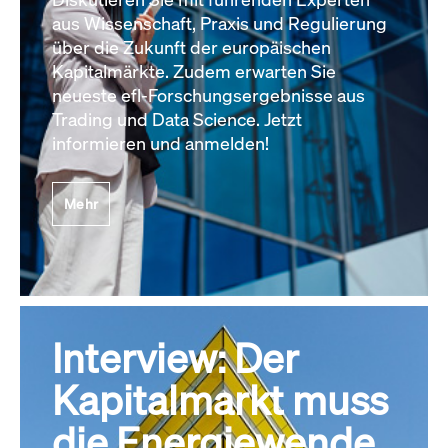
aus Wissenschaft, Praxis und Regulierung
über die Zukunft der europäischen
Kapitalmärkte. Zudem erwarten Sie
neueste efl-Forschungsergebnisse aus
Trading und Data Science. Jetzt
informieren und anmelden!
Mehr
Interview: Der
Kapitalmarkt muss
die Energiewende