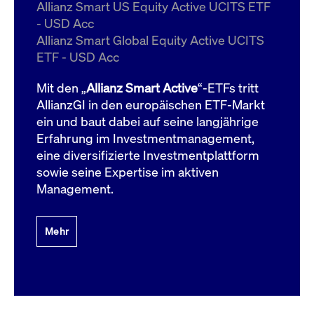
um d
Allianz Smart US Equity Active UCITS ETF
anzu
- USD Acc
ApplicationGatewayAffinityCORS
www.cashmarket.deutsche-
Session
Dies
Allianz Smart Global Equity Active UCITS
boerse.com
Ver
Last
ETF - USD Acc
um s
Clie
glei
Mit den „
Allianz Smart Active
“-ETFs tritt
Brow
werd
AllianzGI in den europäischen ETF-Markt
Benu
ein und baut dabei auf seine langjährige
die 
effe
Erfahrung im Investmentmanagement,
Ress
verb
eine diversifizierte Investmentplattform
unte
(Cro
sowie seine Expertise im aktiven
Shar
Management.
Bear
in v
Bere
Mehr
Gültig
Name
Anbieter / Domain
Beschreibung
Anbieter /
bis
Gültig
Name
Beschreibung
Domain
bis
_pk_id.7.931a
www.cashmarket.deutsche-
1 Jahr
Dieser Cookie-Name
boerse.com
ist mit der Open-