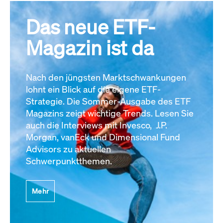
Das neue ETF-
Magazin ist da
Nach den jüngsten Marktschwankungen
lohnt ein Blick auf die eigene ETF-
Strategie. Die Sommer-Ausgabe des ETF
Magazins zeigt wichtige Trends. Lesen Sie
auch die Interviews mit Invesco, J.P.
Morgan, vanEck und Dimensional Fund
Advisors zu aktuellen
Schwerpunktthemen.
Mehr