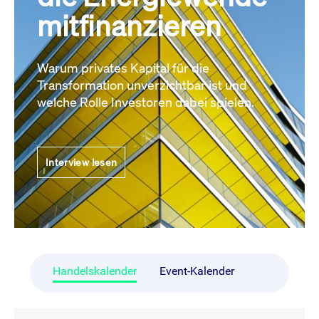
mitfinanzieren
Warum privates Kapital für die
Transformation unverzichtbar ist und
welche Rolle Investoren dabei spielen.
Interview lesen
Handelskalender
Event-Kalender