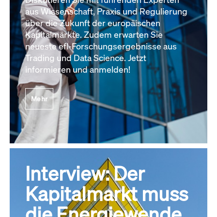
aus Wissenschaft, Praxis und Regulierung
über die Zukunft der europäischen
Kapitalmärkte. Zudem erwarten Sie
neueste efl-Forschungsergebnisse aus
Trading und Data Science. Jetzt
informieren und anmelden!
Mehr
Interview: Der
Kapitalmarkt muss
die Energiewende