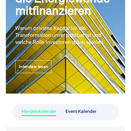
mitfinanzieren
Warum privates Kapital für die
Transformation unverzichtbar ist und
welche Rolle Investoren dabei spielen.
Interview lesen
Handelskalender
Event-Kalender