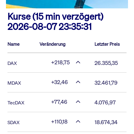
Kurse (15 min verzögert)
2026-08-07 23:35:31
Name
Veränderung
Letzter Preis
+218,75
26.355,35
DAX
+32,46
32.461,79
MDAX
+77,46
4.076,97
TecDAX
+110,18
18.674,34
SDAX