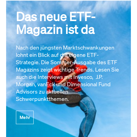
Das neue ETF-
Magazin ist da
Nach den jüngsten Marktschwankungen
lohnt ein Blick auf die eigene ETF-
Strategie. Die Sommer-Ausgabe des ETF
Magazins zeigt wichtige Trends. Lesen Sie
auch die Interviews mit Invesco, J.P.
Morgan, vanEck und Dimensional Fund
Advisors zu aktuellen
Schwerpunktthemen.
Mehr