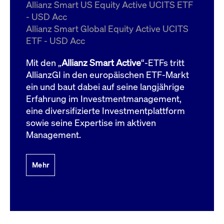
um d
Allianz Smart US Equity Active UCITS ETF
anzu
- USD Acc
ApplicationGatewayAffinityCORS
www.cashmarket.deutsche-
Session
Dies
Allianz Smart Global Equity Active UCITS
boerse.com
Ver
Last
ETF - USD Acc
um s
Clie
glei
Mit den „
Allianz Smart Active
“-ETFs tritt
Brow
werd
AllianzGI in den europäischen ETF-Markt
Benu
ein und baut dabei auf seine langjährige
die 
effe
Erfahrung im Investmentmanagement,
Ress
verb
eine diversifizierte Investmentplattform
unte
(Cro
sowie seine Expertise im aktiven
Shar
Management.
Bear
in v
Bere
Mehr
Gültig
Name
Anbieter / Domain
Beschreibung
Anbieter /
bis
Gültig
Name
Beschreibung
Domain
bis
_pk_id.7.931a
www.cashmarket.deutsche-
1 Jahr
Dieser Cookie-Name
boerse.com
ist mit der Open-