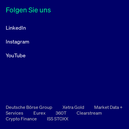
Folgen Sie uns
LinkedIn
Instagram
YouTube
Deutsche Börse Group
Xetra Gold
Market Data +
Services
Eurex
360T
Clearstream
Crypto Finance
ISS STOXX