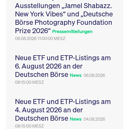
Ausstellungen „Jamel Shabazz.
Leistung der Website
VISITOR_PRIVACY_METADATA
YouTube
6
Dieses Cookie dient 
zu messen. Es handelt
.youtube.com
Monate
Speicherung der
New York Vibes“ und „Deutsche
sich um ein Muster-
Einwilligungs- und
Cookie, bei dem auf
Datenschutzbestim
Börse Photography Foundation
das Präfix _pk_ses
des Nutzers für ihre
eine kurze Reihe von
Interaktion mit der W
Prize 2026“
Zahlen und
Es erfasst Daten über
Pressemitteilungen
Buchstaben folgt, bei
Einwilligung des Bes
der es sich vermutlich
06.08.2026 11:00:00 MESZ
in Bezug auf verschi
um einen
Datenschutzrichtlini
Referenzcode für die
-einstellungen, um
Domain handelt, die
sicherzustellen, dass 
das Cookie setzt.
Präferenzen in zukünf
Neue ETF und ETP-Listings am
Sitzungen geehrt wer
6. August 2026 an der
Deutschen Börse
News
06.08.2026
08:15:00 MESZ
Neue ETF und ETP-Listings am
4. August 2026 an der
Deutschen Börse
News
04.08.2026
08:15:00 MESZ