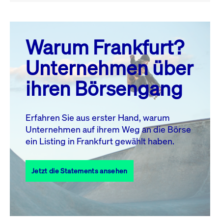
August 26
prev
next
Warum Frankfurt?
MO.
DI.
MI.
DO.
FR.
SA.
SO.
Unternehmen über
1
2
ihren Börsengang
3
4
5
6
8
9
7
10
11
12
13
14
15
16
Erfahren Sie aus erster Hand, warum
Unternehmen auf ihrem Weg an die Börse
17
18
19
20
21
22
23
ein Listing in Frankfurt gewählt haben.
24
25
27
28
29
30
26
Jetzt die Statements ansehen
31
Alle Events