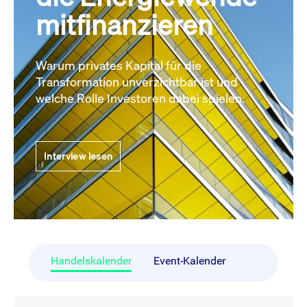
mitfinanzieren
Warum privates Kapital für die
Transformation unverzichtbar ist und
welche Rolle Investoren dabei spielen.
Interview lesen
Handelskalender
Event-Kalender