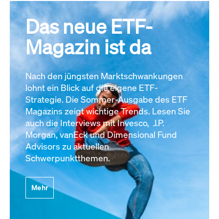
Das neue ETF-
Magazin ist da
Nach den jüngsten Marktschwankungen
lohnt ein Blick auf die eigene ETF-
Strategie. Die Sommer-Ausgabe des ETF
Magazins zeigt wichtige Trends. Lesen Sie
auch die Interviews mit Invesco, J.P.
Morgan, vanEck und Dimensional Fund
Advisors zu aktuellen
Schwerpunktthemen.
Mehr