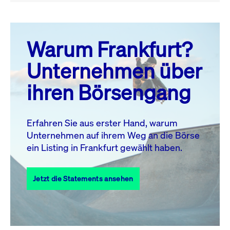
August 26
prev
next
Warum Frankfurt?
MO.
DI.
MI.
DO.
FR.
SA.
SO.
Unternehmen über
1
2
ihren Börsengang
3
4
5
6
7
8
9
10
11
12
13
14
15
16
Erfahren Sie aus erster Hand, warum
Unternehmen auf ihrem Weg an die Börse
17
18
19
20
21
22
23
ein Listing in Frankfurt gewählt haben.
24
25
27
28
29
30
26
Jetzt die Statements ansehen
31
Alle Events