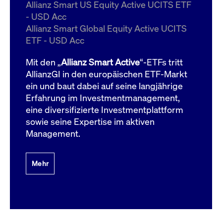
um d
Allianz Smart US Equity Active UCITS ETF
anzu
- USD Acc
ApplicationGatewayAffinityCORS
www.cashmarket.deutsche-
Session
Dies
Allianz Smart Global Equity Active UCITS
boerse.com
Ver
Last
ETF - USD Acc
um s
Clie
glei
Mit den „
Allianz Smart Active
“-ETFs tritt
Brow
werd
AllianzGI in den europäischen ETF-Markt
Benu
ein und baut dabei auf seine langjährige
die 
effe
Erfahrung im Investmentmanagement,
Ress
verb
eine diversifizierte Investmentplattform
unte
(Cro
sowie seine Expertise im aktiven
Shar
Management.
Bear
in v
Bere
Mehr
Gültig
Name
Anbieter / Domain
Beschreibung
Anbieter /
bis
Gültig
Name
Beschreibung
Domain
bis
_pk_id.7.931a
www.cashmarket.deutsche-
1 Jahr
Dieser Cookie-Name
boerse.com
ist mit der Open-