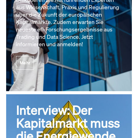
aus Wissenschaft, Praxis und Regulierung
über die Zukunft der europäischen
Kapitalmärkte. Zudem erwarten Sie
neueste efl-Forschungsergebnisse aus
Trading und Data Science. Jetzt
informieren und anmelden!
Mehr
Interview: Der
Kapitalmarkt muss
die Energiewende