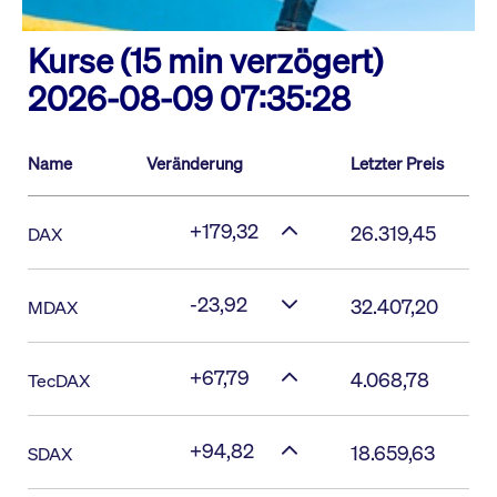
Kurse (15 min verzögert)
2026-08-09 07:35:28
Name
Veränderung
Letzter Preis
+179,32
26.319,45
DAX
-23,92
32.407,20
MDAX
+67,79
4.068,78
TecDAX
+94,82
18.659,63
SDAX