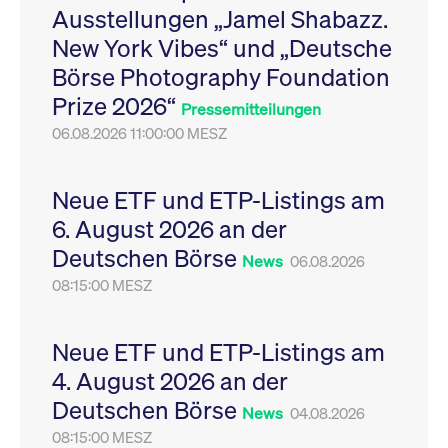
Ausstellungen „Jamel Shabazz.
Leistung der Website
VISITOR_PRIVACY_METADATA
YouTube
6
Dieses Cookie dient 
zu messen. Es handelt
.youtube.com
Monate
Speicherung der
New York Vibes“ und „Deutsche
sich um ein Muster-
Einwilligungs- und
Cookie, bei dem auf
Datenschutzbestim
Börse Photography Foundation
das Präfix _pk_ses
des Nutzers für ihre
eine kurze Reihe von
Interaktion mit der W
Prize 2026“
Zahlen und
Es erfasst Daten über
Pressemitteilungen
Buchstaben folgt, bei
Einwilligung des Bes
der es sich vermutlich
06.08.2026 11:00:00 MESZ
in Bezug auf verschi
um einen
Datenschutzrichtlini
Referenzcode für die
-einstellungen, um
Domain handelt, die
sicherzustellen, dass 
das Cookie setzt.
Präferenzen in zukünf
Neue ETF und ETP-Listings am
Sitzungen geehrt wer
6. August 2026 an der
Deutschen Börse
News
06.08.2026
08:15:00 MESZ
Neue ETF und ETP-Listings am
4. August 2026 an der
Deutschen Börse
News
04.08.2026
08:15:00 MESZ