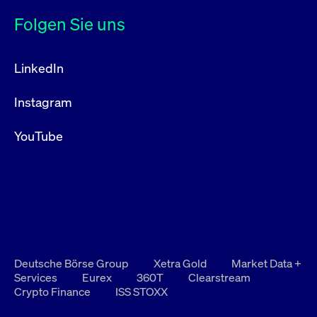
Folgen Sie uns
LinkedIn
Instagram
YouTube
Deutsche Börse Group
Xetra Gold
Market Data +
Services
Eurex
360T
Clearstream
Crypto Finance
ISS STOXX