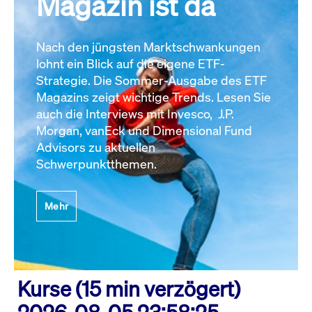
Magazin ist da
Nach den jüngsten Marktschwankungen
lohnt ein Blick auf die eigene ETF-
Strategie. Die Sommer-Ausgabe des ETF
Magazins zeigt wichtige Trends. Lesen Sie
auch die Interviews mit Invesco, J.P.
Morgan, vanEck und Dimensional Fund
Advisors zu aktuellen
Schwerpunktthemen.
Mehr
Kurse (15 min verzögert)