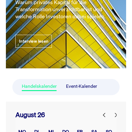
Warum privates Kapital für die
Transformation unverzichtbar ist und
welche Rolle Investoren dabei spielen.
Interview lesen
Handelskalender
Event-Kalender
August 26
prev
next
MO.
DI.
MI.
DO.
FR.
SA.
SO.