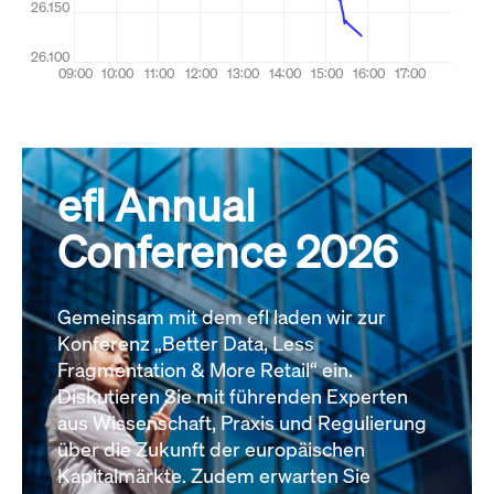
efl Annual
Conference 2026
Gemeinsam mit dem efl laden wir zur
Konferenz „Better Data, Less
Fragmentation & More Retail“ ein.
Diskutieren Sie mit führenden Experten
aus Wissenschaft, Praxis und Regulierung
über die Zukunft der europäischen
Kapitalmärkte. Zudem erwarten Sie