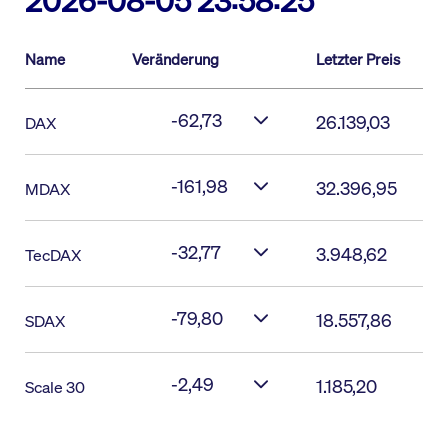
2026-08-05 23:58:25
Name
Veränderung
Letzter Preis
-62,73
26.139,03
DAX
-161,98
32.396,95
MDAX
-32,77
3.948,62
TecDAX
-79,80
18.557,86
SDAX
-2,49
1.185,20
Scale 30