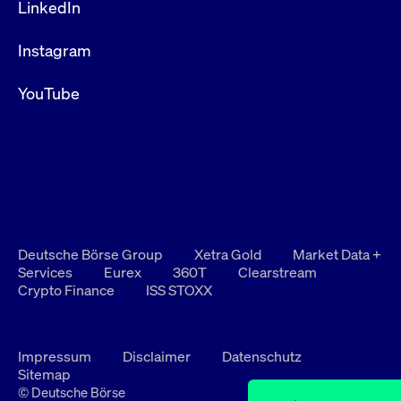
LinkedIn
Instagram
YouTube
Deutsche Börse Group
Xetra Gold
Market Data +
Services
Eurex
360T
Clearstream
Crypto Finance
ISS STOXX
Impressum
Disclaimer
Datenschutz
Sitemap
© Deutsche Börse