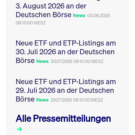
3. August 2026 an der
Leistung der Website
VISITOR_PRIVACY_METADATA
YouTube
6
Dieses Cookie dient 
zu messen. Es handelt
.youtube.com
Monate
Speicherung der
Deutschen Börse
sich um ein Muster-
Einwilligungs- und
News
03.08.2026
Cookie, bei dem auf
Datenschutzbestim
das Präfix _pk_ses
08:15:00 MESZ
des Nutzers für ihre
eine kurze Reihe von
Interaktion mit der W
Zahlen und
Es erfasst Daten über
Buchstaben folgt, bei
Einwilligung des Bes
der es sich vermutlich
in Bezug auf verschi
Neue ETF und ETP-Listings am
um einen
Datenschutzrichtlini
Referenzcode für die
-einstellungen, um
30. Juli 2026 an der Deutschen
Domain handelt, die
sicherzustellen, dass 
das Cookie setzt.
Präferenzen in zukünf
Börse
News
30.07.2026 08:15:00 MESZ
Sitzungen geehrt wer
Neue ETF und ETP-Listings am
29. Juli 2026 an der Deutschen
Börse
News
29.07.2026 08:15:00 MESZ
Alle Pressemitteilungen