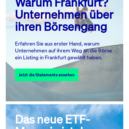
Warum Frankfurt?
MO.
DI.
MI.
DO.
FR.
SA.
SO.
Unternehmen über
1
2
ihren Börsengang
3
4
5
7
8
9
6
10
11
12
13
14
15
16
Erfahren Sie aus erster Hand, warum
Unternehmen auf ihrem Weg an die Börse
17
18
19
20
21
22
23
ein Listing in Frankfurt gewählt haben.
24
25
27
28
29
30
26
Jetzt die Statements ansehen
31
Alle Events
Das neue ETF-