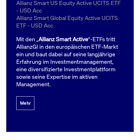
um d
Allianz Smart US Equity Active UCITS ETF
anzu
- USD Acc
ApplicationGatewayAffinityCORS
www.cashmarket.deutsche-
Session
Dies
Allianz Smart Global Equity Active UCITS
boerse.com
Ver
Last
ETF - USD Acc
um s
Clie
glei
Mit den „
Allianz Smart Active
“-ETFs tritt
Brow
werd
AllianzGI in den europäischen ETF-Markt
Benu
ein und baut dabei auf seine langjährige
die 
effe
Erfahrung im Investmentmanagement,
Ress
verb
eine diversifizierte Investmentplattform
unte
(Cro
sowie seine Expertise im aktiven
Shar
Management.
Bear
in v
Bere
Mehr
Gültig
Name
Anbieter / Domain
Beschreibung
Anbieter /
bis
Gültig
Name
Beschreibung
Domain
bis
_pk_id.7.931a
www.cashmarket.deutsche-
1 Jahr
Dieser Cookie-Name
boerse.com
ist mit der Open-