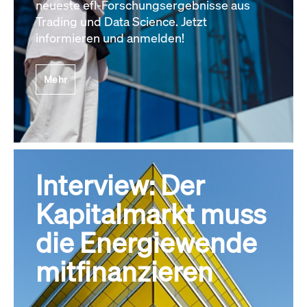
neueste efl-Forschungsergebnisse aus
Trading und Data Science. Jetzt
informieren und anmelden!
Mehr
Interview: Der
Kapitalmarkt muss
die Energiewende
mitfinanzieren