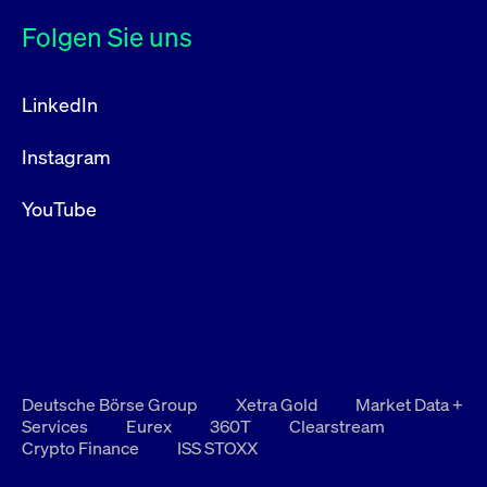
Folgen Sie uns
LinkedIn
Instagram
YouTube
Deutsche Börse Group
Xetra Gold
Market Data +
Services
Eurex
360T
Clearstream
Crypto Finance
ISS STOXX