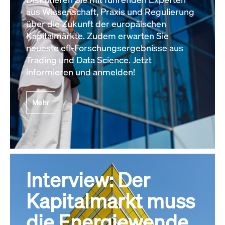
aus Wissenschaft, Praxis und Regulierung
über die Zukunft der europäischen
Kapitalmärkte. Zudem erwarten Sie
neueste efl-Forschungsergebnisse aus
Trading und Data Science. Jetzt
informieren und anmelden!
Mehr
Interview: Der
Kapitalmarkt muss
die Energiewende