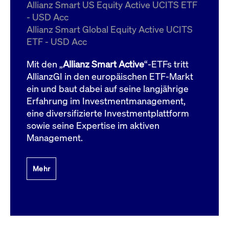
um d
Allianz Smart US Equity Active UCITS ETF
anzu
- USD Acc
ApplicationGatewayAffinityCORS
www.cashmarket.deutsche-
Session
Dies
Allianz Smart Global Equity Active UCITS
boerse.com
Ver
Last
ETF - USD Acc
um s
Clie
glei
Mit den „
Allianz Smart Active
“-ETFs tritt
Brow
werd
AllianzGI in den europäischen ETF-Markt
Benu
ein und baut dabei auf seine langjährige
die 
effe
Erfahrung im Investmentmanagement,
Ress
verb
eine diversifizierte Investmentplattform
unte
(Cro
sowie seine Expertise im aktiven
Shar
Management.
Bear
in v
Bere
Mehr
Gültig
Name
Anbieter / Domain
Beschreibung
Anbieter /
bis
Gültig
Name
Beschreibung
Domain
bis
_pk_id.7.931a
www.cashmarket.deutsche-
1 Jahr
Dieser Cookie-Name
boerse.com
ist mit der Open-