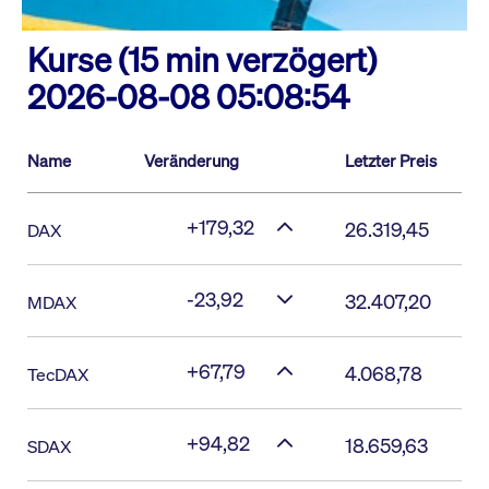
Kurse (15 min verzögert)
2026-08-08 05:08:54
Name
Veränderung
Letzter Preis
+179,32
26.319,45
DAX
-23,92
32.407,20
MDAX
+67,79
4.068,78
TecDAX
+94,82
18.659,63
SDAX