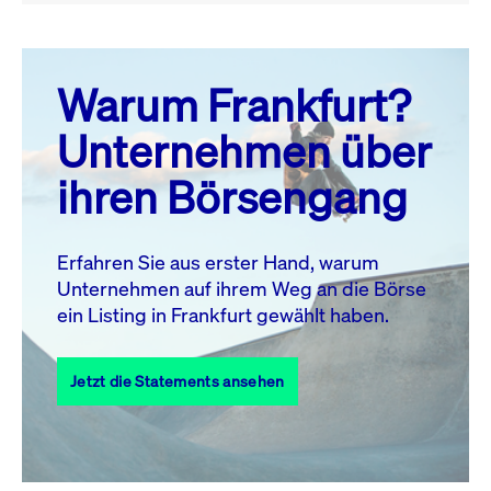
August 26
prev
next
Warum Frankfurt?
MO.
DI.
MI.
DO.
FR.
SA.
SO.
Unternehmen über
1
2
ihren Börsengang
3
4
5
6
7
9
8
10
11
12
13
14
15
16
Erfahren Sie aus erster Hand, warum
Unternehmen auf ihrem Weg an die Börse
17
18
19
20
21
22
23
ein Listing in Frankfurt gewählt haben.
24
25
27
28
29
30
26
Jetzt die Statements ansehen
31
Alle Events