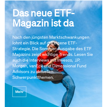
Das neue ETF-
Magazin ist da
Nach den jüngsten Marktschwankungen
lohnt ein Blick auf die eigene ETF-
Strategie. Die Sommer-Ausgabe des ETF
Magazins zeigt wichtige Trends. Lesen Sie
auch die Interviews mit Invesco, J.P.
Morgan, vanEck und Dimensional Fund
Advisors zu aktuellen
Schwerpunktthemen.
Mehr