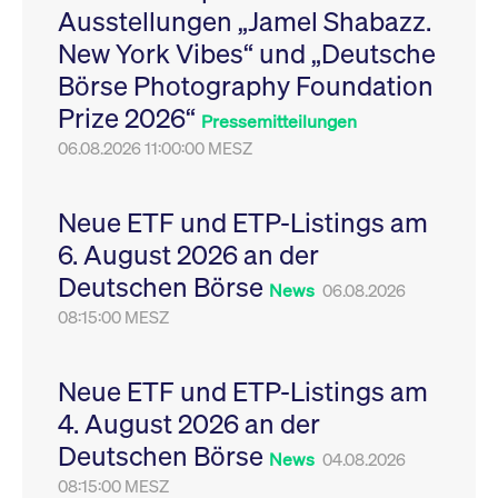
Ausstellungen „Jamel Shabazz.
Leistung der Website
VISITOR_PRIVACY_METADATA
YouTube
6
Dieses Cookie dient 
zu messen. Es handelt
.youtube.com
Monate
Speicherung der
New York Vibes“ und „Deutsche
sich um ein Muster-
Einwilligungs- und
Cookie, bei dem auf
Datenschutzbestim
Börse Photography Foundation
das Präfix _pk_ses
des Nutzers für ihre
eine kurze Reihe von
Interaktion mit der W
Prize 2026“
Zahlen und
Es erfasst Daten über
Pressemitteilungen
Buchstaben folgt, bei
Einwilligung des Bes
der es sich vermutlich
06.08.2026 11:00:00 MESZ
in Bezug auf verschi
um einen
Datenschutzrichtlini
Referenzcode für die
-einstellungen, um
Domain handelt, die
sicherzustellen, dass 
das Cookie setzt.
Präferenzen in zukünf
Neue ETF und ETP-Listings am
Sitzungen geehrt wer
6. August 2026 an der
Deutschen Börse
News
06.08.2026
08:15:00 MESZ
Neue ETF und ETP-Listings am
4. August 2026 an der
Deutschen Börse
News
04.08.2026
08:15:00 MESZ