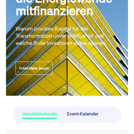
mitfinanzieren
Warum privates Kapital für die
Transformation unverzichtbar ist und
welche Rolle Investoren dabei spielen.
Interview lesen
Handelskalender
Event-Kalender