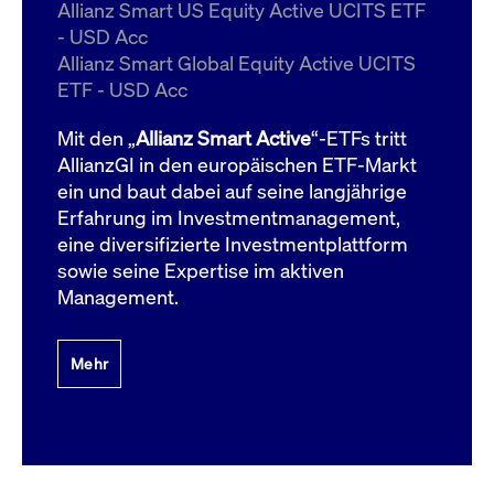
um d
Allianz Smart US Equity Active UCITS ETF
anzu
- USD Acc
ApplicationGatewayAffinityCORS
www.cashmarket.deutsche-
Session
Dies
Allianz Smart Global Equity Active UCITS
boerse.com
Ver
Last
ETF - USD Acc
um s
Clie
glei
Mit den „
Allianz Smart Active
“-ETFs tritt
Brow
werd
AllianzGI in den europäischen ETF-Markt
Benu
ein und baut dabei auf seine langjährige
die 
effe
Erfahrung im Investmentmanagement,
Ress
verb
eine diversifizierte Investmentplattform
unte
(Cro
sowie seine Expertise im aktiven
Shar
Management.
Bear
in v
Bere
Mehr
Gültig
Name
Anbieter / Domain
Beschreibung
Anbieter /
bis
Gültig
Name
Beschreibung
Domain
bis
_pk_id.7.931a
www.cashmarket.deutsche-
1 Jahr
Dieser Cookie-Name
boerse.com
ist mit der Open-