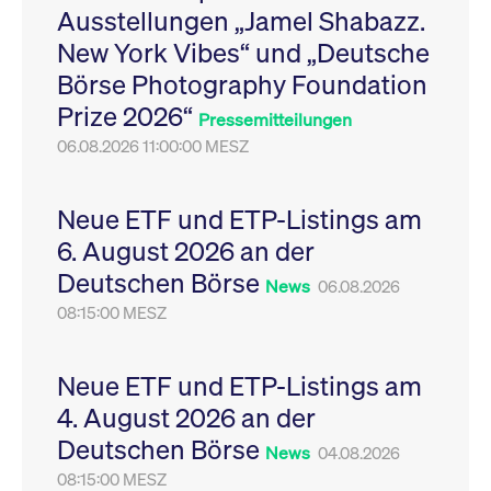
Ausstellungen „Jamel Shabazz.
Leistung der Website
VISITOR_PRIVACY_METADATA
YouTube
6
Dieses Cookie dient 
zu messen. Es handelt
.youtube.com
Monate
Speicherung der
New York Vibes“ und „Deutsche
sich um ein Muster-
Einwilligungs- und
Cookie, bei dem auf
Datenschutzbestim
Börse Photography Foundation
das Präfix _pk_ses
des Nutzers für ihre
eine kurze Reihe von
Interaktion mit der W
Prize 2026“
Zahlen und
Es erfasst Daten über
Pressemitteilungen
Buchstaben folgt, bei
Einwilligung des Bes
der es sich vermutlich
06.08.2026 11:00:00 MESZ
in Bezug auf verschi
um einen
Datenschutzrichtlini
Referenzcode für die
-einstellungen, um
Domain handelt, die
sicherzustellen, dass 
das Cookie setzt.
Präferenzen in zukünf
Neue ETF und ETP-Listings am
Sitzungen geehrt wer
6. August 2026 an der
Deutschen Börse
News
06.08.2026
08:15:00 MESZ
Neue ETF und ETP-Listings am
4. August 2026 an der
Deutschen Börse
News
04.08.2026
08:15:00 MESZ