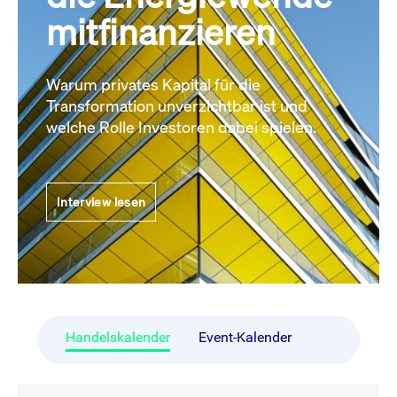
mitfinanzieren
Warum privates Kapital für die
Transformation unverzichtbar ist und
welche Rolle Investoren dabei spielen.
Interview lesen
Handelskalender
Event-Kalender