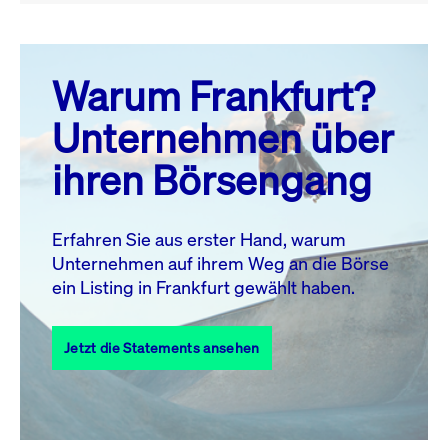
August 26
prev
next
Warum Frankfurt?
MO.
DI.
MI.
DO.
FR.
SA.
SO.
Unternehmen über
1
2
ihren Börsengang
3
4
5
6
7
8
9
10
11
12
13
14
15
16
Erfahren Sie aus erster Hand, warum
Unternehmen auf ihrem Weg an die Börse
17
18
19
20
21
22
23
ein Listing in Frankfurt gewählt haben.
24
25
27
28
29
30
26
Jetzt die Statements ansehen
31
Alle Events