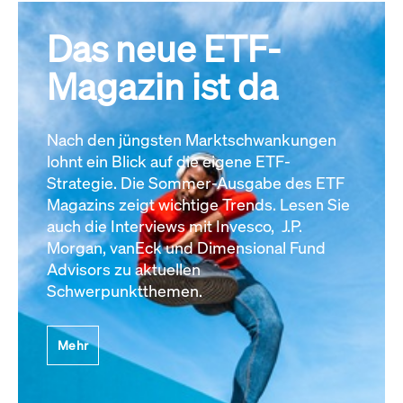
Das neue ETF-
Magazin ist da
Nach den jüngsten Marktschwankungen
lohnt ein Blick auf die eigene ETF-
Strategie. Die Sommer-Ausgabe des ETF
Magazins zeigt wichtige Trends. Lesen Sie
auch die Interviews mit Invesco, J.P.
Morgan, vanEck und Dimensional Fund
Advisors zu aktuellen
Schwerpunktthemen.
Mehr