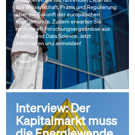
aus Wissenschaft, Praxis und Regulierung
über die Zukunft der europäischen
Kapitalmärkte. Zudem erwarten Sie
neueste efl-Forschungsergebnisse aus
Trading und Data Science. Jetzt
informieren und anmelden!
Mehr
Interview: Der
Kapitalmarkt muss
die Energiewende