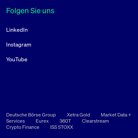
Folgen Sie uns
LinkedIn
Instagram
YouTube
Deutsche Börse Group
Xetra Gold
Market Data +
Services
Eurex
360T
Clearstream
Crypto Finance
ISS STOXX