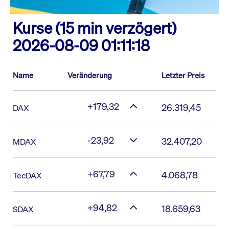
Kurse (15 min verzögert)
2026-08-09 01:11:18
Name
Veränderung
Letzter Preis
+179,32
26.319,45
DAX
-23,92
32.407,20
MDAX
+67,79
4.068,78
TecDAX
+94,82
18.659,63
SDAX