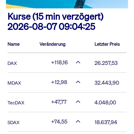
Kurse (15 min verzögert)
2026-08-07 09:04:25
Name
Veränderung
Letzter Preis
+118,16
26.257,53
DAX
+12,98
32.443,90
MDAX
+47,77
4.048,00
TecDAX
+74,55
18.637,94
SDAX