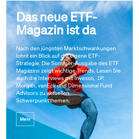
Das neue ETF-
Magazin ist da
Nach den jüngsten Marktschwankungen
lohnt ein Blick auf die eigene ETF-
Strategie. Die Sommer-Ausgabe des ETF
Magazins zeigt wichtige Trends. Lesen Sie
auch die Interviews mit Invesco, J.P.
Morgan, vanEck und Dimensional Fund
Advisors zu aktuellen
Schwerpunktthemen.
Mehr