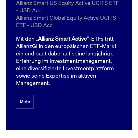
um d
Allianz Smart US Equity Active UCITS ETF
anzu
- USD Acc
ApplicationGatewayAffinityCORS
www.cashmarket.deutsche-
Session
Dies
Allianz Smart Global Equity Active UCITS
boerse.com
Ver
Last
ETF - USD Acc
um s
Clie
glei
Mit den „
Allianz Smart Active
“-ETFs tritt
Brow
werd
AllianzGI in den europäischen ETF-Markt
Benu
ein und baut dabei auf seine langjährige
die 
effe
Erfahrung im Investmentmanagement,
Ress
verb
eine diversifizierte Investmentplattform
unte
(Cro
sowie seine Expertise im aktiven
Shar
Management.
Bear
in v
Bere
Mehr
Gültig
Name
Anbieter / Domain
Beschreibung
Anbieter /
bis
Gültig
Name
Beschreibung
Domain
bis
_pk_id.7.931a
www.cashmarket.deutsche-
1 Jahr
Dieser Cookie-Name
boerse.com
ist mit der Open-