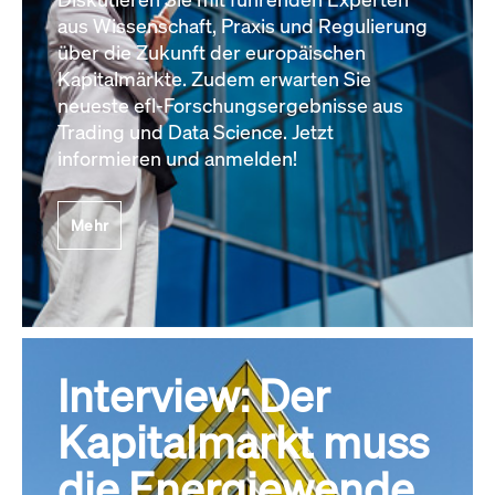
aus Wissenschaft, Praxis und Regulierung
über die Zukunft der europäischen
Kapitalmärkte. Zudem erwarten Sie
neueste efl-Forschungsergebnisse aus
Trading und Data Science. Jetzt
informieren und anmelden!
Mehr
Interview: Der
Kapitalmarkt muss
die Energiewende