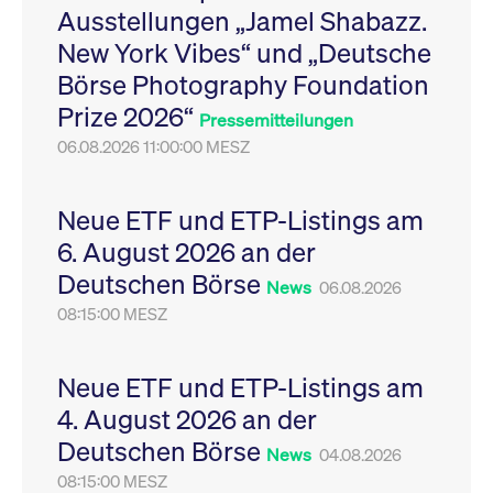
Ausstellungen „Jamel Shabazz.
Leistung der Website
VISITOR_PRIVACY_METADATA
YouTube
6
Dieses Cookie dient 
zu messen. Es handelt
.youtube.com
Monate
Speicherung der
New York Vibes“ und „Deutsche
sich um ein Muster-
Einwilligungs- und
Cookie, bei dem auf
Datenschutzbestim
Börse Photography Foundation
das Präfix _pk_ses
des Nutzers für ihre
eine kurze Reihe von
Interaktion mit der W
Prize 2026“
Zahlen und
Es erfasst Daten über
Pressemitteilungen
Buchstaben folgt, bei
Einwilligung des Bes
der es sich vermutlich
06.08.2026 11:00:00 MESZ
in Bezug auf verschi
um einen
Datenschutzrichtlini
Referenzcode für die
-einstellungen, um
Domain handelt, die
sicherzustellen, dass 
das Cookie setzt.
Präferenzen in zukünf
Neue ETF und ETP-Listings am
Sitzungen geehrt wer
6. August 2026 an der
Deutschen Börse
News
06.08.2026
08:15:00 MESZ
Neue ETF und ETP-Listings am
4. August 2026 an der
Deutschen Börse
News
04.08.2026
08:15:00 MESZ