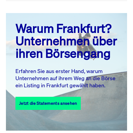
August 26
prev
next
Warum Frankfurt?
MO.
DI.
MI.
DO.
FR.
SA.
SO.
Unternehmen über
1
2
ihren Börsengang
3
4
5
6
8
9
7
10
11
12
13
14
15
16
Erfahren Sie aus erster Hand, warum
Unternehmen auf ihrem Weg an die Börse
17
18
19
20
21
22
23
ein Listing in Frankfurt gewählt haben.
24
25
27
28
29
30
26
Jetzt die Statements ansehen
31
Alle Events