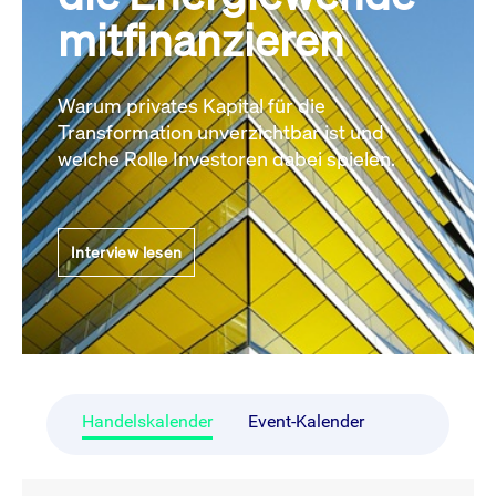
mitfinanzieren
Warum privates Kapital für die
Transformation unverzichtbar ist und
welche Rolle Investoren dabei spielen.
Interview lesen
Handelskalender
Event-Kalender