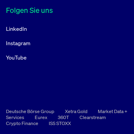
Folgen Sie uns
LinkedIn
Instagram
YouTube
Deutsche Börse Group
Xetra Gold
Market Data +
Services
Eurex
360T
Clearstream
Crypto Finance
ISS STOXX