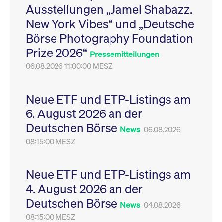
Ausstellungen „Jamel Shabazz.
Leistung der Website
VISITOR_PRIVACY_METADATA
YouTube
6
Dieses Cookie dient 
zu messen. Es handelt
.youtube.com
Monate
Speicherung der
New York Vibes“ und „Deutsche
sich um ein Muster-
Einwilligungs- und
Cookie, bei dem auf
Datenschutzbestim
Börse Photography Foundation
das Präfix _pk_ses
des Nutzers für ihre
eine kurze Reihe von
Interaktion mit der W
Prize 2026“
Zahlen und
Es erfasst Daten über
Pressemitteilungen
Buchstaben folgt, bei
Einwilligung des Bes
der es sich vermutlich
06.08.2026 11:00:00 MESZ
in Bezug auf verschi
um einen
Datenschutzrichtlini
Referenzcode für die
-einstellungen, um
Domain handelt, die
sicherzustellen, dass 
das Cookie setzt.
Präferenzen in zukünf
Neue ETF und ETP-Listings am
Sitzungen geehrt wer
6. August 2026 an der
Deutschen Börse
News
06.08.2026
08:15:00 MESZ
Neue ETF und ETP-Listings am
4. August 2026 an der
Deutschen Börse
News
04.08.2026
08:15:00 MESZ