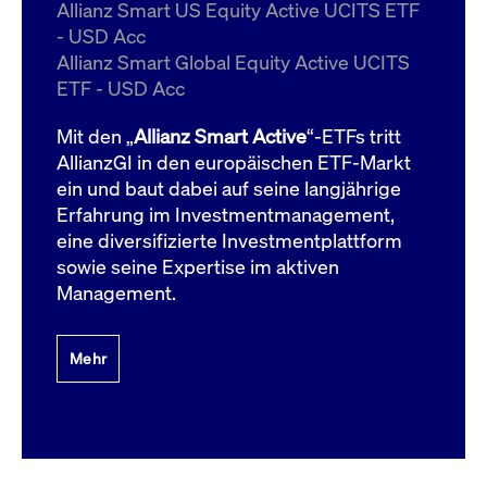
um d
Allianz Smart US Equity Active UCITS ETF
anzu
- USD Acc
ApplicationGatewayAffinityCORS
www.cashmarket.deutsche-
Session
Dies
Allianz Smart Global Equity Active UCITS
boerse.com
Ver
Last
ETF - USD Acc
um s
Clie
glei
Mit den „
Allianz Smart Active
“-ETFs tritt
Brow
werd
AllianzGI in den europäischen ETF-Markt
Benu
ein und baut dabei auf seine langjährige
die 
effe
Erfahrung im Investmentmanagement,
Ress
verb
eine diversifizierte Investmentplattform
unte
(Cro
sowie seine Expertise im aktiven
Shar
Management.
Bear
in v
Bere
Mehr
Gültig
Name
Anbieter / Domain
Beschreibung
Anbieter /
bis
Gültig
Name
Beschreibung
Domain
bis
_pk_id.7.931a
www.cashmarket.deutsche-
1 Jahr
Dieser Cookie-Name
boerse.com
ist mit der Open-