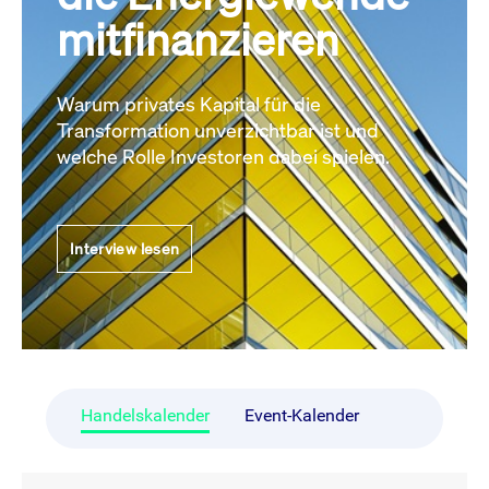
mitfinanzieren
Warum privates Kapital für die
Transformation unverzichtbar ist und
welche Rolle Investoren dabei spielen.
Interview lesen
Handelskalender
Event-Kalender