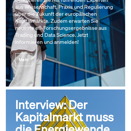
aus Wissenschaft, Praxis und Regulierung
über die Zukunft der europäischen
Kapitalmärkte. Zudem erwarten Sie
neueste efl-Forschungsergebnisse aus
Trading und Data Science. Jetzt
informieren und anmelden!
Mehr
Interview: Der
Kapitalmarkt muss
die Energiewende