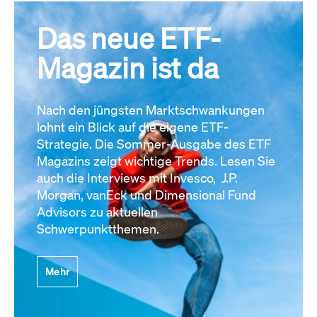
Das neue ETF-
Magazin ist da
Nach den jüngsten Marktschwankungen
lohnt ein Blick auf die eigene ETF-
Strategie. Die Sommer-Ausgabe des ETF
Magazins zeigt wichtige Trends. Lesen Sie
auch die Interviews mit Invesco, J.P.
Morgan, vanEck und Dimensional Fund
Advisors zu aktuellen
Schwerpunktthemen.
Mehr