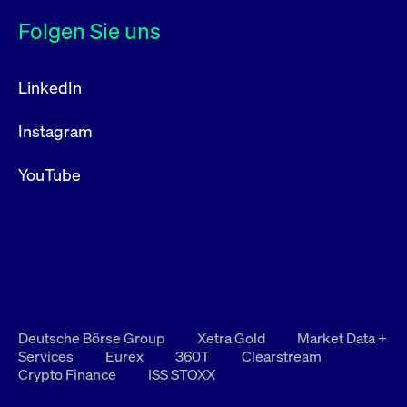
Folgen Sie uns
LinkedIn
Instagram
YouTube
Deutsche Börse Group
Xetra Gold
Market Data +
Services
Eurex
360T
Clearstream
Crypto Finance
ISS STOXX