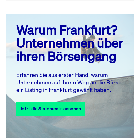
August 26
prev
next
Warum Frankfurt?
MO.
DI.
MI.
DO.
FR.
SA.
SO.
Unternehmen über
1
2
ihren Börsengang
3
4
5
6
7
8
9
10
11
12
13
14
15
16
Erfahren Sie aus erster Hand, warum
Unternehmen auf ihrem Weg an die Börse
17
18
19
20
21
22
23
ein Listing in Frankfurt gewählt haben.
24
25
27
28
29
30
26
Jetzt die Statements ansehen
31
Alle Events