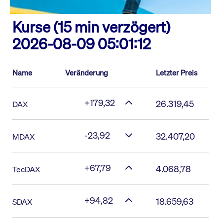
Kurse (15 min verzögert)
2026-08-09 05:01:12
Name
Veränderung
Letzter Preis
+179,32
26.319,45
DAX
-23,92
32.407,20
MDAX
+67,79
4.068,78
TecDAX
+94,82
18.659,63
SDAX