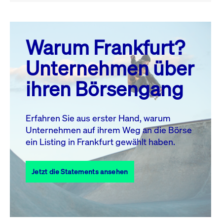
August 26
prev
next
Warum Frankfurt?
MO.
DI.
MI.
DO.
FR.
SA.
SO.
Unternehmen über
1
2
ihren Börsengang
3
4
5
6
7
8
9
10
11
12
13
14
15
16
Erfahren Sie aus erster Hand, warum
Unternehmen auf ihrem Weg an die Börse
17
18
19
20
21
22
23
ein Listing in Frankfurt gewählt haben.
24
25
27
28
29
30
26
Jetzt die Statements ansehen
31
Alle Events