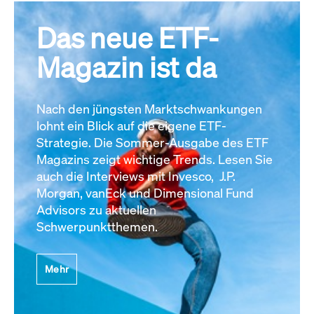
Das neue ETF-
Magazin ist da
Nach den jüngsten Marktschwankungen
lohnt ein Blick auf die eigene ETF-
Strategie. Die Sommer-Ausgabe des ETF
Magazins zeigt wichtige Trends. Lesen Sie
auch die Interviews mit Invesco, J.P.
Morgan, vanEck und Dimensional Fund
Advisors zu aktuellen
Schwerpunktthemen.
Mehr