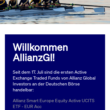
Jetzt abonnieren
institutionellen Kunden Zugang zu einem
Dark Pool, der die effiziente Ausführung
zum Midpoint-Preis ermöglicht.
Mehr
Willkommen
AllianzGI!
Seit dem 17. Juli sind die ersten Active
Exchange Traded Funds von Allianz Global
Investors an der Deutschen Börse
handelbar:
Allianz Smart Europe Equity Active UCITS
ETF - EUR Acc