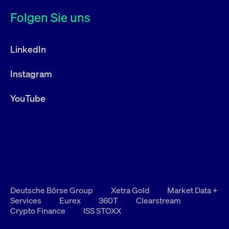
Folgen Sie uns
LinkedIn
Instagram
YouTube
Deutsche Börse Group
Xetra Gold
Market Data +
Services
Eurex
360T
Clearstream
Crypto Finance
ISS STOXX