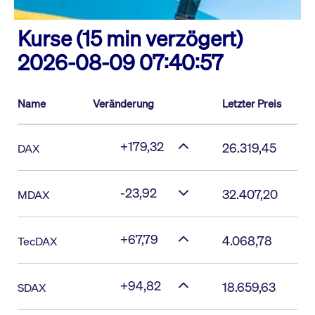
Kurse (15 min verzögert)
2026-08-09 07:40:57
Name
Veränderung
Letzter Preis
+179,32
26.319,45
DAX
-23,92
32.407,20
MDAX
+67,79
4.068,78
TecDAX
+94,82
18.659,63
SDAX