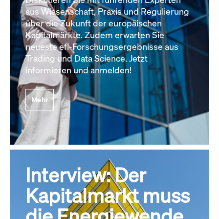
aus Wissenschaft, Praxis und Regulierung
über die Zukunft der europäischen
Kapitalmärkte. Zudem erwarten Sie
neueste efl-Forschungsergebnisse aus
Trading und Data Science. Jetzt
informieren und anmelden!
Mehr
Interview: Der
Kapitalmarkt muss
die Energiewende