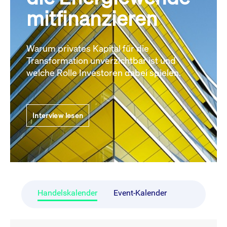
mitfinanzieren
Warum privates Kapital für die
Transformation unverzichtbar ist und
welche Rolle Investoren dabei spielen.
Interview lesen
Handelskalender
Event-Kalender