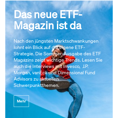
Das neue ETF-
Magazin ist da
Nach den jüngsten Marktschwankungen
lohnt ein Blick auf die eigene ETF-
Strategie. Die Sommer-Ausgabe des ETF
Magazins zeigt wichtige Trends. Lesen Sie
auch die Interviews mit Invesco, J.P.
Morgan, vanEck und Dimensional Fund
Advisors zu aktuellen
Schwerpunktthemen.
Mehr