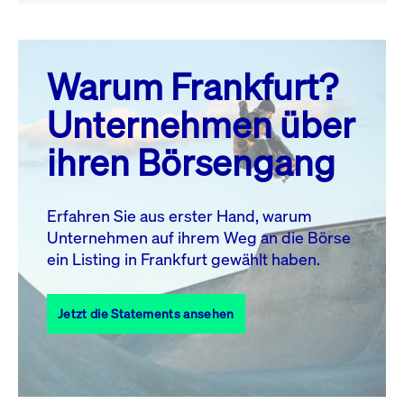
August 26
prev
next
Warum Frankfurt?
MO.
DI.
MI.
DO.
FR.
SA.
SO.
Unternehmen über
1
2
ihren Börsengang
3
4
5
6
7
8
9
10
11
12
13
14
15
16
Erfahren Sie aus erster Hand, warum
Unternehmen auf ihrem Weg an die Börse
17
18
19
20
21
22
23
ein Listing in Frankfurt gewählt haben.
24
25
27
28
29
30
26
Jetzt die Statements ansehen
31
Alle Events