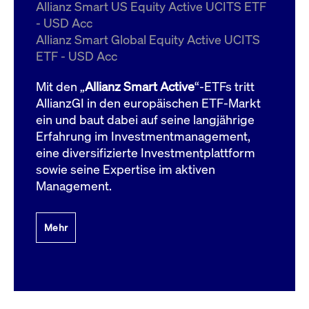
um d
Allianz Smart US Equity Active UCITS ETF
anzu
- USD Acc
ApplicationGatewayAffinityCORS
www.cashmarket.deutsche-
Session
Dies
Allianz Smart Global Equity Active UCITS
boerse.com
Ver
Last
ETF - USD Acc
um s
Clie
glei
Mit den „
Allianz Smart Active
“-ETFs tritt
Brow
werd
AllianzGI in den europäischen ETF-Markt
Benu
ein und baut dabei auf seine langjährige
die 
effe
Erfahrung im Investmentmanagement,
Ress
verb
eine diversifizierte Investmentplattform
unte
(Cro
sowie seine Expertise im aktiven
Shar
Management.
Bear
in v
Bere
Mehr
Gültig
Name
Anbieter / Domain
Beschreibung
Anbieter /
bis
Gültig
Name
Beschreibung
Domain
bis
_pk_id.7.931a
www.cashmarket.deutsche-
1 Jahr
Dieser Cookie-Name
boerse.com
ist mit der Open-