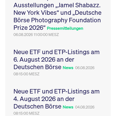
Ausstellungen „Jamel Shabazz.
Leistung der Website
VISITOR_PRIVACY_METADATA
YouTube
6
Dieses Cookie dient 
zu messen. Es handelt
.youtube.com
Monate
Speicherung der
New York Vibes“ und „Deutsche
sich um ein Muster-
Einwilligungs- und
Cookie, bei dem auf
Datenschutzbestim
Börse Photography Foundation
das Präfix _pk_ses
des Nutzers für ihre
eine kurze Reihe von
Interaktion mit der W
Prize 2026“
Zahlen und
Es erfasst Daten über
Pressemitteilungen
Buchstaben folgt, bei
Einwilligung des Bes
der es sich vermutlich
06.08.2026 11:00:00 MESZ
in Bezug auf verschi
um einen
Datenschutzrichtlini
Referenzcode für die
-einstellungen, um
Domain handelt, die
sicherzustellen, dass 
das Cookie setzt.
Präferenzen in zukünf
Neue ETF und ETP-Listings am
Sitzungen geehrt wer
6. August 2026 an der
Deutschen Börse
News
06.08.2026
08:15:00 MESZ
Neue ETF und ETP-Listings am
4. August 2026 an der
Deutschen Börse
News
04.08.2026
08:15:00 MESZ