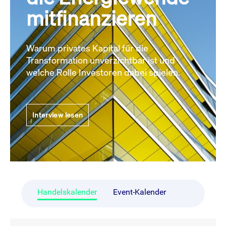
mitfinanzieren
Warum privates Kapital für die
Transformation unverzichtbar ist und
welche Rolle Investoren dabei spielen.
Interview lesen
Handelskalender
Event-Kalender