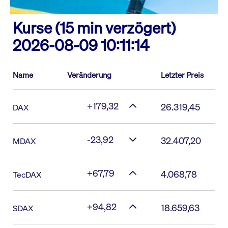
Kurse (15 min verzögert)
2026-08-09 10:11:14
Name
Veränderung
Letzter Preis
+179,32
26.319,45
DAX
-23,92
32.407,20
MDAX
+67,79
4.068,78
TecDAX
+94,82
18.659,63
SDAX