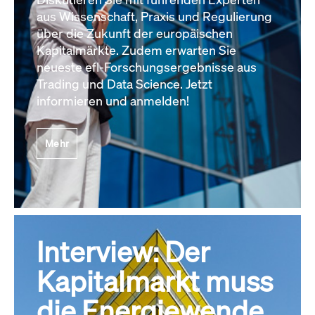
aus Wissenschaft, Praxis und Regulierung
über die Zukunft der europäischen
Kapitalmärkte. Zudem erwarten Sie
neueste efl-Forschungsergebnisse aus
Trading und Data Science. Jetzt
informieren und anmelden!
Mehr
Interview: Der
Kapitalmarkt muss
die Energiewende