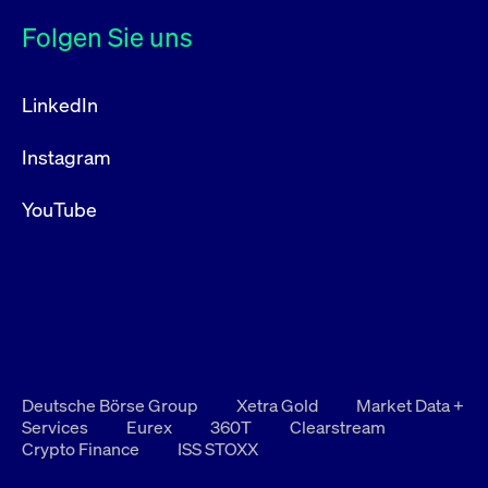
Folgen Sie uns
LinkedIn
Instagram
YouTube
Deutsche Börse Group
Xetra Gold
Market Data +
Services
Eurex
360T
Clearstream
Crypto Finance
ISS STOXX