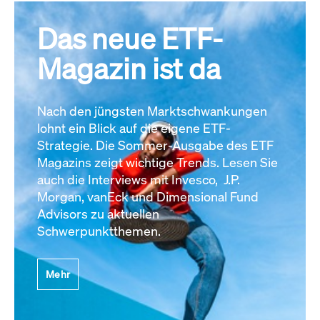
Das neue ETF-
Magazin ist da
Nach den jüngsten Marktschwankungen
lohnt ein Blick auf die eigene ETF-
Strategie. Die Sommer-Ausgabe des ETF
Magazins zeigt wichtige Trends. Lesen Sie
auch die Interviews mit Invesco, J.P.
Morgan, vanEck und Dimensional Fund
Advisors zu aktuellen
Schwerpunktthemen.
Mehr