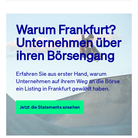
August 26
prev
next
Warum Frankfurt?
MO.
DI.
MI.
DO.
FR.
SA.
SO.
Unternehmen über
1
2
ihren Börsengang
3
4
5
6
7
9
8
10
11
12
13
14
15
16
Erfahren Sie aus erster Hand, warum
Unternehmen auf ihrem Weg an die Börse
17
18
19
20
21
22
23
ein Listing in Frankfurt gewählt haben.
24
25
27
28
29
30
26
Jetzt die Statements ansehen
31
Alle Events