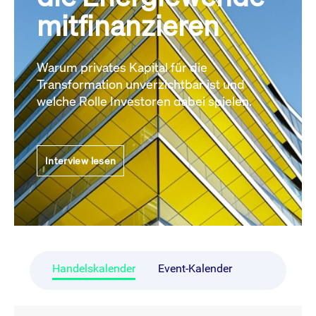
mitfinanzieren
Warum privates Kapital für die
Transformation unverzichtbar ist und
welche Rolle Investoren dabei spielen.
Interview lesen
Handelskalender
Event-Kalender