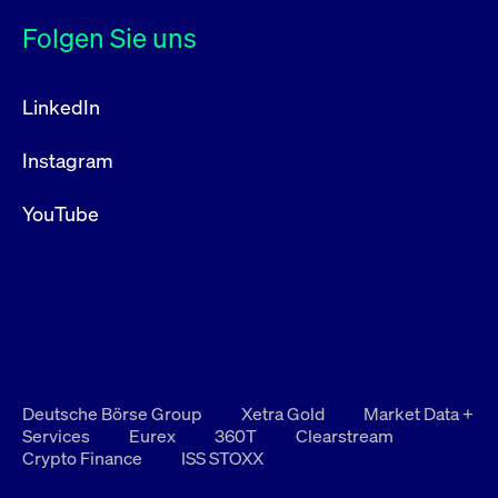
Folgen Sie uns
LinkedIn
Instagram
YouTube
Deutsche Börse Group
Xetra Gold
Market Data +
Services
Eurex
360T
Clearstream
Crypto Finance
ISS STOXX