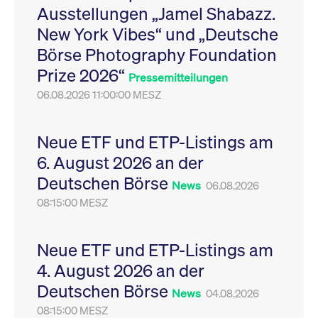
Ausstellungen „Jamel Shabazz.
Leistung der Website
VISITOR_PRIVACY_METADATA
YouTube
6
Dieses Cookie dient 
zu messen. Es handelt
.youtube.com
Monate
Speicherung der
New York Vibes“ und „Deutsche
sich um ein Muster-
Einwilligungs- und
Cookie, bei dem auf
Datenschutzbestim
Börse Photography Foundation
das Präfix _pk_ses
des Nutzers für ihre
eine kurze Reihe von
Interaktion mit der W
Prize 2026“
Zahlen und
Es erfasst Daten über
Pressemitteilungen
Buchstaben folgt, bei
Einwilligung des Bes
der es sich vermutlich
06.08.2026 11:00:00 MESZ
in Bezug auf verschi
um einen
Datenschutzrichtlini
Referenzcode für die
-einstellungen, um
Domain handelt, die
sicherzustellen, dass 
das Cookie setzt.
Präferenzen in zukünf
Neue ETF und ETP-Listings am
Sitzungen geehrt wer
6. August 2026 an der
Deutschen Börse
News
06.08.2026
08:15:00 MESZ
Neue ETF und ETP-Listings am
4. August 2026 an der
Deutschen Börse
News
04.08.2026
08:15:00 MESZ