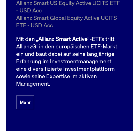
um d
Allianz Smart US Equity Active UCITS ETF
anzu
- USD Acc
ApplicationGatewayAffinityCORS
www.cashmarket.deutsche-
Session
Dies
Allianz Smart Global Equity Active UCITS
boerse.com
Ver
Last
ETF - USD Acc
um s
Clie
glei
Mit den „
Allianz Smart Active
“-ETFs tritt
Brow
werd
AllianzGI in den europäischen ETF-Markt
Benu
ein und baut dabei auf seine langjährige
die 
effe
Erfahrung im Investmentmanagement,
Ress
verb
eine diversifizierte Investmentplattform
unte
(Cro
sowie seine Expertise im aktiven
Shar
Management.
Bear
in v
Bere
Mehr
Gültig
Name
Anbieter / Domain
Beschreibung
Anbieter /
bis
Gültig
Name
Beschreibung
Domain
bis
_pk_id.7.931a
www.cashmarket.deutsche-
1 Jahr
Dieser Cookie-Name
boerse.com
ist mit der Open-