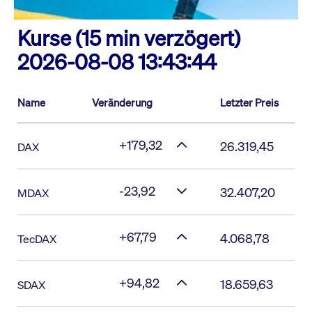
Kurse (15 min verzögert)
2026-08-08 13:43:44
Name
Veränderung
Letzter Preis
+179,32
26.319,45
DAX
-23,92
32.407,20
MDAX
+67,79
4.068,78
TecDAX
+94,82
18.659,63
SDAX