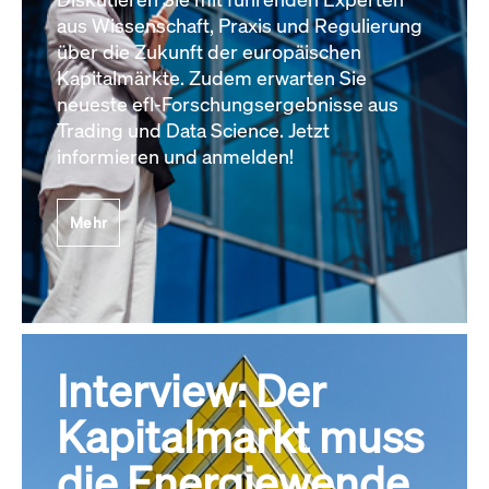
aus Wissenschaft, Praxis und Regulierung
über die Zukunft der europäischen
Kapitalmärkte. Zudem erwarten Sie
neueste efl-Forschungsergebnisse aus
Trading und Data Science. Jetzt
informieren und anmelden!
Mehr
Interview: Der
Kapitalmarkt muss
die Energiewende