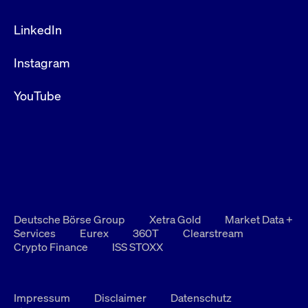
LinkedIn
Instagram
YouTube
Deutsche Börse Group
Xetra Gold
Market Data +
Services
Eurex
360T
Clearstream
Crypto Finance
ISS STOXX
Impressum
Disclaimer
Datenschutz