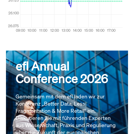
efl Annual
Conference 2026
Gemeinsam mit dem efl laden wir zur
Konferenz „Better Data, Less
Fragmentation & More Retail“ ein.
Diskutieren Sie mit führenden Experten
aus Wissenschaft, Praxis und Regulierung
über die Zukunft der europäischen