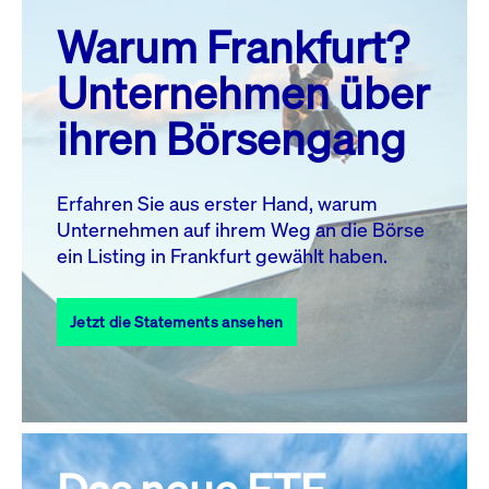
prev
next
Warum Frankfurt?
MO.
DI.
MI.
DO.
FR.
SA.
SO.
Unternehmen über
1
2
ihren Börsengang
3
4
5
6
8
9
7
10
11
12
13
14
15
16
Erfahren Sie aus erster Hand, warum
Unternehmen auf ihrem Weg an die Börse
17
18
19
20
21
22
23
ein Listing in Frankfurt gewählt haben.
24
25
27
28
29
30
26
Jetzt die Statements ansehen
31
Alle Events