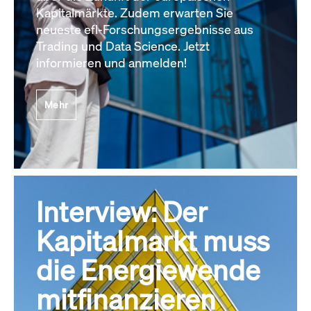
Kapitalmärkte. Zudem erwarten Sie
neueste efl-Forschungsergebnisse aus
Trading und Data Science. Jetzt
informieren und anmelden!
Mehr
Interview: Der
Kapitalmarkt muss
die Energiewende
mitfinanzieren