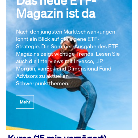
Das neue ETF-
Magazin ist da
Nach den jüngsten Marktschwankungen
lohnt ein Blick auf die eigene ETF-
Strategie. Die Sommer-Ausgabe des ETF
Magazins zeigt wichtige Trends. Lesen Sie
auch die Interviews mit Invesco, J.P.
Morgan, vanEck und Dimensional Fund
Advisors zu aktuellen
Schwerpunktthemen.
Mehr