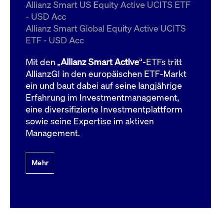
um d
Allianz Smart US Equity Active UCITS ETF
anzu
- USD Acc
ApplicationGatewayAffinityCORS
www.cashmarket.deutsche-
Session
Dies
Allianz Smart Global Equity Active UCITS
boerse.com
Ver
Last
ETF - USD Acc
um s
Clie
glei
Mit den „
Allianz Smart Active
“-ETFs tritt
Brow
werd
AllianzGI in den europäischen ETF-Markt
Benu
ein und baut dabei auf seine langjährige
die 
effe
Erfahrung im Investmentmanagement,
Ress
verb
eine diversifizierte Investmentplattform
unte
(Cro
sowie seine Expertise im aktiven
Shar
Management.
Bear
in v
Bere
Mehr
Gültig
Name
Anbieter / Domain
Beschreibung
Anbieter /
bis
Gültig
Name
Beschreibung
Domain
bis
_pk_id.7.931a
www.cashmarket.deutsche-
1 Jahr
Dieser Cookie-Name
boerse.com
ist mit der Open-