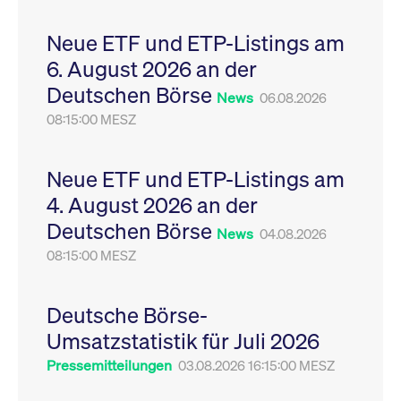
Leistung der Website
VISITOR_PRIVACY_METADATA
YouTube
6
Dieses Cookie dient 
zu messen. Es handelt
.youtube.com
Monate
Speicherung der
Neue ETF und ETP-Listings am
sich um ein Muster-
Einwilligungs- und
Cookie, bei dem auf
Datenschutzbestim
6. August 2026 an der
das Präfix _pk_ses
des Nutzers für ihre
eine kurze Reihe von
Interaktion mit der W
Deutschen Börse
Zahlen und
Es erfasst Daten über
News
06.08.2026
Buchstaben folgt, bei
Einwilligung des Bes
der es sich vermutlich
08:15:00 MESZ
in Bezug auf verschi
um einen
Datenschutzrichtlini
Referenzcode für die
-einstellungen, um
Domain handelt, die
sicherzustellen, dass 
das Cookie setzt.
Präferenzen in zukünf
Neue ETF und ETP-Listings am
Sitzungen geehrt wer
4. August 2026 an der
Deutschen Börse
News
04.08.2026
08:15:00 MESZ
Deutsche Börse-
Umsatzstatistik für Juli 2026
Pressemitteilungen
03.08.2026 16:15:00 MESZ