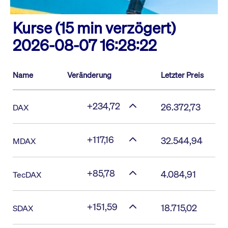
Kurse (15 min verzögert)
2026-08-07 16:28:22
Name
Veränderung
Letzter Preis
+234,72
26.372,73
DAX
+117,16
32.544,94
MDAX
+85,78
4.084,91
TecDAX
+151,59
18.715,02
SDAX