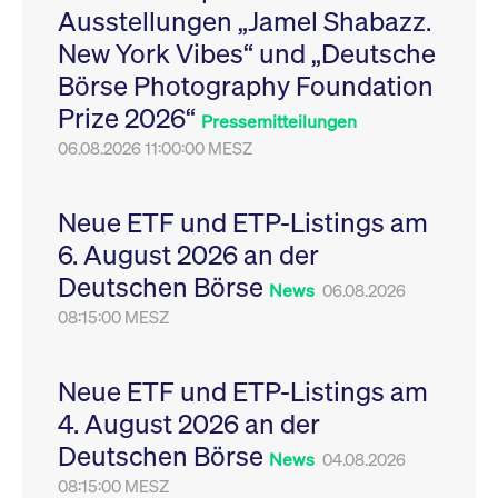
Ausstellungen „Jamel Shabazz.
Leistung der Website
VISITOR_PRIVACY_METADATA
YouTube
6
Dieses Cookie dient 
zu messen. Es handelt
.youtube.com
Monate
Speicherung der
New York Vibes“ und „Deutsche
sich um ein Muster-
Einwilligungs- und
Cookie, bei dem auf
Datenschutzbestim
Börse Photography Foundation
das Präfix _pk_ses
des Nutzers für ihre
eine kurze Reihe von
Interaktion mit der W
Prize 2026“
Zahlen und
Es erfasst Daten über
Pressemitteilungen
Buchstaben folgt, bei
Einwilligung des Bes
der es sich vermutlich
06.08.2026 11:00:00 MESZ
in Bezug auf verschi
um einen
Datenschutzrichtlini
Referenzcode für die
-einstellungen, um
Domain handelt, die
sicherzustellen, dass 
das Cookie setzt.
Präferenzen in zukünf
Neue ETF und ETP-Listings am
Sitzungen geehrt wer
6. August 2026 an der
Deutschen Börse
News
06.08.2026
08:15:00 MESZ
Neue ETF und ETP-Listings am
4. August 2026 an der
Deutschen Börse
News
04.08.2026
08:15:00 MESZ