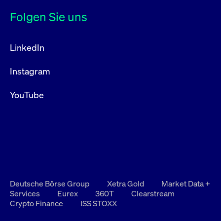
Folgen Sie uns
LinkedIn
Instagram
YouTube
Deutsche Börse Group
Xetra Gold
Market Data +
Services
Eurex
360T
Clearstream
Crypto Finance
ISS STOXX