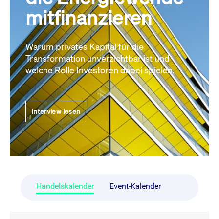
mitfinanzieren
Warum privates Kapital für die
Transformation unverzichtbar ist und
welche Rolle Investoren dabei spielen.
Interview lesen
Handelskalender
Event-Kalender