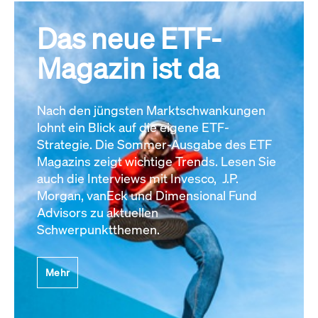
Das neue ETF-
Magazin ist da
Nach den jüngsten Marktschwankungen
lohnt ein Blick auf die eigene ETF-
Strategie. Die Sommer-Ausgabe des ETF
Magazins zeigt wichtige Trends. Lesen Sie
auch die Interviews mit Invesco, J.P.
Morgan, vanEck und Dimensional Fund
Advisors zu aktuellen
Schwerpunktthemen.
Mehr