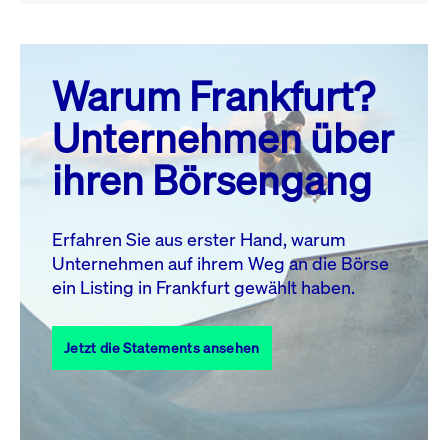
August 26
prev
next
Warum Frankfurt?
MO.
DI.
MI.
DO.
FR.
SA.
SO.
Unternehmen über
1
2
ihren Börsengang
3
4
5
6
8
9
7
10
11
12
13
14
15
16
Erfahren Sie aus erster Hand, warum
Unternehmen auf ihrem Weg an die Börse
17
18
19
20
21
22
23
ein Listing in Frankfurt gewählt haben.
24
25
27
28
29
30
26
Jetzt die Statements ansehen
31
Alle Events