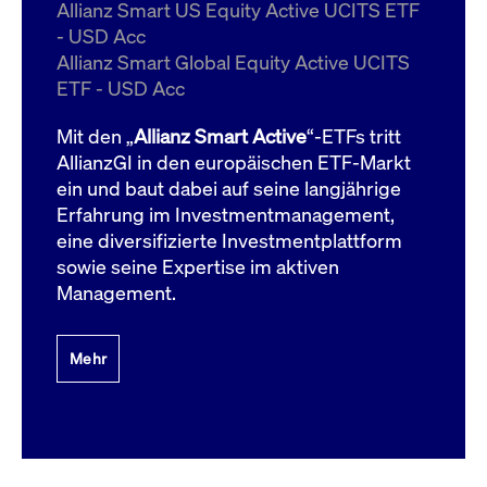
um d
Allianz Smart US Equity Active UCITS ETF
anzu
- USD Acc
ApplicationGatewayAffinityCORS
www.cashmarket.deutsche-
Session
Dies
Allianz Smart Global Equity Active UCITS
boerse.com
Ver
Last
ETF - USD Acc
um s
Clie
glei
Mit den „
Allianz Smart Active
“-ETFs tritt
Brow
werd
AllianzGI in den europäischen ETF-Markt
Benu
ein und baut dabei auf seine langjährige
die 
effe
Erfahrung im Investmentmanagement,
Ress
verb
eine diversifizierte Investmentplattform
unte
(Cro
sowie seine Expertise im aktiven
Shar
Management.
Bear
in v
Bere
Mehr
Gültig
Name
Anbieter / Domain
Beschreibung
Anbieter /
bis
Gültig
Name
Beschreibung
Domain
bis
_pk_id.7.931a
www.cashmarket.deutsche-
1 Jahr
Dieser Cookie-Name
boerse.com
ist mit der Open-