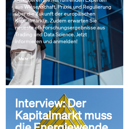
aus Wissenschaft, Praxis und Regulierung
über die Zukunft der europäischen
Kapitalmärkte. Zudem erwarten Sie
neueste efl-Forschungsergebnisse aus
Trading und Data Science. Jetzt
informieren und anmelden!
Mehr
Interview: Der
Kapitalmarkt muss
die Energiewende