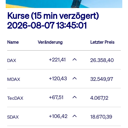
Kurse (15 min verzögert)
2026-08-07 13:45:01
Name
Veränderung
Letzter Preis
+221,41
26.358,40
DAX
+120,43
32.549,97
MDAX
+67,51
4.067,12
TecDAX
+106,42
18.670,39
SDAX