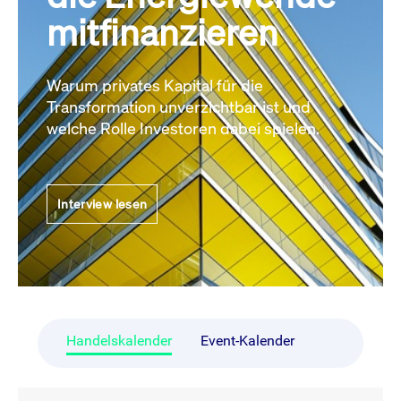
mitfinanzieren
Warum privates Kapital für die
Transformation unverzichtbar ist und
welche Rolle Investoren dabei spielen.
Interview lesen
Handelskalender
Event-Kalender