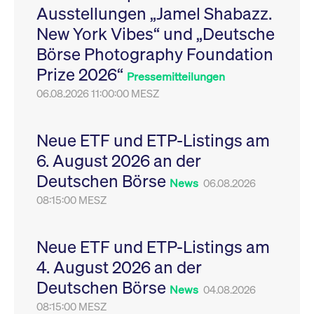
Ausstellungen „Jamel Shabazz.
Leistung der Website
VISITOR_PRIVACY_METADATA
YouTube
6
Dieses Cookie dient 
zu messen. Es handelt
.youtube.com
Monate
Speicherung der
New York Vibes“ und „Deutsche
sich um ein Muster-
Einwilligungs- und
Cookie, bei dem auf
Datenschutzbestim
Börse Photography Foundation
das Präfix _pk_ses
des Nutzers für ihre
eine kurze Reihe von
Interaktion mit der W
Prize 2026“
Zahlen und
Es erfasst Daten über
Pressemitteilungen
Buchstaben folgt, bei
Einwilligung des Bes
der es sich vermutlich
06.08.2026 11:00:00 MESZ
in Bezug auf verschi
um einen
Datenschutzrichtlini
Referenzcode für die
-einstellungen, um
Domain handelt, die
sicherzustellen, dass 
das Cookie setzt.
Präferenzen in zukünf
Neue ETF und ETP-Listings am
Sitzungen geehrt wer
6. August 2026 an der
Deutschen Börse
News
06.08.2026
08:15:00 MESZ
Neue ETF und ETP-Listings am
4. August 2026 an der
Deutschen Börse
News
04.08.2026
08:15:00 MESZ