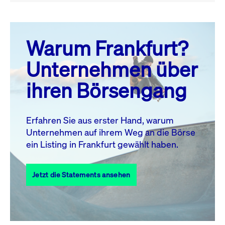
August 26
prev
next
Warum Frankfurt?
MO.
DI.
MI.
DO.
FR.
SA.
SO.
Unternehmen über
1
2
ihren Börsengang
3
4
5
6
8
9
7
10
11
12
13
14
15
16
Erfahren Sie aus erster Hand, warum
Unternehmen auf ihrem Weg an die Börse
17
18
19
20
21
22
23
ein Listing in Frankfurt gewählt haben.
24
25
27
28
29
30
26
Jetzt die Statements ansehen
31
Alle Events