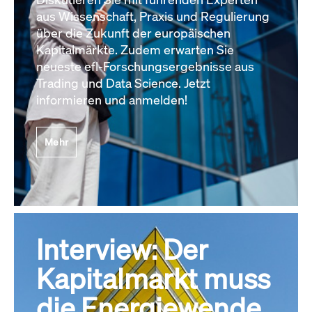
aus Wissenschaft, Praxis und Regulierung
über die Zukunft der europäischen
Kapitalmärkte. Zudem erwarten Sie
neueste efl-Forschungsergebnisse aus
Trading und Data Science. Jetzt
informieren und anmelden!
Mehr
Interview: Der
Kapitalmarkt muss
die Energiewende