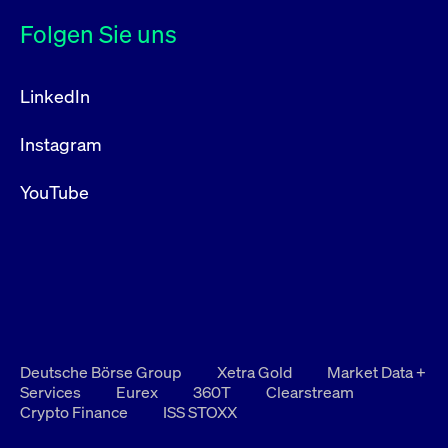
Folgen Sie uns
LinkedIn
Instagram
YouTube
Deutsche Börse Group
Xetra Gold
Market Data +
Services
Eurex
360T
Clearstream
Crypto Finance
ISS STOXX