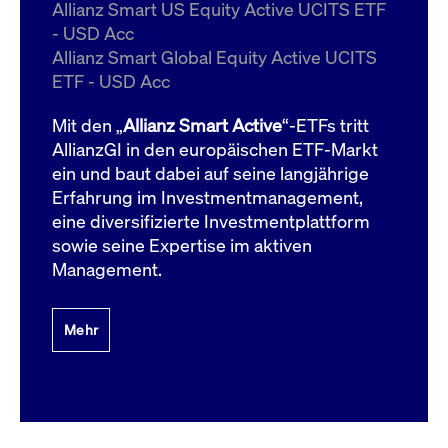
um d
Allianz Smart US Equity Active UCITS ETF
anzu
- USD Acc
ApplicationGatewayAffinityCORS
www.cashmarket.deutsche-
Session
Dies
Allianz Smart Global Equity Active UCITS
boerse.com
Ver
Last
ETF - USD Acc
um s
Clie
glei
Mit den „
Allianz Smart Active
“-ETFs tritt
Brow
werd
AllianzGI in den europäischen ETF-Markt
Benu
ein und baut dabei auf seine langjährige
die 
effe
Erfahrung im Investmentmanagement,
Ress
verb
eine diversifizierte Investmentplattform
unte
(Cro
sowie seine Expertise im aktiven
Shar
Management.
Bear
in v
Bere
Mehr
Gültig
Name
Anbieter / Domain
Beschreibung
Anbieter /
bis
Gültig
Name
Beschreibung
Domain
bis
_pk_id.7.931a
www.cashmarket.deutsche-
1 Jahr
Dieser Cookie-Name
boerse.com
ist mit der Open-