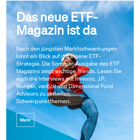
Das neue ETF-
Magazin ist da
Nach den jüngsten Marktschwankungen
lohnt ein Blick auf die eigene ETF-
Strategie. Die Sommer-Ausgabe des ETF
Magazins zeigt wichtige Trends. Lesen Sie
auch die Interviews mit Invesco, J.P.
Morgan, vanEck und Dimensional Fund
Advisors zu aktuellen
Schwerpunktthemen.
Mehr