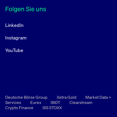
Folgen Sie uns
LinkedIn
Instagram
YouTube
Deutsche Börse Group
Xetra Gold
Market Data +
Services
Eurex
360T
Clearstream
Crypto Finance
ISS STOXX