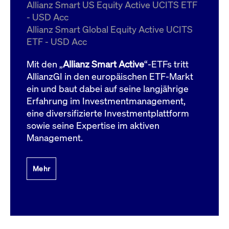
um d
Allianz Smart US Equity Active UCITS ETF
anzu
- USD Acc
ApplicationGatewayAffinityCORS
www.cashmarket.deutsche-
Session
Dies
Allianz Smart Global Equity Active UCITS
boerse.com
Ver
Last
ETF - USD Acc
um s
Clie
glei
Mit den „
Allianz Smart Active
“-ETFs tritt
Brow
werd
AllianzGI in den europäischen ETF-Markt
Benu
ein und baut dabei auf seine langjährige
die 
effe
Erfahrung im Investmentmanagement,
Ress
verb
eine diversifizierte Investmentplattform
unte
(Cro
sowie seine Expertise im aktiven
Shar
Management.
Bear
in v
Bere
Mehr
Gültig
Name
Anbieter / Domain
Beschreibung
Anbieter /
bis
Gültig
Name
Beschreibung
Domain
bis
_pk_id.7.931a
www.cashmarket.deutsche-
1 Jahr
Dieser Cookie-Name
boerse.com
ist mit der Open-