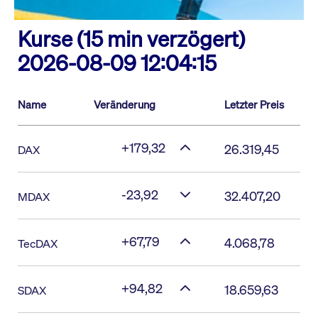
Kurse (15 min verzögert)
2026-08-09 12:04:15
Name
Veränderung
Letzter Preis
+179,32
26.319,45
DAX
-23,92
32.407,20
MDAX
+67,79
4.068,78
TecDAX
+94,82
18.659,63
SDAX