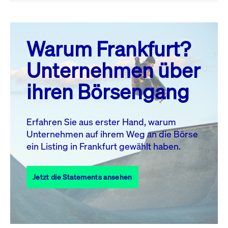
August 26
prev
next
Warum Frankfurt?
MO.
DI.
MI.
DO.
FR.
SA.
SO.
Unternehmen über
1
2
ihren Börsengang
3
4
5
6
7
8
9
10
11
12
13
14
15
16
Erfahren Sie aus erster Hand, warum
Unternehmen auf ihrem Weg an die Börse
17
18
19
20
21
22
23
ein Listing in Frankfurt gewählt haben.
24
25
27
28
29
30
26
Jetzt die Statements ansehen
31
Alle Events