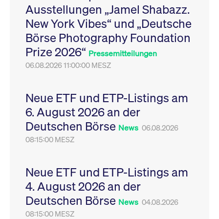
Ausstellungen „Jamel Shabazz.
Leistung der Website
VISITOR_PRIVACY_METADATA
YouTube
6
Dieses Cookie dient 
zu messen. Es handelt
.youtube.com
Monate
Speicherung der
New York Vibes“ und „Deutsche
sich um ein Muster-
Einwilligungs- und
Cookie, bei dem auf
Datenschutzbestim
Börse Photography Foundation
das Präfix _pk_ses
des Nutzers für ihre
eine kurze Reihe von
Interaktion mit der W
Prize 2026“
Zahlen und
Es erfasst Daten über
Pressemitteilungen
Buchstaben folgt, bei
Einwilligung des Bes
der es sich vermutlich
06.08.2026 11:00:00 MESZ
in Bezug auf verschi
um einen
Datenschutzrichtlini
Referenzcode für die
-einstellungen, um
Domain handelt, die
sicherzustellen, dass 
das Cookie setzt.
Präferenzen in zukünf
Neue ETF und ETP-Listings am
Sitzungen geehrt wer
6. August 2026 an der
Deutschen Börse
News
06.08.2026
08:15:00 MESZ
Neue ETF und ETP-Listings am
4. August 2026 an der
Deutschen Börse
News
04.08.2026
08:15:00 MESZ