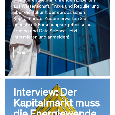
aus Wissenschaft, Praxis und Regulierung
über die Zukunft der europäischen
Kapitalmärkte. Zudem erwarten Sie
neueste efl-Forschungsergebnisse aus
Trading und Data Science. Jetzt
informieren und anmelden!
Mehr
Interview: Der
Kapitalmarkt muss
die Energiewende