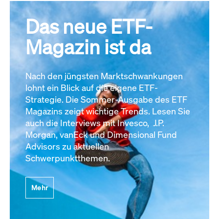
Das neue ETF-
Magazin ist da
Nach den jüngsten Marktschwankungen
lohnt ein Blick auf die eigene ETF-
Strategie. Die Sommer-Ausgabe des ETF
Magazins zeigt wichtige Trends. Lesen Sie
auch die Interviews mit Invesco, J.P.
Morgan, vanEck und Dimensional Fund
Advisors zu aktuellen
Schwerpunktthemen.
Mehr