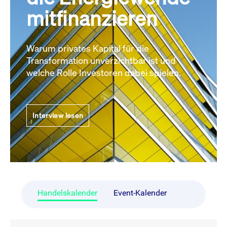
mitfinanzieren
Warum privates Kapital für die
Transformation unverzichtbar ist und
welche Rolle Investoren dabei spielen.
Interview lesen
Handelskalender
Event-Kalender